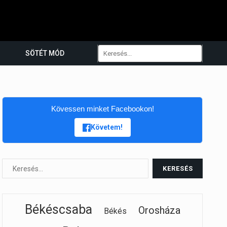
SÖTÉT MÓD
Kövessen minket Facebookon!
Követem!
Békéscsaba
Orosháza
Békés