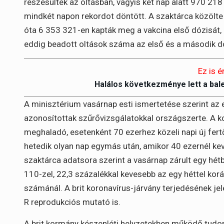
részesültek az oltásban, vagyis két nap alatt 970 21
mindkét napon rekordot döntött. A szaktárca közölte 
óta 6 353 321-en kapták meg a vakcina első dózisát,
eddig beadott oltások száma az első és a második dóz
Ez is é
Halálos következménye lett a bal
A minisztérium vasárnap esti ismertetése szerint az 
azonosítottak szűrővizsgálatokkal országszerte. A 
meghaladó, esetenként 70 ezerhez közeli napi új fert
hetedik olyan nap egymás után, amikor 40 ezernél kev
szaktárca adatsora szerint a vasárnap zárult egy hét
110-zel, 22,3 százalékkal kevesebb az egy héttel ko
számánál. A brit koronavírus-járvány terjedésének jel
R reprodukciós mutató is.
A brit kormány készenléti helyzetekben működő tud