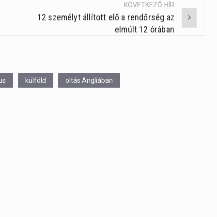
KÖVETKEZŐ HÍR
12 személyt állított elő a rendőrség az
elmúlt 12 órában
us
külföld
oltás Angliában