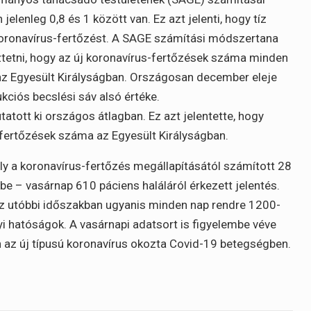
elenleg 0,8 és 1 között van. Ez azt jelenti, hogy tíz
koronavírus-fertőzést. A SAGE számítási módszertana
keztetni, hogy az új koronavírus-fertőzések száma minden
az Egyesült Királyságban. Országosan december eleje
dukciós becslési sáv alsó értéke.
atott ki országos átlagban. Ez azt jelentette, hogy
fertőzések száma az Egyesült Királyságban.
y a koronavírus-fertőzés megállapításától számított 28
be – vasárnap 610 páciens haláláról érkezett jelentés.
 az utóbbi időszakban ugyanis minden nap rendre 1200-
yi hatóságok. A vasárnapi adatsort is figyelembe véve
 az új típusú koronavírus okozta Covid-19 betegségben.