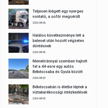
Teljesen kiégett egy nyerges
vontató, a sofőr megsérült
2026-08-06
Halálos következménye lett a
baleset után hozott végzetes
döntésnek
2026-08-05
Menetiránnyal szemben hajtott
fel a 44-esre egy autós
Békéscsaba és Gyula között
2026-08-03
Békéscsabán is életbe léptek a
víztakarékossági intézkedések
2026-08-03