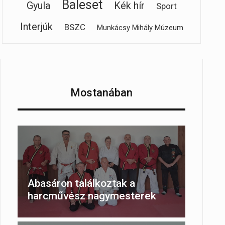
Baleset
Gyula
Kék hír
Sport
Interjúk
BSZC
Munkácsy Mihály Múzeum
Mostanában
Abasáron találkoztak a
harcművész nagymesterek