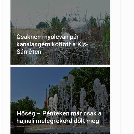
Csaknem nyolcvan pár
kanalasgém költött a Kis-
Sárréten
Hőség – Pénteken már csak a
hajnali melegrekord dőlt meg