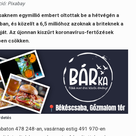
áció: Pixabay
csaknem egymillió embert oltottak be a hétvégén a
ban, és közelít a 6,5 millióhoz azoknak a briteknek a
ját. Az újonnan kiszűrt koronavírus-fertőzések
ben csökken.
rdetés
mbaton 478 248-an, vasárnap estig 491 970-en