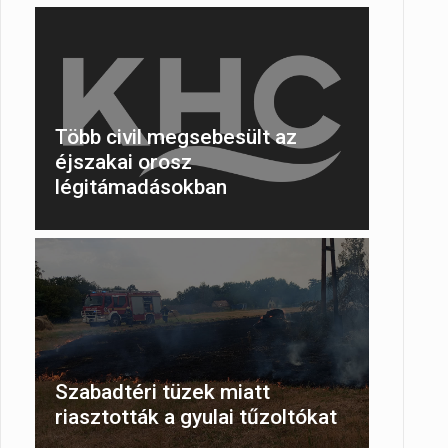
Több civil megsebesült az
éjszakai orosz
légitámadásokban
Szabadtéri tüzek miatt
riasztották a gyulai tűzoltókat