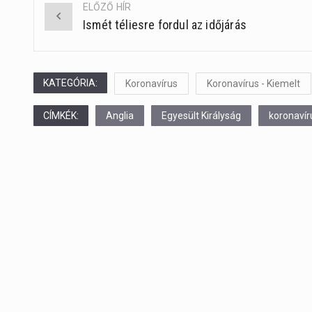
ELŐZŐ HÍR
Ismét téliesre fordul az időjárás
Post
navigation
KATEGÓRIA:
Koronavírus
Koronavírus - Kiemelt
CÍMKÉK:
Anglia
Egyesült Királyság
koronavír