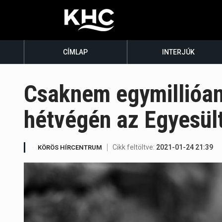
CÍMLAP
INTERJÚK
Csaknem egymillióan
hétvégén az Egyesül
Cikk feltöltve:
2021-01-24 21:39
KÖRÖS HÍRCENTRUM