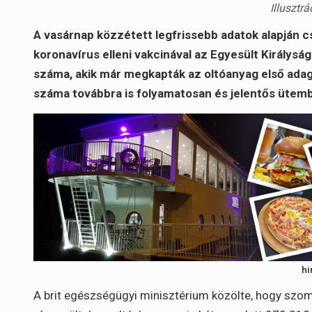
Illusztr
A vasárnap közzétett legfrissebb adatok alapján 
koronavírus elleni vakcinával az Egyesült Királyság
száma, akik már megkapták az oltóanyag első adag
száma továbbra is folyamatosan és jelentős ütem
hi
A brit egészségügyi minisztérium közölte, hogy szo