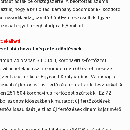
8 oltást adtak be országszerte. A beoltottak száma
azt is, hogy a brit oltási kampány december 8-i kezdete
 a második adagban 469 660-an részesültek. Így az
issal együtt meghaladja a 6,8 milliót.
rdekelheti:
eset után hozott végzetes döntésnek
elmúlt 24 órában 30 004 új koronavírus-fertőzést
korábbi hetekben szinte minden nap 60 ezret messze
őzést szűrtek ki az Egyesült Királyságban. Vasárnap a
esebb új koronavírus-fertőzést mutattak ki tesztekkel. A
ben 251 504 koronavírus-fertőzést szűrtek ki. Ez 72
rábbi azonos időszakban kimutatott új fertőződések
entős lassulását jelzi az új fertőzések dinamikáját mérő
ományos tanácsadó testületének (SAGE) számításai