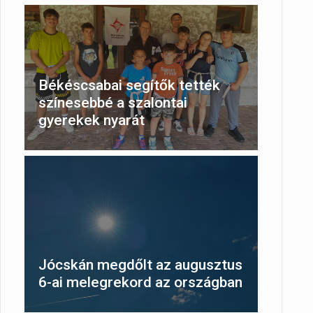
Békéscsabai segítők tették
színesebbé a szalontai
gyerekek nyarát
Jócskán megdőlt az augusztus
6-ai melegrekord az országban