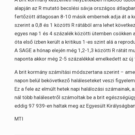
alapján az R mutató becslési sávja országos átlagban j
fertőzött átlagosan 8-10 másik embernek adja át a 
szerint a 0,8 és 1 közötti R rátából arra lehet követ
egyes nap 1 és 4 százalék közötti ütemben csökken 
óta első ízben került a kritikus 1-es szint alá a repro
A SAGE a hónap elején még 1,2-1,3 közötti R rátát mut
naponta akkor még 2-5 százalékkal emelkedett az új 
A brit kormány számítási módszertana szerint – amel
napon belül bekövetkező haláleseteket veszi figyelem
Ez a fele az elmúlt hetek napi halálozási számainak,
nál több halálesetről számoltak be a brit egészségüg
eddig 97 939-en haltak meg az Egyesült Királyságban
MTI