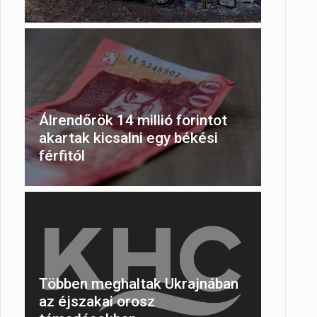
Álrendőrök 14 millió forintot
akartak kicsalni egy békési
férfitól
Többen meghaltak Ukrajnában
az éjszakai orosz