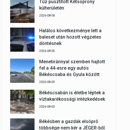
Tűz pusztított Kétsoprony
külterületén
2026-08-06
Halálos következménye lett a
baleset után hozott végzetes
döntésnek
2026-08-05
Menetiránnyal szemben hajtott
fel a 44-esre egy autós
Békéscsaba és Gyula között
2026-08-03
Békéscsabán is életbe léptek a
víztakarékossági intézkedések
2026-08-03
Békésben a gazdák elsöprő
többsége nem kér a JÉGER-ből