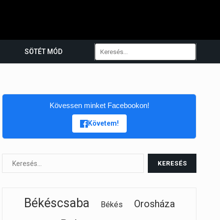
SÖTÉT MÓD
Kövessen minket Facebookon!
Követem!
Békéscsaba
Orosháza
Békés