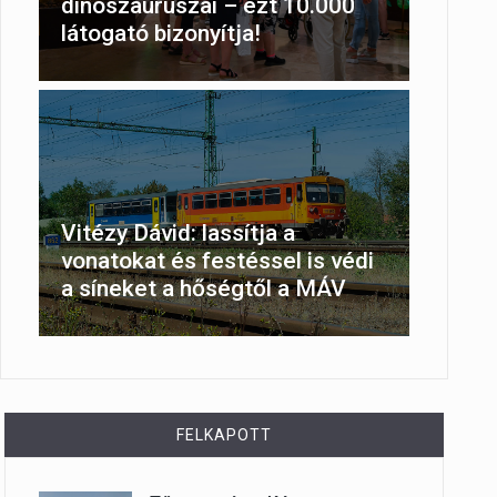
dinoszauruszai – ezt 10.000
látogató bizonyítja!
Vitézy Dávid: lassítja a
vonatokat és festéssel is védi
a síneket a hőségtől a MÁV
FELKAPOTT