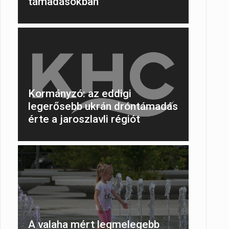
támadásokban
Kormányzó: az eddigi
legerősebb ukrán dróntámadás
érte a jaroszlavli régiót
A valaha mért legmelegebb