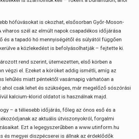
sebb hófúvásokat is okozhat, elsősorban Győr-Moson-
viharos szél az elmúlt napok csapadékos időjárása
 eső és a tapadó hó mennyiségétől és súlyától függően
erülve a közlekedést is befolyásolhatják – fejtette ki.
rozott rend szerint, ütemezetten, első körben a
n végzi el. Ezeket a köröket addig ismétli, amíg az
ns lehűlés miatt péntektől vasárnapig várhatóan a
t ahol csak lehet és szükséges, már megelőző sószórási
ül kalcium-klorid oldatot is használnak majd.
ogy – a téliesebb időjárás, főleg az ónos eső és a
ájékozódjanak az aktuális útviszonyokról, forgalmi
azásaikat. Ezt a legegyszerűbben a www.utinform.hu
s és megyei diszpécserei is állnak az érdeklődők