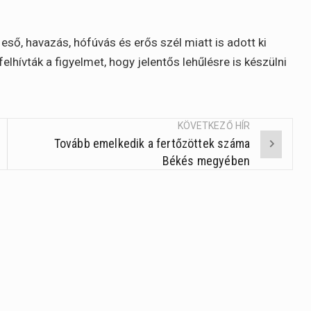
ső, havazás, hófúvás és erős szél miatt is adott ki
lhívták a figyelmet, hogy jelentős lehűlésre is készülni
KÖVETKEZŐ HÍR
Tovább emelkedik a fertőzöttek száma
Békés megyében