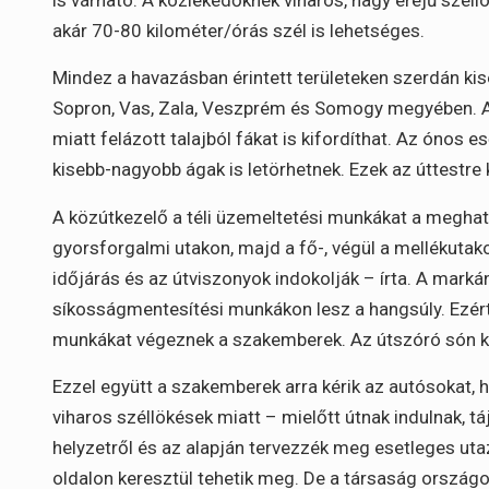
akár 70-80 kilométer/órás szél is lehetséges.
Mindez a havazásban érintett területeken szerdán ki
Sopron, Vas, Zala, Veszprém és Somogy megyében. A 
miatt felázott talajból fákat is kifordíthat. Az ónos
kisebb-nagyobb ágak is letörhetnek. Ezek az úttestre k
A közútkezelő a téli üzemeltetési munkákat a meghatá
gyorsforgalmi utakon, majd a fő-, végül a mellékutako
időjárás és az útviszonyok indokolják – írta. A marká
síkosságmentesítési munkákon lesz a hangsúly. Ezér
munkákat végeznek a szakemberek. Az útszóró són kív
Ezzel együtt a szakemberek arra kérik az autósokat, h
viharos széllökések miatt – mielőtt útnak indulnak, t
helyzetről és az alapján tervezzék meg esetleges ut
oldalon keresztül tehetik meg. De a társaság országo