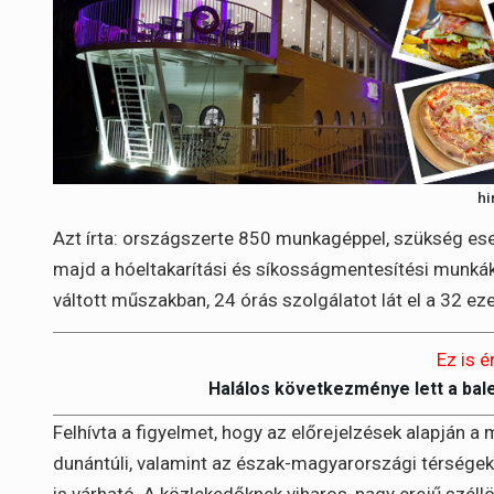
hi
Azt írta: országszerte 850 munkagéppel, szükség e
majd a hóeltakarítási és síkosságmentesítési munká
váltott műszakban, 24 órás szolgálatot lát el a 32 ez
Ez is é
Halálos következménye lett a bal
Felhívta a figyelmet, hogy az előrejelzések alapján a
dunántúli, valamint az észak-magyarországi térsége
is várható. A közlekedőknek viharos, nagy erejű széll