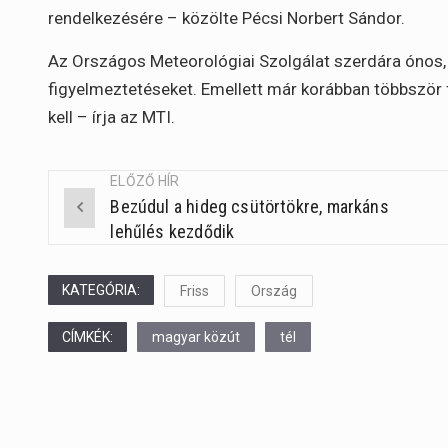
rendelkezésére – közölte Pécsi Norbert Sándor.
Az Országos Meteorológiai Szolgálat szerdára ónos, e
figyelmeztetéseket. Emellett már korábban többször fe
kell – írja az MTI.
ELŐZŐ HÍR
Bezúdul a hideg csütörtökre, markáns
Post
lehűlés kezdődik
navigation
KATEGÓRIA:
Friss
Ország
CÍMKÉK:
magyar közút
tél