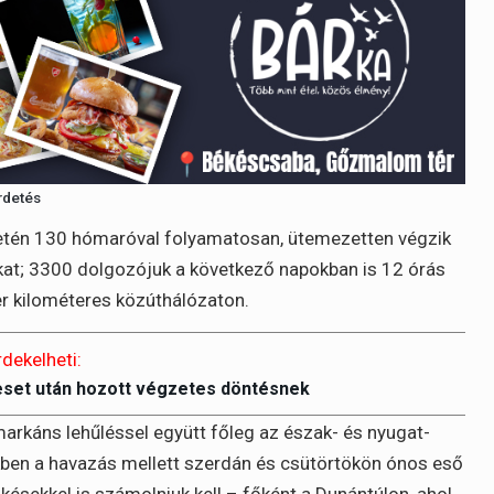
rdetés
setén 130 hómaróval folyamatosan, ütemezetten végzik
kat; 3300 dolgozójuk a következő napokban is 12 órás
er kilométeres közúthálózaton.
rdekelheti:
eset után hozott végzetes döntésnek
 markáns lehűléssel együtt főleg az észak- és nyugat-
kben a havazás mellett szerdán és csütörtökön ónos eső
ökésekkel is számolniuk kell – főként a Dunántúlon, ahol