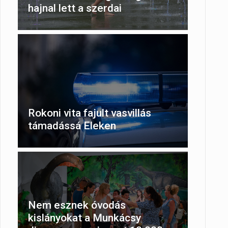
hajnal lett a szerdai
Rokoni vita fajult vasvillás
támadássá Eleken
Nem esznek óvodás
kislányokat a Munkácsy