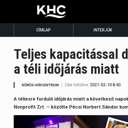
CÍMLAP
INTERJÚK
Teljes kapacitással 
a téli időjárás miatt
Cikk feltöltve:
2021-02-10 8:40
KÖRÖS HÍRCENTRUM
A téliesre forduló időjárás miatt a következő napo
Nonprofit Zrt. – közölte Pécsi Norbert Sándor ko