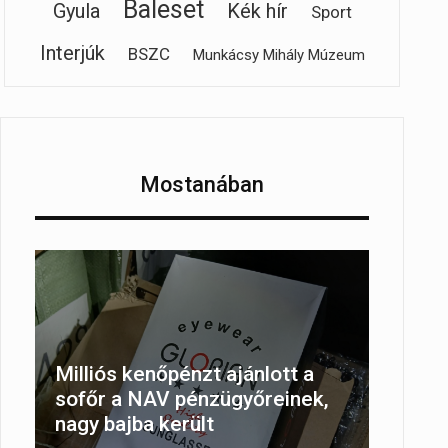
Baleset
Gyula
Kék hír
Sport
Interjúk
BSZC
Munkácsy Mihály Múzeum
Mostanában
Milliós kenőpénzt ajánlott a
sofőr a NAV pénzügyőreinek,
nagy bajba került