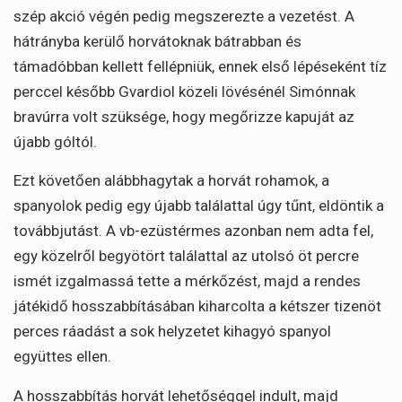
szép akció végén pedig megszerezte a vezetést. A
hátrányba kerülő horvátoknak bátrabban és
támadóbban kellett fellépniük, ennek első lépéseként tíz
perccel később Gvardiol közeli lövésénél Simónnak
bravúrra volt szüksége, hogy megőrizze kapuját az
újabb góltól.
Ezt követően alábbhagytak a horvát rohamok, a
spanyolok pedig egy újabb találattal úgy tűnt, eldöntik a
továbbjutást. A vb-ezüstérmes azonban nem adta fel,
egy közelről begyötört találattal az utolsó öt percre
ismét izgalmassá tette a mérkőzést, majd a rendes
játékidő hosszabbításában kiharcolta a kétszer tizenöt
perces ráadást a sok helyzetet kihagyó spanyol
együttes ellen.
A hosszabbítás horvát lehetőséggel indult, majd