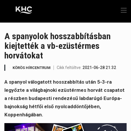
A spanyolok hosszabbításban
kiejtették a vb-ezüstérmes
horvátokat
Cikk feltöltve:
2021-06-28 21:32
KÖRÖS HÍRCENTRUM
A spanyol válogatott hosszabbítás után 5-3-ra
legyőzte a világbajnoki ezüstérmes horvát csapatot
a részben budapesti rendezésű labdarúgó Európa-
bajnokság hétfői első nyolcaddöntőjében,
Koppenhágában.