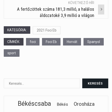
KÖVETKEZŐ HÍR
A fertőzöttek száma 181,3 millió, a halálos
áldozatoké 3,9 millió a világon
KATEGÓRIA:
2021 Foci Eb
CÍMKÉK:
foci
Foci Eb
Horvát
Spanyol
sport
Békéscsaba
Orosháza
Békés