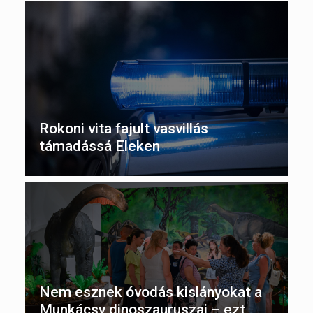
Rokoni vita fajult vasvillás
támadássá Eleken
Nem esznek óvodás kislányokat a
Munkácsy dinoszauruszai – ezt