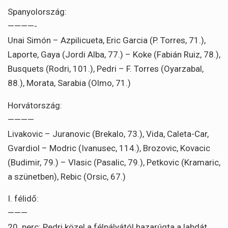
Spanyolország:
————-
Unai Simón – Azpilicueta, Eric Garcia (P. Torres, 71.),
Laporte, Gaya (Jordi Alba, 77.) – Koke (Fabián Ruiz, 78.),
Busquets (Rodri, 101.), Pedri – F. Torres (Oyarzabal,
88.), Morata, Sarabia (Olmo, 71.)
Horvátország:
————
Livakovic – Juranovic (Brekalo, 73.), Vida, Caleta-Car,
Gvardiol – Modric (Ivanusec, 114.), Brozovic, Kovacic
(Budimir, 79.) – Vlasic (Pasalic, 79.), Petkovic (Kramaric,
a szünetben), Rebic (Orsic, 67.)
I. félidő:
———
20. perc: Pedri közel a félpályától hazarúgta a labdát