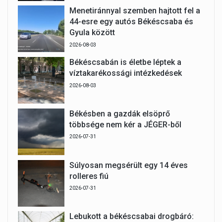
Menetiránnyal szemben hajtott fel a
44-esre egy autós Békéscsaba és
Gyula között
2026-08-03
Békéscsabán is életbe léptek a
víztakarékossági intézkedések
2026-08-03
Békésben a gazdák elsöprő
többsége nem kér a JÉGER-ből
2026-07-31
Súlyosan megsérült egy 14 éves
rolleres fiú
2026-07-31
Lebukott a békéscsabai drogbáró: