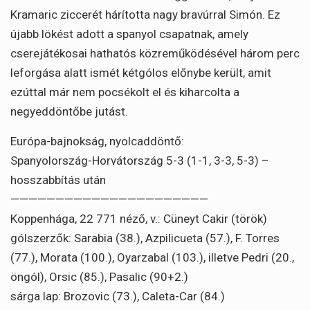
Kramaric ziccerét hárította nagy bravúrral Simón. Ez
újabb lökést adott a spanyol csapatnak, amely
cserejátékosai hathatós közreműködésével három perc
leforgása alatt ismét kétgólos előnybe került, amit
ezúttal már nem pocsékolt el és kiharcolta a
negyeddöntőbe jutást.
Európa-bajnokság, nyolcaddöntő:
Spanyolország-Horvátország 5-3 (1-1, 3-3, 5-3) –
hosszabbítás után
——————————————————————
Koppenhága, 22 771 néző, v.: Cüneyt Cakir (török)
gólszerzők: Sarabia (38.), Azpilicueta (57.), F. Torres
(77.), Morata (100.), Oyarzabal (103.), illetve Pedri (20.,
öngól), Orsic (85.), Pasalic (90+2.)
sárga lap: Brozovic (73.), Caleta-Car (84.)