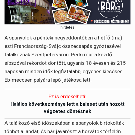
hirdetés
A spanyolok a pénteki negyeddöntőben a hétfő (ma)
esti Franciaország-Svájc összecsapás győztesével
találkoznak Szentpéterváron. Pedri már a kezdő
sípszóval rekordot döntött, ugyanis 18 évesen és 215
naposan minden idők legfiatalabb, egyenes kieséses
Eb-meccsen pályára lépő játékosa lett.
Ez is érdekelheti:
Halálos következménye lett a baleset után hozott
végzetes döntésnek
A találkozó első időszakában a spanyolok birtokolták
többet a labdát, és bár javarészt a horvátok térfelén