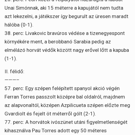
Unai Simónnak, aki 15 méterre a kapujától nem tudta
azt lekezelni, a játékszer így begurult az üresen maradt
hálóba (0-1).
38. perc: Livakovic bravúros védése a tizenegyespont
környékére ment, a berobbanó Sarabia pedig az
elmélázó horvát védők között nagy erővel lőtt a kapuba
(1-1).
II. félidő:
———–
57. perc: Egy szépen felépített spanyol akció végén
Ferran Torres passzolt középre bal oldalról, majdnem
az alapvonaltól, középen Azpilicueta szépen előzte meg
Gvardiolt és fejelt öt méterről gólt (2-1).
77. perc: A horvátok ivószünet utáni figyelmetlenségét
kihasználva Pau Torres adott egy 50 méteres