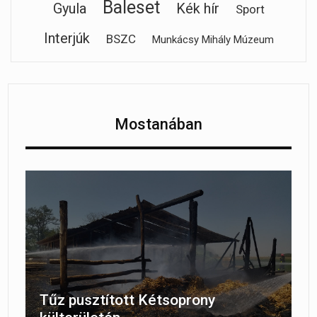
Baleset
Gyula
Kék hír
Sport
Interjúk
BSZC
Munkácsy Mihály Múzeum
Mostanában
Tűz pusztított Kétsoprony