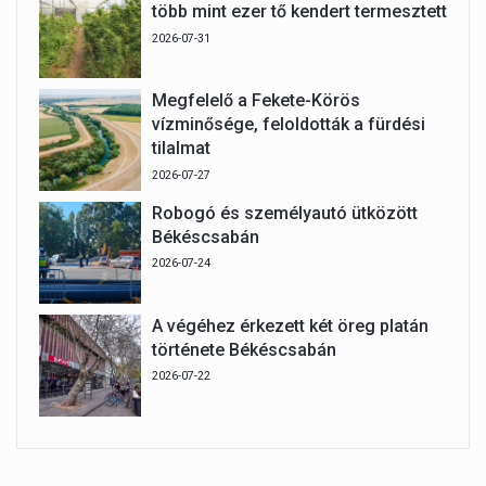
több mint ezer tő kendert termesztett
2026-07-31
Megfelelő a Fekete-Körös
vízminősége, feloldották a fürdési
tilalmat
2026-07-27
Robogó és személyautó ütközött
Békéscsabán
2026-07-24
A végéhez érkezett két öreg platán
története Békéscsabán
2026-07-22