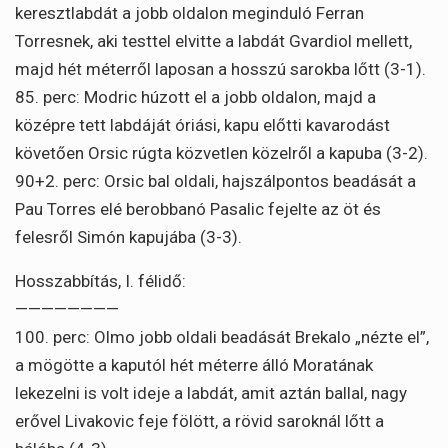
keresztlabdát a jobb oldalon meginduló Ferran
Torresnek, aki testtel elvitte a labdát Gvardiol mellett,
majd hét méterről laposan a hosszú sarokba lőtt (3-1).
85. perc: Modric húzott el a jobb oldalon, majd a
középre tett labdáját óriási, kapu előtti kavarodást
követően Orsic rúgta közvetlen közelről a kapuba (3-2).
90+2. perc: Orsic bal oldali, hajszálpontos beadását a
Pau Torres elé berobbanó Pasalic fejelte az öt és
felesről Simón kapujába (3-3).
Hosszabbítás, I. félidő:
————————
100. perc: Olmo jobb oldali beadását Brekalo „nézte el”,
a mögötte a kaputól hét méterre álló Moratának
lekezelni is volt ideje a labdát, amit aztán ballal, nagy
erővel Livakovic feje fölött, a rövid saroknál lőtt a