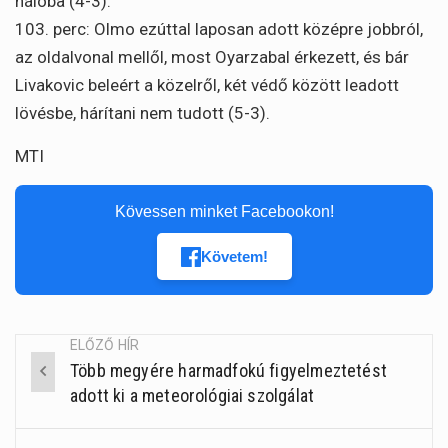
hálóba (4-3).
103. perc: Olmo ezúttal laposan adott középre jobbról,
az oldalvonal mellől, most Oyarzabal érkezett, és bár
Livakovic beleért a közelről, két védő között leadott
lövésbe, hárítani nem tudott (5-3).
MTI
Kövessen minket Facebookon!
Követem!
ELŐZŐ HÍR
Több megyére harmadfokú figyelmeztetést
Post
adott ki a meteorológiai szolgálat
navigation