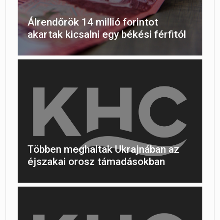
Álrendőrök 14 millió forintot
akartak kicsalni egy békési férfitól
Többen meghaltak Ukrajnában az
éjszakai orosz támadásokban