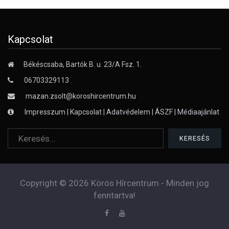
Kapcsolat
Békéscsaba, Bartók B. u. 23/A Fsz. 1.
06703329113
mazan.zsolt@koroshircentrum.hu
Impresszum
|
Kapcsolat
|
Adatvédelem
|
ÁSZF
|
Médiaajánlat
Copyright © 2026 Körös Hírcentrum - Minden jog
fenntartva!