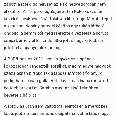
zajlott a játék, gólhelyzet az első negyedórában nem
alakult ki. A 16. perc legelején aztán Koke közvetlen
közelről Livakovic lábát találta telibe, majd Morata fejelt
a kapusba. Néhány perccel később egy ritkán látható
öngóllal a semmiből megszerezte a vezetést a horvát
csapat, amely ettől lendületbe jött és egyre többször
jutott el a spanyolok kapujáig.
A 2008-ban és 2012-ben Eb-győztes hispánok
fokozatosan rendezték soraikat, megint egyre nagyobb
százalékban birtokolták a labdát, ismételt fölényük
pedig hamarosan góllá érett: Livakovic hiába mutatott
be több bravúrt is, Sarabia még az első félidőben
bevette a hálóját.
A fordulás után sem változott jelentősen a mérkőzés
képe, jobbára Luis Enrique csapatánál volt a labda, egy