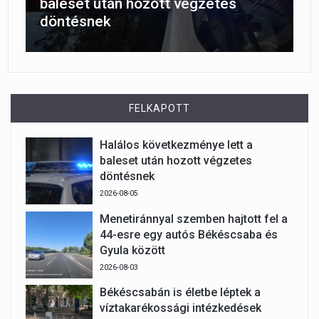
baleset után hozott végzetes
döntésnek
FELKAPOTT
Halálos következménye lett a
baleset után hozott végzetes
döntésnek
2026-08-05
Menetiránnyal szemben hajtott fel a
44-esre egy autós Békéscsaba és
Gyula között
2026-08-03
Békéscsabán is életbe léptek a
víztakarékossági intézkedések