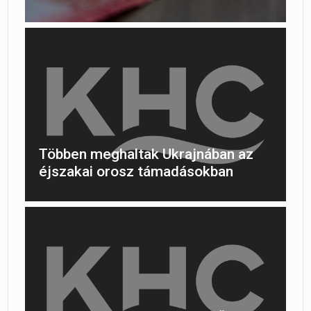
Többen meghaltak Ukrajnában az
éjszakai orosz támadásokban