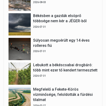
2026-08-03
Békésben a gazdák elsöprő
többsége nem kér a JÉGER-ből
2026-07-31
Súlyosan megsérült egy 14 éves
rolleres fiú
2026-07-31
Lebukott a békéscsabai drogbáró:
több mint ezer tő kendert termesztett
2026-07-31
Megfelelő a Fekete-Körös
vízminősége, feloldották a fürdési
tilalmat
2026-07-27