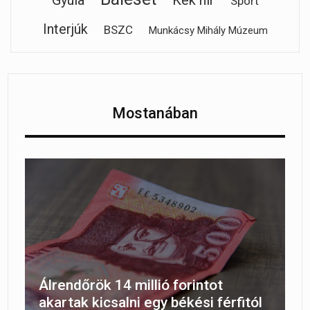
Gyula
Kék hír
Sport
Interjúk
BSZC
Munkácsy Mihály Múzeum
Mostanában
Álrendőrök 14 millió forintot
akartak kicsalni egy békési férfitól