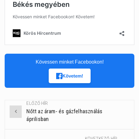
Kövessen minket Facebookon!
Követem!
ELŐZŐ HÍR
Nőtt az áram- és gázfelhasználás
Post
áprilisban
navigation
KÖVETKEZŐ HÍR