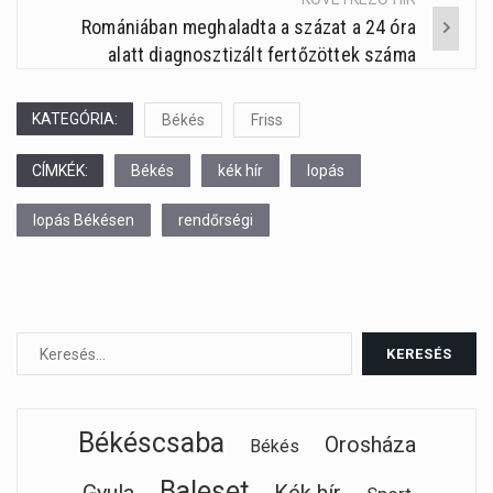
Romániában meghaladta a százat a 24 óra
alatt diagnosztizált fertőzöttek száma
KATEGÓRIA:
Békés
Friss
CÍMKÉK:
Békés
kék hír
lopás
lopás Békésen
rendőrségi
Békéscsaba
Orosháza
Békés
Baleset