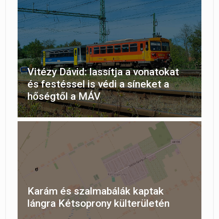
Vitézy Dávid: lassítja a vonatokat
és festéssel is védi a síneket a
hőségtől a MÁV
Karám és szalmabálák kaptak
lángra Kétsoprony külterületén