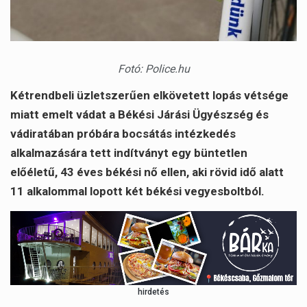
Fotó: Police.hu
Kétrendbeli üzletszerűen elkövetett lopás vétsége
miatt emelt vádat a Békési Járási Ügyészség és
vádiratában próbára bocsátás intézkedés
alkalmazására tett indítványt egy büntetlen
előéletű, 43 éves békési nő ellen, aki rövid idő alatt
11 alkalommal lopott két békési vegyesboltból.
hirdetés