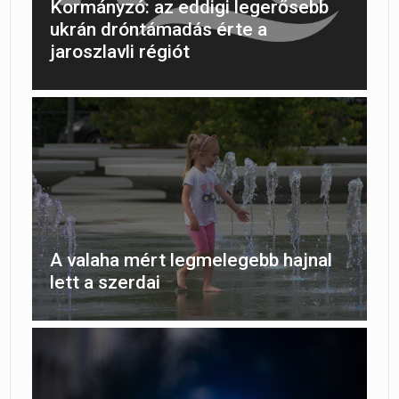
Kormányzó: az eddigi legerősebb
ukrán dróntámadás érte a
jaroszlavli régiót
A valaha mért legmelegebb hajnal
lett a szerdai