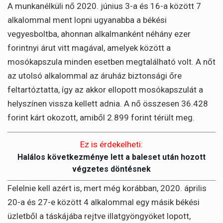
A munkanélküli nő 2020. június 3-a és 16-a között 7
alkalommal ment lopni ugyanabba a békési
vegyesboltba, ahonnan alkalmanként néhány ezer
forintnyi árut vitt magával, amelyek között a
mosókapszula minden esetben megtalálható volt. A nőt
az utolsó alkalommal az áruház biztonsági őre
feltartóztatta, így az akkor ellopott mosókapszulát a
helyszínen vissza kellett adnia. A nő összesen 36.428
forint kárt okozott, amiből 2.899 forint térült meg.
Ez is érdekelheti:
Halálos következménye lett a baleset után hozott
végzetes döntésnek
Felelnie kell azért is, mert még korábban, 2020. április
20-a és 27-e között 4 alkalommal egy másik békési
üzletből a táskájába rejtve illatgyöngyöket lopott,