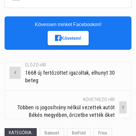
Kövessen minket Facebookon!
Követem!
ELŐZŐ HÍR
1668 új fertőzöttet igazoltak, elhunyt 30
Post
beteg
navigation
KÖVETKEZŐ HÍR
Többen is jogosítvány nélkül vezettek autót
Békés megyében, őrizetbe vették őket
KATEGÓRIA:
Baleset
Belföld
Friss