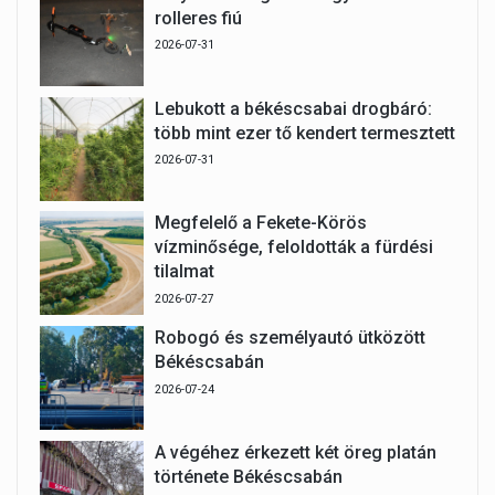
rolleres fiú
2026-07-31
Lebukott a békéscsabai drogbáró:
több mint ezer tő kendert termesztett
2026-07-31
Megfelelő a Fekete-Körös
vízminősége, feloldották a fürdési
tilalmat
2026-07-27
Robogó és személyautó ütközött
Békéscsabán
2026-07-24
A végéhez érkezett két öreg platán
története Békéscsabán