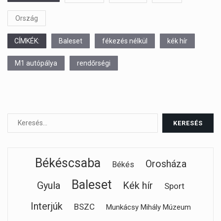
Ország
CÍMKÉK:
Baleset
fékezés nélkül
kék hír
M1 autópálya
rendőrségi
Békéscsaba
Orosháza
Békés
Baleset
Gyula
Kék hír
Sport
Interjúk
BSZC
Munkácsy Mihály Múzeum