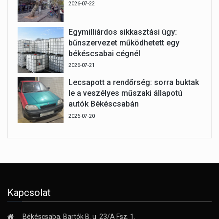
2026-07-22
Egymilliárdos sikkasztási ügy:
bűnszervezet működhetett egy
békéscsabai cégnél
2026-07-21
Lecsapott a rendőrség: sorra buktak
le a veszélyes műszaki állapotú
autók Békéscsabán
2026-07-20
Kapcsolat
Békéscsaba, Bartók B. u. 23/A Fsz. 1.