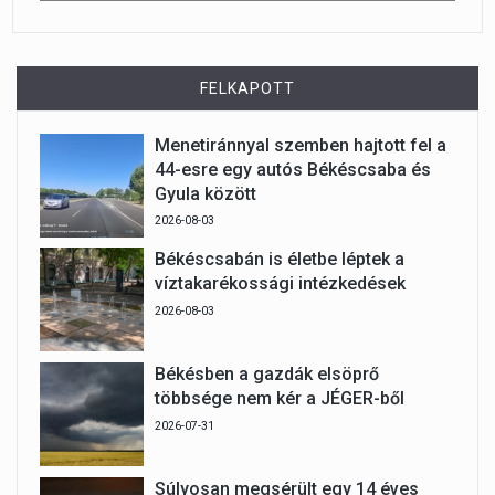
FELKAPOTT
Menetiránnyal szemben hajtott fel a
44-esre egy autós Békéscsaba és
Gyula között
2026-08-03
Békéscsabán is életbe léptek a
víztakarékossági intézkedések
2026-08-03
Békésben a gazdák elsöprő
többsége nem kér a JÉGER-ből
2026-07-31
Súlyosan megsérült egy 14 éves