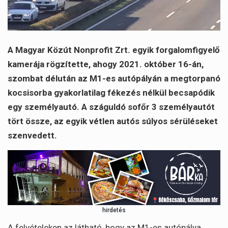
A Magyar Közút Nonprofit Zrt. egyik forgalomfigyelő
kamerája rögzítette, ahogy 2021. október 16-án,
szombat délután az M1-es autópályán a megtorpanó
kocsisorba gyakorlatilag fékezés nélkül becsapódik
egy személyautó. A száguldó sofőr 3 személyautót
tört össze, az egyik vétlen autós súlyos sérüléseket
szenvedett.
hirdetés
A felvételeken az látható, hogy az M1-es autópálya