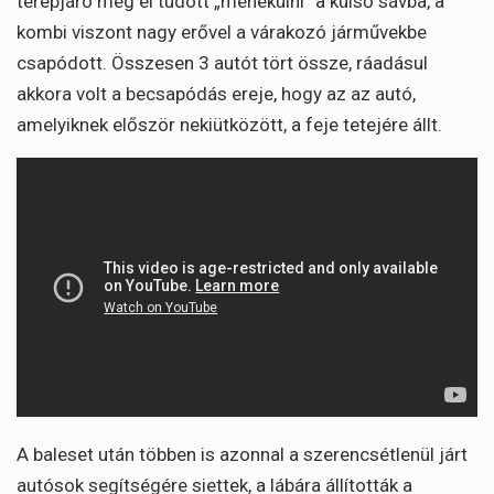
terepjáró még el tudott „menekülni” a külső sávba, a
kombi viszont nagy erővel a várakozó járművekbe
csapódott. Összesen 3 autót tört össze, ráadásul
akkora volt a becsapódás ereje, hogy az az autó,
amelyiknek először nekiütközött, a feje tetejére állt.
A baleset után többen is azonnal a szerencsétlenül járt
autósok segítségére siettek, a lábára állították a