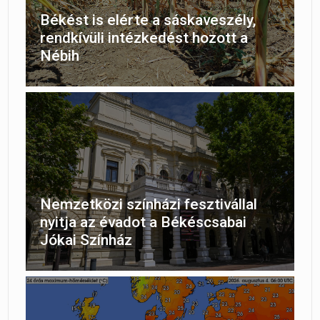
Békést is elérte a sáskaveszély,
rendkívüli intézkedést hozott a
Nébih
Nemzetközi színházi fesztivállal
nyitja az évadot a Békéscsabai
Jókai Színház