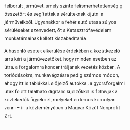
felborult járművet, amely szinte felismerhetetlenségig
összetört és segítettek a sérülteknek kijutni a
járműveikből. Ugyanakkor a fehér autó utasa súlyos
sérüléseket szenvedett, őt a Katasztrófavédelem
munkatársainak kellett kiszabadítania.
A hasonló esetek elkerülése érdekében a közútkezelő
arra kéri a járművezetőket, hogy minden esetben az
útra, a forgalomra koncentráljanak vezetés közben. A
torlódásokra, munkavégzésre pedig számos módon,
ahogy itt is táblákkal, előjelző autókkal, a gyorsforgalmi
utak felett található digitális kijelzőkkel is felhívják a
közlekedők figyelmét, melyeket érdemes komolyan
venni – írja közleményében a Magyar Közút Nonprofit
Zrt.