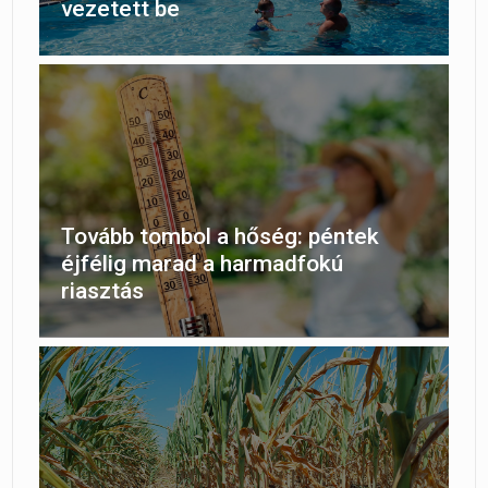
vezetett be
Tovább tombol a hőség: péntek
éjfélig marad a harmadfokú
riasztás