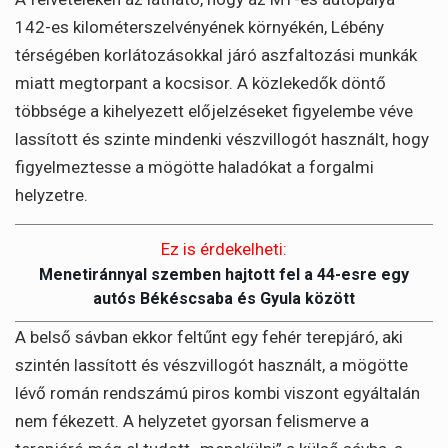
142-es kilométerszelvényének környékén, Lébény
térségében korlátozásokkal járó aszfaltozási munkák
miatt megtorpant a kocsisor. A közlekedők döntő
többsége a kihelyezett előjelzéseket figyelembe véve
lassított és szinte mindenki vészvillogót használt, hogy
figyelmeztesse a mögötte haladókat a forgalmi
helyzetre.
Ez is érdekelheti:
Menetiránnyal szemben hajtott fel a 44-esre egy
autós Békéscsaba és Gyula között
A belső sávban ekkor feltűnt egy fehér terepjáró, aki
szintén lassított és vészvillogót használt, a mögötte
lévő román rendszámú piros kombi viszont egyáltalán
nem fékezett. A helyzetet gyorsan felismerve a