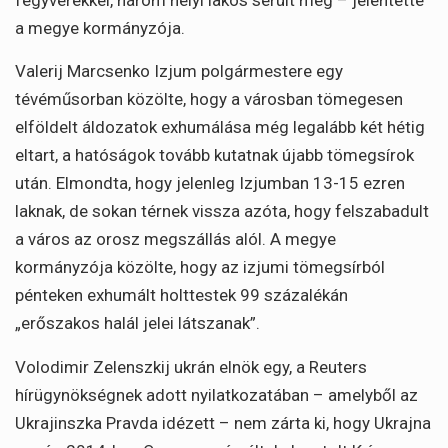
fegyverekkel, három helyi lakos sérült meg – jelentette
a megye kormányzója.
Valerij Marcsenko Izjum polgármestere egy
tévéműsorban közölte, hogy a városban tömegesen
elföldelt áldozatok exhumálása még legalább két hétig
eltart, a hatóságok tovább kutatnak újabb tömegsírok
után. Elmondta, hogy jelenleg Izjumban 13-15 ezren
laknak, de sokan térnek vissza azóta, hogy felszabadult
a város az orosz megszállás alól. A megye
kormányzója közölte, hogy az izjumi tömegsírból
pénteken exhumált holttestek 99 százalékán
„erőszakos halál jelei látszanak”.
Volodimir Zelenszkij ukrán elnök egy, a Reuters
hírügynökségnek adott nyilatkozatában – amelyből az
Ukrajinszka Pravda idézett – nem zárta ki, hogy Ukrajna