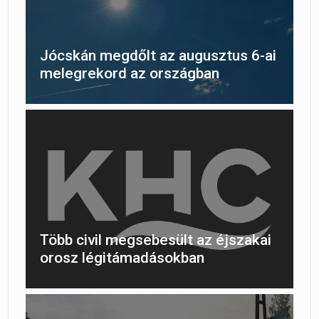
Jócskán megdőlt az augusztus 6-ai
melegrekord az országban
Több civil megsebesült az éjszakai
orosz légitámadásokban