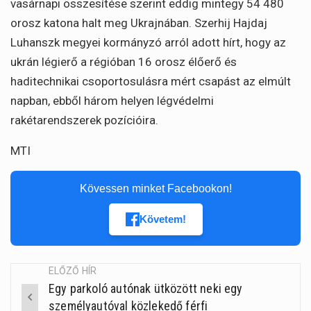
vasárnapi összesítése szerint eddig mintegy 54 480
orosz katona halt meg Ukrajnában. Szerhij Hajdaj
Luhanszk megyei kormányzó arról adott hírt, hogy az
ukrán légierő a régióban 16 orosz élőerő és
haditechnikai csoportosulásra mért csapást az elmúlt
napban, ebből három helyen légvédelmi
rakétarendszerek pozícióira.
MTI
Kövessen minket Facebookon!
Követem!
ELŐZŐ HÍR
Egy parkoló autónak ütközött neki egy
Post
személyautóval közlekedő férfi