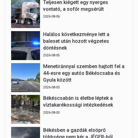
Teljesen kiégett egy nyerges
vontató, a sofőr megsérült
2026-08-06
Halálos következménye lett a
baleset után hozott végzetes
döntésnek
2026-08-05
Menetiránnyal szemben hajtott fel a
44-esre egy autós Békéscsaba és
Gyula között
2026-08-03
Békéscsabán is életbe léptek a
víztakarékossági intézkedések
2026-08-03
Békésben a gazdák elsöprő
többsége nem kér a JÉGER-ből