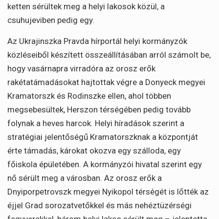
ketten sérültek meg a helyi lakosok közül, a
csuhujeviben pedig egy.
Az Ukrajinszka Pravda hírportál helyi kormányzók
közléseiből készített összeállításában arról számolt be,
hogy vasárnapra virradóra az orosz erők
rakétatámadásokat hajtottak végre a Donyeck megyei
Kramatorszk és Rodinszke ellen, ahol többen
megsebesültek, Herszon térségében pedig tovább
folynak a heves harcok. Helyi híradások szerint a
stratégiai jelentőségű Kramatorszknak a központját
érte támadás, károkat okozva egy szálloda, egy
főiskola épületében. A kormányzói hivatal szerint egy
nő sérült meg a városban. Az orosz erők a
Dnyiporpetrovszk megyei Nyikopol térségét is lőtték az
éjjel Grad sorozatvetőkkel és más nehéztüzérségi