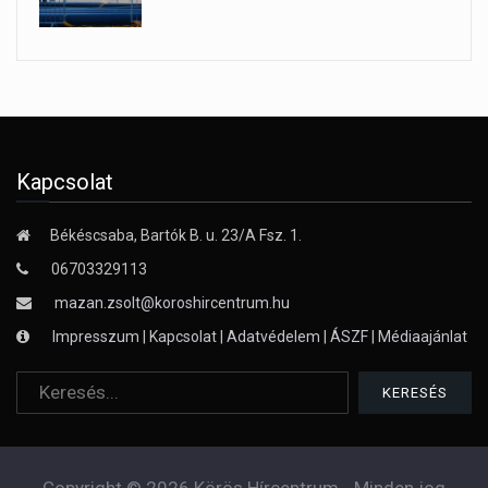
Kapcsolat
Békéscsaba, Bartók B. u. 23/A Fsz. 1.
06703329113
mazan.zsolt@koroshircentrum.hu
Impresszum
|
Kapcsolat
|
Adatvédelem
|
ÁSZF
|
Médiaajánlat
Copyright © 2026 Körös Hírcentrum - Minden jog