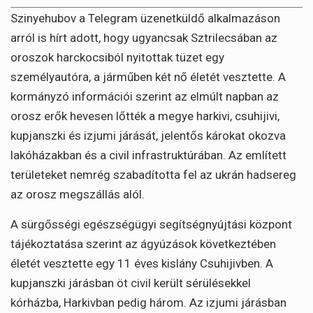
Szinyehubov a Telegram üzenetküldő alkalmazáson
arról is hírt adott, hogy ugyancsak Sztrilecsában az
oroszok harckocsiból nyitottak tüzet egy
személyautóra, a járműben két nő életét vesztette. A
kormányzó információi szerint az elmúlt napban az
orosz erők hevesen lőtték a megye harkivi, csuhijivi,
kupjanszki és izjumi járását, jelentős károkat okozva
lakóházakban és a civil infrastruktúrában. Az említett
területeket nemrég szabadította fel az ukrán hadsereg
az orosz megszállás alól.
A sürgősségi egészségügyi segítségnyújtási központ
tájékoztatása szerint az ágyúzások következtében
életét vesztette egy 11 éves kislány Csuhijivben. A
kupjanszki járásban öt civil került sérülésekkel
kórházba, Harkivban pedig három. Az izjumi járásban