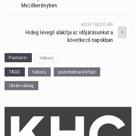
navigation
Mezőberényben
KÖVETKEZŐ HÍR
Hideg levegő alakítja az időjárásunkat a
következő napokban
Posted in:
Háború
TAGS:
háború
pszichiátriai kórház
Ukrán válság