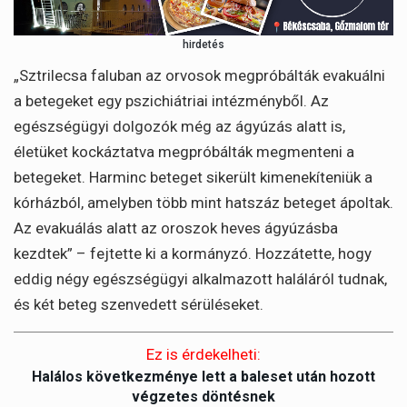
hirdetés
„Sztrilecsa faluban az orvosok megpróbálták evakuálni
a betegeket egy pszichiátriai intézményből. Az
egészségügyi dolgozók még az ágyúzás alatt is,
életüket kockáztatva megpróbálták megmenteni a
betegeket. Harminc beteget sikerült kimenekíteniük a
kórházból, amelyben több mint hatszáz beteget ápoltak.
Az evakuálás alatt az oroszok heves ágyúzásba
kezdtek” – fejtette ki a kormányzó. Hozzátette, hogy
eddig négy egészségügyi alkalmazott haláláról tudnak,
és két beteg szenvedett sérüléseket.
Ez is érdekelheti:
Halálos következménye lett a baleset után hozott
végzetes döntésnek