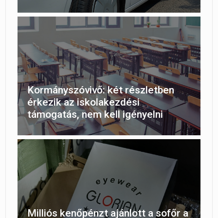
Kormányszóvivő: két részletben
érkezik az iskolakezdési
támogatás, nem kell igényelni
Milliós kenőpénzt ajánlott a sofőr a