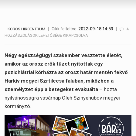
Cikk feltöltve:
2022-09-18 14:53
NÉGY
KÖRÖS HÍRCENTRUM
A
MEGH
HOZZÁSZÓLÁSOK LEHETŐSÉGE KIKAPCSOLVA
AMIK
AZ
OROS
Négy egészségügyi szakember vesztette életét,
ERŐK
amikor az orosz erők tüzet nyitottak egy
TÜZE
pszichiátriai kórházra az orosz határ mentén fekvő
NYIT
EGY
Harkiv megyei Szrtilecsa faluban, miközben a
PSZIC
személyzet épp a betegeket evakuálta
– hozta
KÓRH
nyilvánosságra vasárnap Oleh Szinyehubov megyei
BEJE
kormányzó.