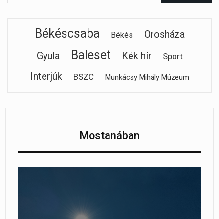
Békéscsaba
Orosháza
Békés
Baleset
Gyula
Kék hír
Sport
Interjúk
BSZC
Munkácsy Mihály Múzeum
Mostanában