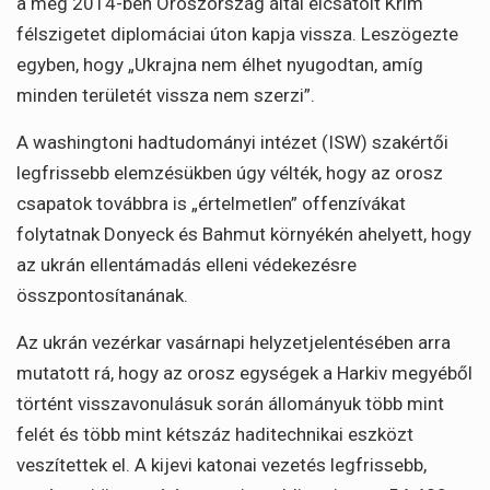
a még 2014-ben Oroszország által elcsatolt Krím
félszigetet diplomáciai úton kapja vissza. Leszögezte
egyben, hogy „Ukrajna nem élhet nyugodtan, amíg
minden területét vissza nem szerzi”.
A washingtoni hadtudományi intézet (ISW) szakértői
legfrissebb elemzésükben úgy vélték, hogy az orosz
csapatok továbbra is „értelmetlen” offenzívákat
folytatnak Donyeck és Bahmut környékén ahelyett, hogy
az ukrán ellentámadás elleni védekezésre
összpontosítanának.
Az ukrán vezérkar vasárnapi helyzetjelentésében arra
mutatott rá, hogy az orosz egységek a Harkiv megyéből
történt visszavonulásuk során állományuk több mint
felét és több mint kétszáz haditechnikai eszközt
veszítettek el. A kijevi katonai vezetés legfrissebb,