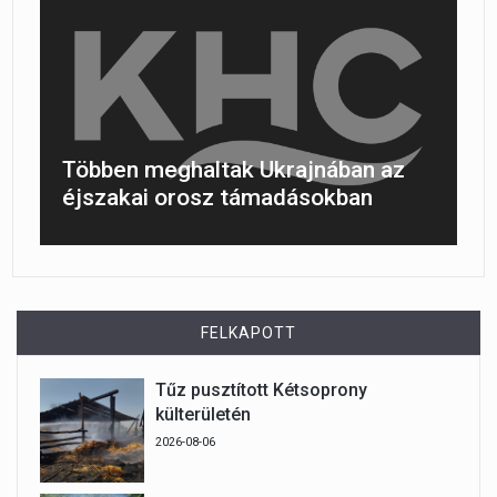
Többen meghaltak Ukrajnában az
éjszakai orosz támadásokban
FELKAPOTT
Tűz pusztított Kétsoprony
külterületén
2026-08-06