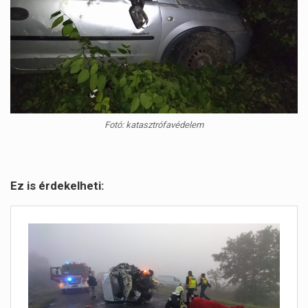
Fotó: katasztrófavédelem
Ez is érdekelheti: