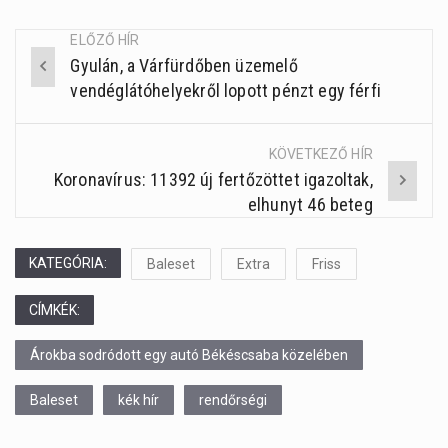
ELŐZŐ HÍR
Gyulán, a Várfürdőben üzemelő
Post
vendéglátóhelyekről lopott pénzt egy férfi
navigation
KÖVETKEZŐ HÍR
Koronavírus: 11392 új fertőzöttet igazoltak,
elhunyt 46 beteg
KATEGÓRIA:
Baleset
Extra
Friss
CÍMKÉK:
Árokba sodródott egy autó Békéscsaba közelében
Baleset
kék hír
rendőrségi