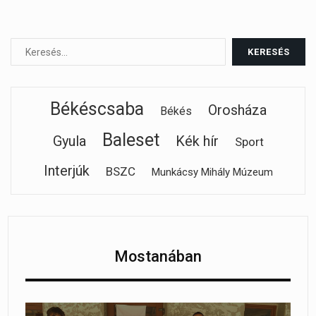
Békéscsaba
Orosháza
Békés
Baleset
Gyula
Kék hír
Sport
Interjúk
BSZC
Munkácsy Mihály Múzeum
Mostanában