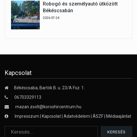
Robogó és személyautó ütközött
Békéscsabán
2026-07-24
Kapcsolat
Békéscsaba, Bartók B. u. 23/A Fsz. 1.
06703329113
mazan.zsolt@koroshircentrum.hu
Impresszum
|
Kapcsolat
|
Adatvédelem
|
ÁSZF
|
Médiaajánlat