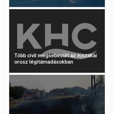
Több civil megsebesült az éjszakai
orosz légitámadásokban