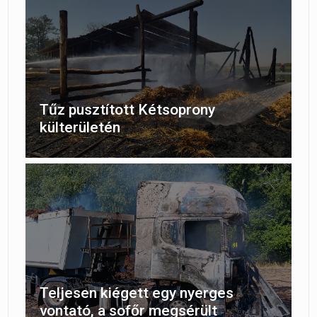
Tűz pusztított Kétsoprony
külterületén
Teljesen kiégett egy nyerges
vontató, a sofőr megsérült