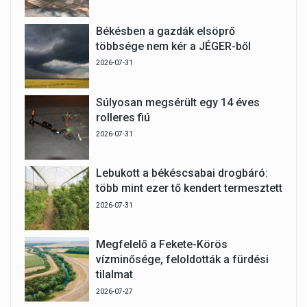
Békésben a gazdák elsöprő
többsége nem kér a JÉGER-ből
2026-07-31
Súlyosan megsérült egy 14 éves
rolleres fiú
2026-07-31
Lebukott a békéscsabai drogbáró:
több mint ezer tő kendert termesztett
2026-07-31
Megfelelő a Fekete-Körös
vízminősége, feloldották a fürdési
tilalmat
2026-07-27