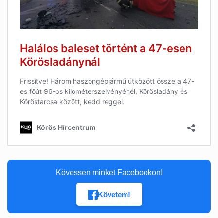
Kövessen minket Facebookon!
Követem!