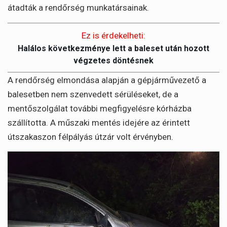
átadták a rendőrség munkatársainak.
Ez is érdekelheti:
Halálos következménye lett a baleset után hozott
végzetes döntésnek
A rendőrség elmondása alapján a gépjárművezető a
balesetben nem szenvedett sérüléseket, de a
mentőszolgálat további megfigyelésre kórházba
szállította. A műszaki mentés idejére az érintett
útszakaszon félpályás útzár volt érvényben.