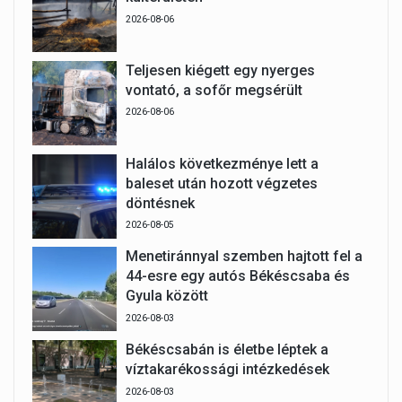
2026-08-06
Teljesen kiégett egy nyerges
vontató, a sofőr megsérült
2026-08-06
Halálos következménye lett a
baleset után hozott végzetes
döntésnek
2026-08-05
Menetiránnyal szemben hajtott fel a
44-esre egy autós Békéscsaba és
Gyula között
2026-08-03
Békéscsabán is életbe léptek a
víztakarékossági intézkedések
2026-08-03