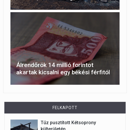
Álrendőrök 14 millió forintot
akartak kicsalni egy békési férfitól
FELKAPOTT
Tűz pusztított Kétsoprony
külterületén