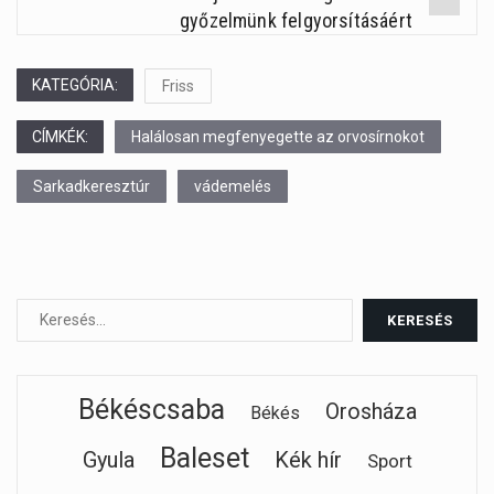
győzelmünk felgyorsításáért
KATEGÓRIA:
Friss
CÍMKÉK:
Halálosan megfenyegette az orvosírnokot
Sarkadkeresztúr
vádemelés
Békéscsaba
Orosháza
Békés
Baleset
Gyula
Kék hír
Sport