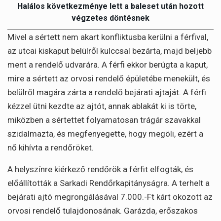
Halálos következménye lett a baleset után hozott
végzetes döntésnek
Mivel a sértett nem akart konfliktusba kerülni a férfival,
az utcai kiskaput belülről kulccsal bezárta, majd beljebb
ment a rendelő udvarára. A férfi ekkor berúgta a kaput,
mire a sértett az orvosi rendelő épületébe menekült, és
belülről magára zárta a rendelő bejárati ajtaját. A férfi
kézzel ütni kezdte az ajtót, annak ablakát ki is törte,
miközben a sértettet folyamatosan trágár szavakkal
szidalmazta, és megfenyegette, hogy megöli, ezért a
nő kihívta a rendőröket.
A helyszínre kiérkező rendőrök a férfit elfogták, és
előállították a Sarkadi Rendőrkapitányságra. A terhelt a
bejárati ajtó megrongálásával 7.000.-Ft kárt okozott az
orvosi rendelő tulajdonosának. Garázda, erőszakos