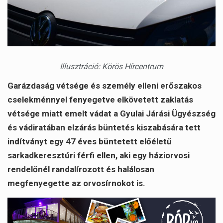
Illusztráció: Körös Hírcentrum
Garázdaság vétsége és személy elleni erőszakos
cselekménnyel fenyegetve elkövetett zaklatás
vétsége miatt emelt vádat a Gyulai Járási Ügyészség
és vádiratában elzárás büntetés kiszabására tett
indítványt egy 47 éves büntetett előéletű
sarkadkeresztúri férfi ellen, aki egy háziorvosi
rendelőnél randalírozott és halálosan
megfenyegette az orvosírnokot is.