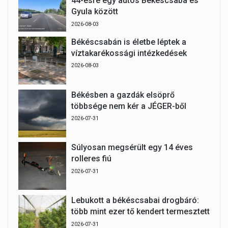
44-esre egy autós Békéscsaba és
Gyula között
2026-08-03
Békéscsabán is életbe léptek a
víztakarékossági intézkedések
2026-08-03
Békésben a gazdák elsöprő
többsége nem kér a JÉGER-ből
2026-07-31
Súlyosan megsérült egy 14 éves
rolleres fiú
2026-07-31
Lebukott a békéscsabai drogbáró:
több mint ezer tő kendert termesztett
2026-07-31