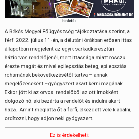
hirdetés
A Békés Megyei Főügyészség tájékoztatása szerint, a
férfi 2022. július 11-én, a délutáni órákban erősen ittas
állapotban megjelent az egyik sarkadkeresztúri
háziorvos rendelőjénél, mert ittassága miatt rosszul
érezte magát és mivel epilepsziás beteg, epilepsziás
rohamának bekövetkezésétől tartva – annak
megelőzéseként –gyógyszert akart kérni magának.
Ekkor jött ki az orvosi rendelőből az ott írnokként
dolgozó nő, aki bezárta a rendelőt és indulni akart
haza. Amint meglátta őt a férfi, elkezdett vele kiabálni,
ordítozni, hogy adjon neki gyógyszert.
Ez is érdekelheti: