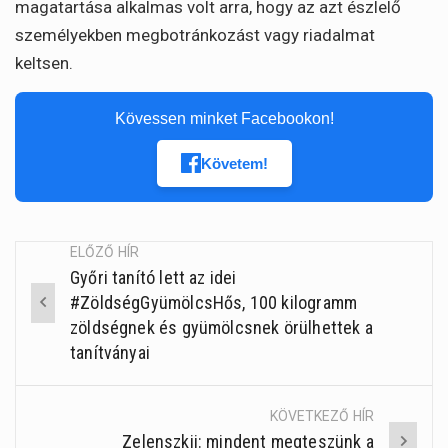
magatartása alkalmas volt arra, hogy az azt észlelő
személyekben megbotránkozást vagy riadalmat
keltsen.
Kövessen minket Facebookon!
Követem!
ELŐZŐ HÍR
Győri tanító lett az idei
Post
#ZöldségGyümölcsHős, 100 kilogramm
navigation
zöldségnek és gyümölcsnek örülhettek a
tanítványai
KÖVETKEZŐ HÍR
Zelenszkij: mindent megteszünk a