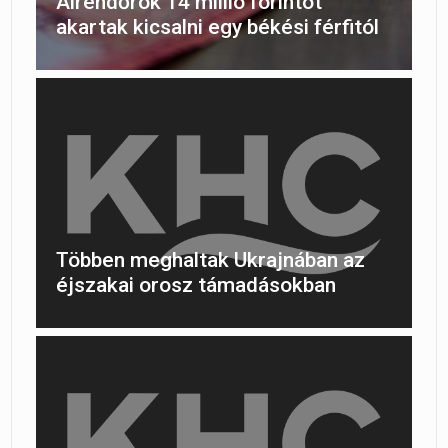
Álrendőrök 14 millió forintot
akartak kicsalni egy békési férfitól
Többen meghaltak Ukrajnában az
éjszakai orosz támadásokban