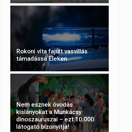
Rokoni vita fajult vasvillás
támadássá Eleken
Nem esznek óvodás
kislányokat a Munkácsy
dinoszauruszai – ezt 10.000
látogató bizonyítja!