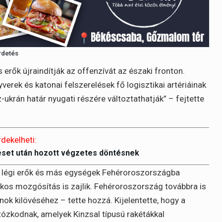
rdetés
erők újraindítják az offenzívát az északi fronton.
verek és katonai felszerelések fő logisztikai artériáinak
ukrán határ nyugati részére változtathatják” – fejtette
rdekelheti:
eset után hozott végzetes döntésnek
z légi erők és más egységek Fehéroroszországba
itkos mozgósítás is zajlik. Fehéroroszország továbbra is
ónok kilövéséhez – tette hozzá. Kijelentette, hogy a
ózkodnak, amelyek Kinzsal típusú rakétákkal