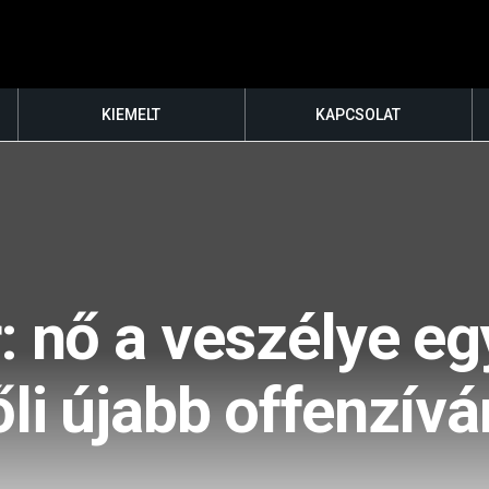
KIEMELT
KAPCSOLAT
: nő a veszélye e
őli újabb offenzív