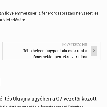
n figyelemmel kíséri a fehéroroszországi helyzetet, és
ató lefedésére.
KÖVETKEZŐ HÍR
Több helyen fagypont alá csökkent a
hőmérséklet péntekre virradóra
értés Ukrajna ügyében a G7 vezetői között
 üdvözölte szerdán a franciaországi Évianban