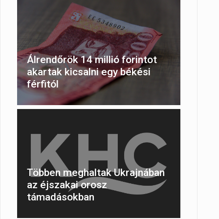
Álrendőrök 14 millió forintot
akartak kicsalni egy békési
férfitól
Többen meghaltak Ukrajnában
az éjszakai orosz
támadásokban