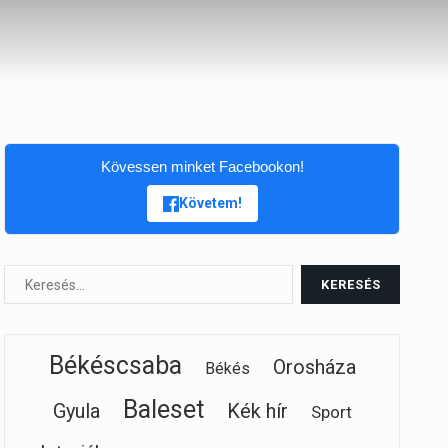
Kövessen minket Facebookon!
Követem!
Békéscsaba
Orosháza
Békés
Baleset
Gyula
Kék hír
Sport