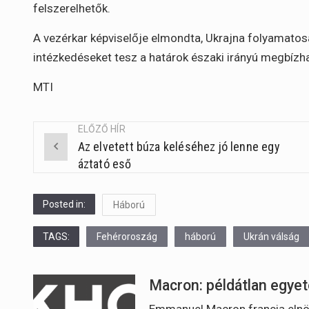
felszerelhetők.
A vezérkar képviselője elmondta, Ukrajna folyamatosa
intézkedéseket tesz a határok északi irányú megbízh
MTI
ELŐZŐ HÍR
Az elvetett búza keléséhez jó lenne egy
Post
áztató eső
navigation
Posted in:
Háború
TAGS:
Fehéroroszág
háború
Ukrán válság
Macron: példátlan egyet
Emmanuel Macron francia elnök