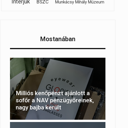
Interjúk
BSZC
Munkácsy Mihály Múzeum
Mostanában
Milliós kenőpénzt ajánlott a
sofőr a NAV pénzügyőreinek,
nagy bajba került