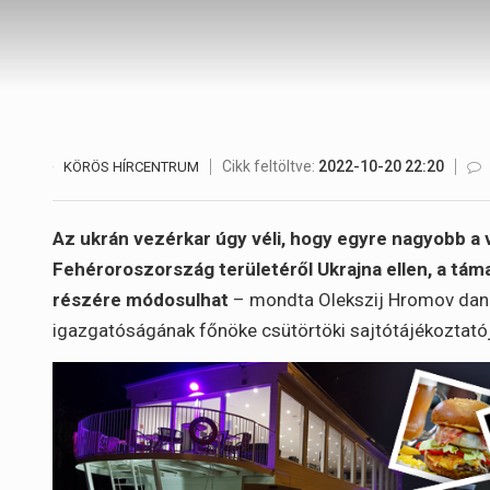
Cikk feltöltve:
2022-10-20 22:20
KÖRÖS HÍRCENTRUM
Az ukrán vezérkar úgy véli, hogy egyre nagyobb a
Fehéroroszország területéről Ukrajna ellen, a tá
részére módosulhat
– mondta Olekszij Hromov dand
igazgatóságának főnöke csütörtöki sajtótájékoztató