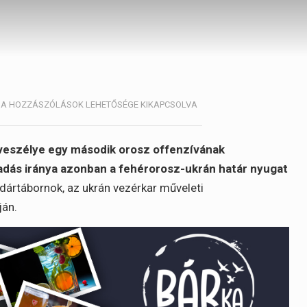
UKRÁN
A HOZZÁSZÓLÁSOK LEHETŐSÉGE KIKAPCSOLVA
VEZÉRKAR:
NŐ
A
 veszélye egy második orosz offenzívának
VESZÉLYE
madás iránya azonban a fehérorosz-ukrán határ nyugat
EGY
ártábornok, az ukrán vezérkar műveleti
FEHÉROROSZÁG
FELŐLI
ján.
ÚJABB
OFFENZÍVÁNAK
BEJEGYZÉSHEZ