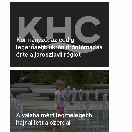
Kormányzó: az eddigi
legerősebb ukrán dróntámadás
érte a jaroszlavli régiót
A valaha mért legmelegebb
hajnal lett a szerdai