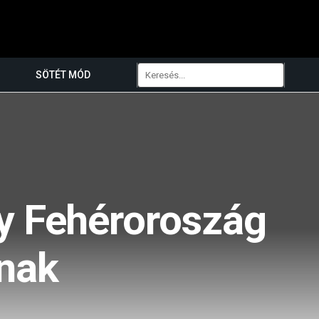
SÖTÉT MÓD
gy Fehéroroszág
ának