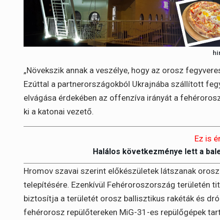
hi
„Növekszik annak a veszélye, hogy az orosz fegyveres 
Ezúttal a partnerországokból Ukrajnába szállított fegy
elvágása érdekében az offenzíva irányát a fehérorosz-
ki a katonai vezető.
Ez is é
Halálos következménye lett a bal
Hromov szavai szerint előkészületek látszanak oros
telepítésére. Ezenkívül Fehéroroszország területén t
biztosítja a területét orosz ballisztikus rakéták és dr
fehérorosz repülőtereken MiG-31-es repülőgépek tart