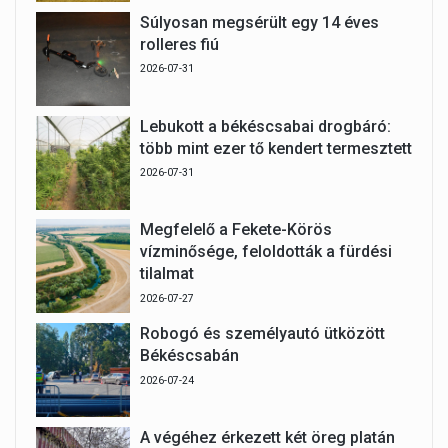
Súlyosan megsérült egy 14 éves
rolleres fiú
2026-07-31
Lebukott a békéscsabai drogbáró:
több mint ezer tő kendert termesztett
2026-07-31
Megfelelő a Fekete-Körös
vízminősége, feloldották a fürdési
tilalmat
2026-07-27
Robogó és személyautó ütközött
Békéscsabán
2026-07-24
A végéhez érkezett két öreg platán