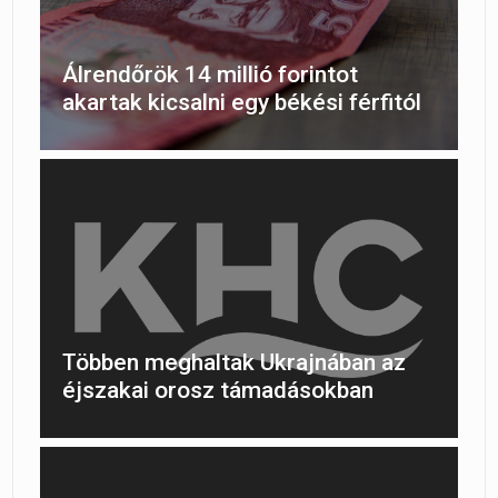
Álrendőrök 14 millió forintot
akartak kicsalni egy békési férfitól
Többen meghaltak Ukrajnában az
éjszakai orosz támadásokban