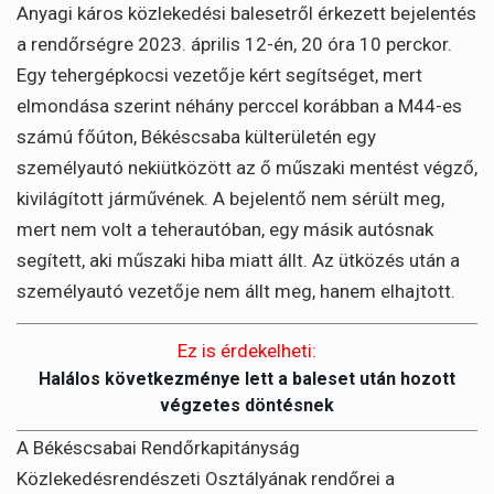
Anyagi káros közlekedési balesetről érkezett bejelentés
a rendőrségre 2023. április 12-én, 20 óra 10 perckor.
Egy tehergépkocsi vezetője kért segítséget, mert
elmondása szerint néhány perccel korábban a M44-es
számú főúton, Békéscsaba külterületén egy
személyautó nekiütközött az ő műszaki mentést végző,
kivilágított járművének. A bejelentő nem sérült meg,
mert nem volt a teherautóban, egy másik autósnak
segített, aki műszaki hiba miatt állt. Az ütközés után a
személyautó vezetője nem állt meg, hanem elhajtott.
Ez is érdekelheti:
Halálos következménye lett a baleset után hozott
végzetes döntésnek
A Békéscsabai Rendőrkapitányság
Közlekedésrendészeti Osztályának rendőrei a