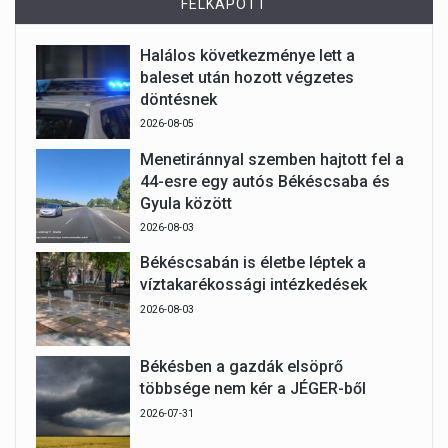
FELKAPOTT
Halálos következménye lett a
baleset után hozott végzetes
döntésnek
2026-08-05
Menetiránnyal szemben hajtott fel a
44-esre egy autós Békéscsaba és
Gyula között
2026-08-03
Békéscsabán is életbe léptek a
víztakarékossági intézkedések
2026-08-03
Békésben a gazdák elsöprő
többsége nem kér a JÉGER-ből
2026-07-31