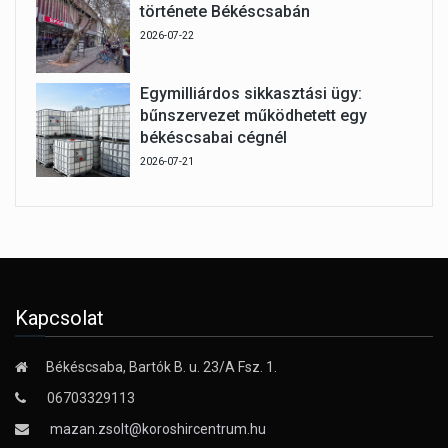
története Békéscsabán
2026-07-22
Egymilliárdos sikkasztási ügy:
bűnszervezet működhetett egy
békéscsabai cégnél
2026-07-21
Kapcsolat
Békéscsaba, Bartók B. u. 23/A Fsz. 1.
06703329113
mazan.zsolt@koroshircentrum.hu