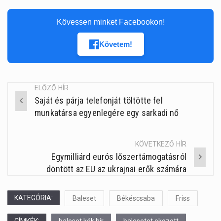
Kövessen minket Facebookon!
Követem!
ELŐZŐ HÍR
Saját és párja telefonját töltötte fel
Post
munkatársa egyenlegére egy sarkadi nő
navigation
KÖVETKEZŐ HÍR
Egymilliárd eurós lőszertámogatásról
döntött az EU az ukrajnai erők számára
KATEGÓRIA:
Baleset
Békéscsaba
Friss