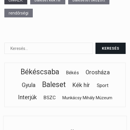
CÍMKÉK:
baleset kék hír
balesetet okozott
rendőrségi
Békéscsaba
Orosháza
Békés
Baleset
Gyula
Kék hír
Sport
Interjúk
BSZC
Munkácsy Mihály Múzeum