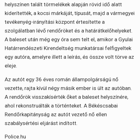
helyszínen talált törmelékek alapján rövid idő alatt
kiderítették, a kocsi márkáját, típusát, majd a vármegyei
tevékenyég-irányítási központ értesítette a
szolgálatban lévő rendőröket és a határátkelőhelyeket.
A baleset után még egy óra sem telt el, amikor a Gyulai
Határrendészeti Kirendeltség munkatársai felfigyeltek
egy autóra, amelyre illett a leírás, és össze volt törve az
eleje.
Az autót egy 36 éves román állampolgárságú nő
vezette, rajta kívül négy másik ember is ült az autóban.
A rendőrök visszakísérték őket a baleset helyszínére,
ahol rekonstruálták a történteket. A Békéscsabai
Rendőrkapitányság az autót vezető nő ellen
szabálysértési eljárást indított.
Police.hu