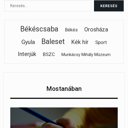
Békéscsaba
Orosháza
Békés
Baleset
Gyula
Kék hír
Sport
Interjúk
BSZC
Munkácsy Mihály Múzeum
Mostanában