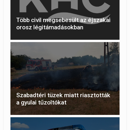
Több civil megsebesült az éjszakai
orosz légitámadásokban
Szabadtéri tüzek miatt riasztották
a gyulai tűzoltókat