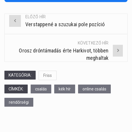
ELŐZŐ HÍR
Verstappené a szuzukai pole pozíció
Post
navigation
KÖVETKEZŐ HÍR
Orosz dróntámadás érte Harkivot, többen
meghaltak
KATEGÓRIA:
Friss
CÍMKÉK:
csalás
kék hír
online csalás
rendőrségi