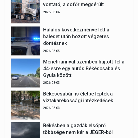
vontató, a sofőr megsérült
2026-08-06
Halálos következménye lett a
baleset után hozott végzetes
döntésnek
2026-08-05
Menetiránnyal szemben hajtott fel a
44-esre egy autós Békéscsaba és
Gyula között
2026-08-03
Békéscsabán is életbe léptek a
víztakarékossági intézkedések
2026-08-03
Békésben a gazdák elsöprő
többsége nem kér a JÉGER-ből