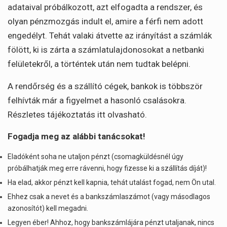
adataival próbálkozott, azt elfogadta a rendszer, és
olyan pénzmozgás indult el, amire a férfi nem adott
engedélyt. Tehát valaki átvette az irányítást a számlák
fölött, ki is zárta a számlatulajdonosokat a netbanki
felületekről, a történtek után nem tudtak belépni.
A rendőrség és a szállító cégek, bankok is többször
felhívták már a figyelmet a hasonló csalásokra.
Részletes tájékoztatás itt olvasható.
Fogadja meg az alábbi tanácsokat!
Eladóként soha ne utaljon pénzt (csomagküldésnél úgy
próbálhatják meg erre rávenni, hogy fizesse ki a szállítás díját)!
Ha elad, akkor pénzt kell kapnia, tehát utalást fogad, nem Ön utal.
Ehhez csak a nevet és a bankszámlaszámot (vagy másodlagos
azonosítót) kell megadni.
Legyen éber! Ahhoz, hogy bankszámlájára pénzt utaljanak, nincs