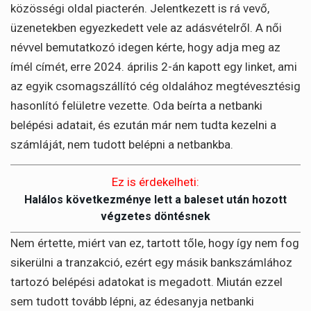
közösségi oldal piacterén. Jelentkezett is rá vevő,
üzenetekben egyezkedett vele az adásvételről. A női
névvel bemutatkozó idegen kérte, hogy adja meg az
ímél címét, erre 2024. április 2-án kapott egy linket, ami
az egyik csomagszállító cég oldalához megtévesztésig
hasonlító felületre vezette. Oda beírta a netbanki
belépési adatait, és ezután már nem tudta kezelni a
számláját, nem tudott belépni a netbankba.
Ez is érdekelheti:
Halálos következménye lett a baleset után hozott
végzetes döntésnek
Nem értette, miért van ez, tartott tőle, hogy így nem fog
sikerülni a tranzakció, ezért egy másik bankszámlához
tartozó belépési adatokat is megadott. Miután ezzel
sem tudott tovább lépni, az édesanyja netbanki