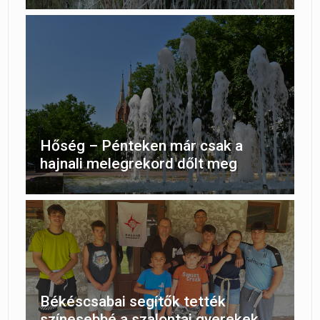
Hőség – Pénteken már csak a
hajnali melegrekord dőlt meg
Békéscsabai segítők tették
színesebbé a szalontai gyerekek