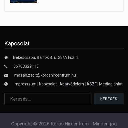
Kapcsolat
Békéscsaba, Bartók B. u. 23/A Fsz. 1.
06703329113
mazan.zsolt@koroshircentrum.hu
Impresszum
|
Kapcsolat
|
Adatvédelem
|
ÁSZF
|
Médiaajánlat
Copyright © 2026 Körös Hírcentrum - Minden jog