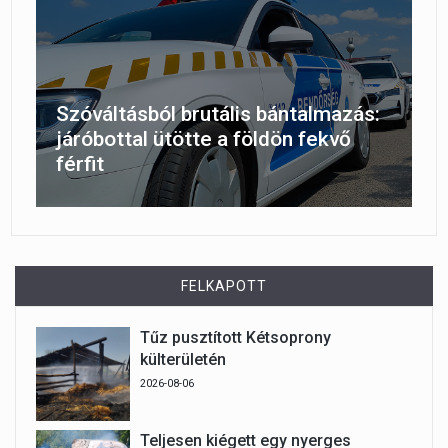
Szóváltásból brutális bántalmazás:
járóbottal ütötte a földön fekvő
férfit
FELKAPOTT
Tűz pusztított Kétsoprony
külterületén
2026-08-06
Teljesen kiégett egy nyerges