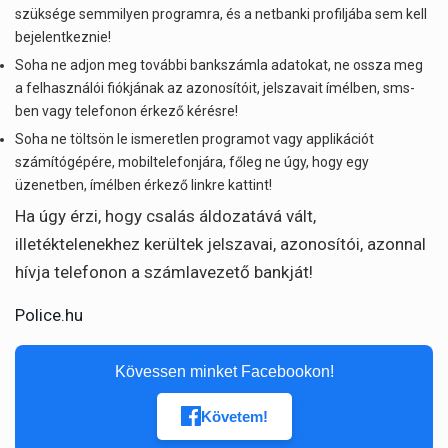
szüksége semmilyen programra, és a netbanki profiljába sem kell
bejelentkeznie!
Soha ne adjon meg további bankszámla adatokat, ne ossza meg
a felhasználói fiókjának az azonosítóit, jelszavait ímélben, sms-
ben vagy telefonon érkező kérésre!
Soha ne töltsön le ismeretlen programot vagy applikációt
számítógépére, mobiltelefonjára, főleg ne úgy, hogy egy
üzenetben, ímélben érkező linkre kattint!
Ha úgy érzi, hogy csalás áldozatává vált,
illetéktelenekhez kerültek jelszavai, azonosítói, azonnal
hívja telefonon a számlavezető bankját!
Police.hu
Kövessen minket Facebookon!
Követem!