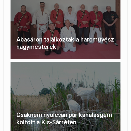
Abasáron találkoztak a harcművész
nagymesterek
Csaknem nyolcvan pár kanalasgém
költött a Kis-Sárréten