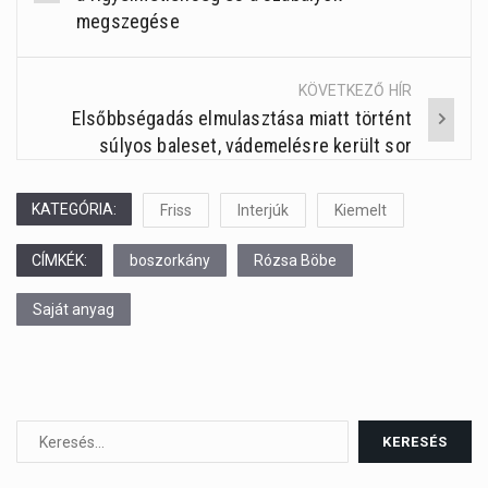
navigation
megszegése
KÖVETKEZŐ HÍR
Elsőbbségadás elmulasztása miatt történt
súlyos baleset, vádemelésre került sor
KATEGÓRIA:
Friss
Interjúk
Kiemelt
CÍMKÉK:
boszorkány
Rózsa Böbe
Saját anyag