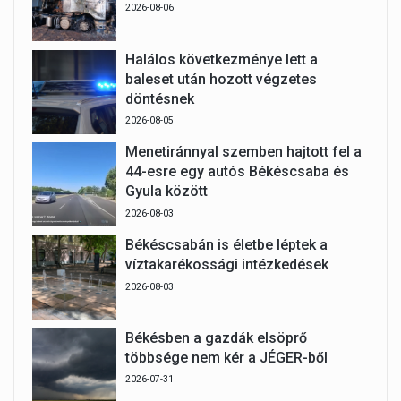
2026-08-06
Halálos következménye lett a
baleset után hozott végzetes
döntésnek
2026-08-05
Menetiránnyal szemben hajtott fel a
44-esre egy autós Békéscsaba és
Gyula között
2026-08-03
Békéscsabán is életbe léptek a
víztakarékossági intézkedések
2026-08-03
Békésben a gazdák elsöprő
többsége nem kér a JÉGER-ből
2026-07-31