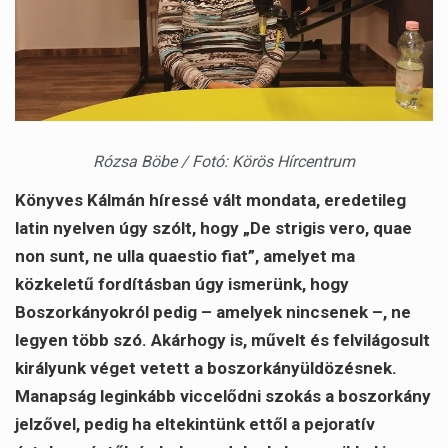
Rózsa Böbe / Fotó: Körös Hírcentrum
Könyves Kálmán híressé vált mondata, eredetileg
latin nyelven úgy szólt, hogy „De strigis vero, quae
non sunt, ne ulla quaestio fiat”, amelyet ma
közkeletű fordításban úgy ismerünk, hogy
Boszorkányokról pedig – amelyek nincsenek –, ne
legyen több szó. Akárhogy is, művelt és felvilágosult
királyunk véget vetett a boszorkányüldözésnek.
Manapság leginkább viccelődni szokás a boszorkány
jelzővel, pedig ha eltekintünk ettől a pejoratív