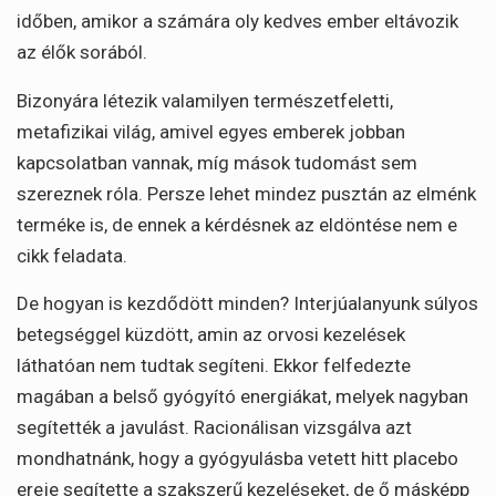
időben, amikor a számára oly kedves ember eltávozik
az élők sorából.
Bizonyára létezik valamilyen természetfeletti,
metafizikai világ, amivel egyes emberek jobban
kapcsolatban vannak, míg mások tudomást sem
szereznek róla. Persze lehet mindez pusztán az elménk
terméke is, de ennek a kérdésnek az eldöntése nem e
cikk feladata.
De hogyan is kezdődött minden? Interjúalanyunk súlyos
betegséggel küzdött, amin az orvosi kezelések
láthatóan nem tudtak segíteni. Ekkor felfedezte
magában a belső gyógyító energiákat, melyek nagyban
segítették a javulást. Racionálisan vizsgálva azt
mondhatnánk, hogy a gyógyulásba vetett hitt placebo
ereje segítette a szakszerű kezeléseket, de ő másképp