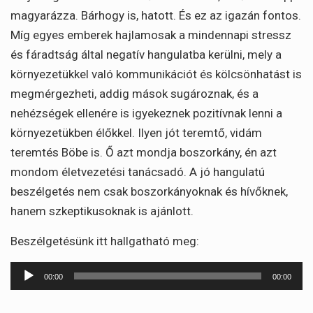
magyarázza. Bárhogy is, hatott. És ez az igazán fontos.
Míg egyes emberek hajlamosak a mindennapi stressz
és fáradtság által negatív hangulatba kerülni, mely a
környezetükkel való kommunikációt és kölcsönhatást is
megmérgezheti, addig mások sugároznak, és a
nehézségek ellenére is igyekeznek pozitívnak lenni a
környezetükben élőkkel. Ilyen jót teremtő, vidám
teremtés Böbe is. Ő azt mondja boszorkány, én azt
mondom életvezetési tanácsadó. A jó hangulatú
beszélgetés nem csak boszorkányoknak és hívőknek,
hanem szkeptikusoknak is ajánlott.
Beszélgetésünk itt hallgatható meg:
Audió
00:00
00:00
lejátszó