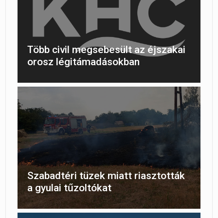
Több civil megsebesült az éjszakai
orosz légitámadásokban
Szabadtéri tüzek miatt riasztották
a gyulai tűzoltókat