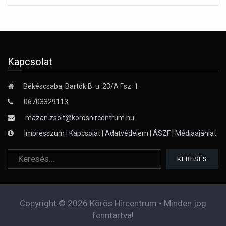
Kapcsolat
Békéscsaba, Bartók B. u. 23/A Fsz. 1.
06703329113
mazan.zsolt@koroshircentrum.hu
Impresszum
|
Kapcsolat
|
Adatvédelem
|
ÁSZF
|
Médiaajánlat
Copyright © 2026 Körös Hírcentrum - Minden jog
fenntartva!