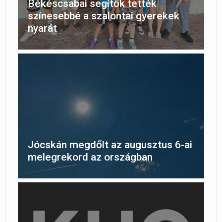
Békéscsabai segítők tették
színesebbé a szalontai gyerekek
nyarát
Jócskán megdőlt az augusztus 6-ai
melegrekord az országban