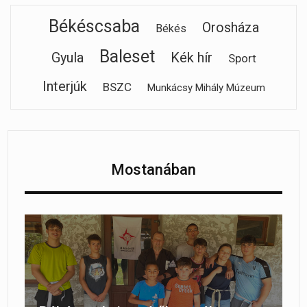
Békéscsaba
Orosháza
Békés
Baleset
Gyula
Kék hír
Sport
Interjúk
BSZC
Munkácsy Mihály Múzeum
Mostanában