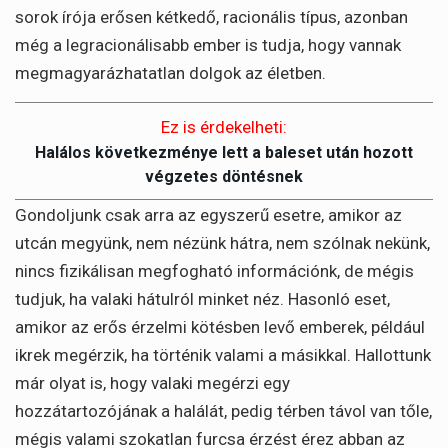
sorok írója erősen kétkedő, racionális típus, azonban
még a legracionálisabb ember is tudja, hogy vannak
megmagyarázhatatlan dolgok az életben.
Ez is érdekelheti:
Halálos következménye lett a baleset után hozott
végzetes döntésnek
Gondoljunk csak arra az egyszerű esetre, amikor az
utcán megyünk, nem nézünk hátra, nem szólnak nekünk,
nincs fizikálisan megfogható információnk, de mégis
tudjuk, ha valaki hátulról minket néz. Hasonló eset,
amikor az erős érzelmi kötésben levő emberek, például
ikrek megérzik, ha történik valami a másikkal. Hallottunk
már olyat is, hogy valaki megérzi egy
hozzátartozójának a halálát, pedig térben távol van tőle,
mégis valami szokatlan furcsa érzést érez abban az