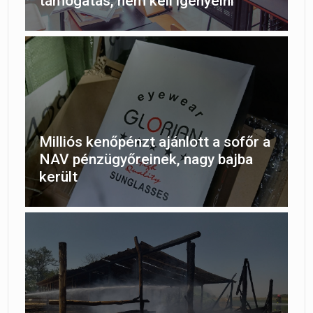
támogatás, nem kell igényelni
Milliós kenőpénzt ajánlott a sofőr a
NAV pénzügyőreinek, nagy bajba
került