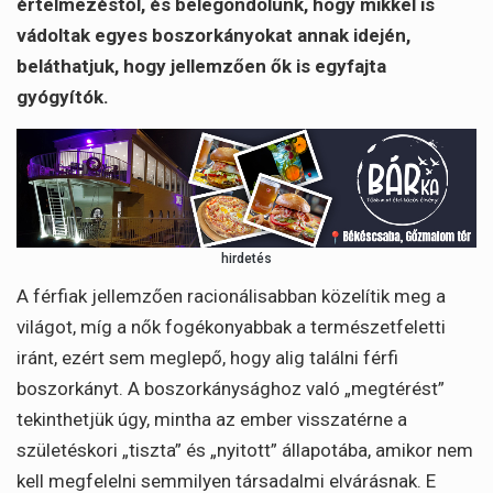
értelmezéstől, és belegondolunk, hogy mikkel is
vádoltak egyes boszorkányokat annak idején,
beláthatjuk, hogy jellemzően ők is egyfajta
gyógyítók.
hirdetés
A férfiak jellemzően racionálisabban közelítik meg a
világot, míg a nők fogékonyabbak a természetfeletti
iránt, ezért sem meglepő, hogy alig találni férfi
boszorkányt. A boszorkánysághoz való „megtérést”
tekinthetjük úgy, mintha az ember visszatérne a
születéskori „tiszta” és „nyitott” állapotába, amikor nem
kell megfelelni semmilyen társadalmi elvárásnak. E