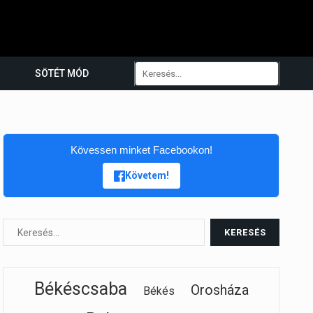
SÖTÉT MÓD
Kövessen minket Facebookon!
Követem!
Békéscsaba
Orosháza
Békés