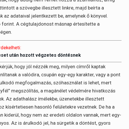
intott a szövegbe illesztett linkre, majd beírta a
k az adataival jelentkezett be, amelynek ő könyvel.
 forint. A cégtulajdonost másnap értesítette a
ségen.
rdekelheti:
eset után hozott végzetes döntésnek
érjük, hogy jól nézzék meg, milyen címről kaptak
lítanak a valódira, csupán egy-egy karakter, vagy a pont
 árulkodó megfogalmazás, szóhasználat is lehet, mert
gyfél” megszólítás, a magánélet védelmére hivatkozás
k. Az adathalász ímélekbe, üzenetekbe illesztett
z kísértetiesen hasonló felületekre vezetnek. De ha a
 kiderül, hogy nem az eredeti oldalon vannak, mert egy-
yos. Az is árulkodó jel, ha sürgetik a döntést, gyors