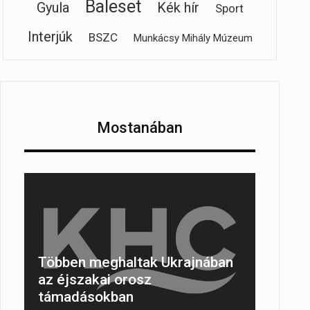
Baleset
Gyula
Kék hír
Sport
Interjúk
BSZC
Munkácsy Mihály Múzeum
Mostanában
Többen meghaltak Ukrajnában
az éjszakai orosz
támadásokban