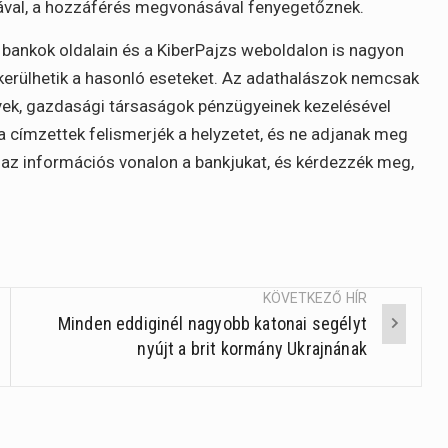
lásával, a hozzáférés megvonásával fenyegetőznek.
 bankok oldalain és a KiberPajzs weboldalon is nagyon
kerülhetik a hasonló eseteket. Az adathalászok nemcsak
ek, gazdasági társaságok pénzügyeinek kezelésével
a címzettek felismerjék a helyzetet, és ne adjanak meg
 az információs vonalon a bankjukat, és kérdezzék meg,
KÖVETKEZŐ HÍR
Minden eddiginél nagyobb katonai segélyt
nyújt a brit kormány Ukrajnának