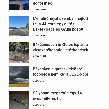
döntésnek
2026-08-05
Menetiránnyal szemben hajtott
fel a 44-esre egy autós
Békéscsaba és Gyula között
2026-08-03
Békéscsabán is életbe léptek a
víztakarékossági intézkedések
2026-08-03
Békésben a gazdák elsöprő
többsége nem kér a JÉGER-ből
2026-07-31
Súlyosan megsérült egy 14
éves rolleres fiú
2026-07-31