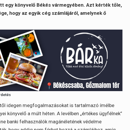
tt egy könyvelő Békés vármegyében. Azt kérték tőle,
vége, hogy az egyik cég számlájáról, amelynek ő
rdetés
tétől idegen megfogalmazásokat is tartalmazó ímélbe
yei könyvelő a múlt héten. A levélben „értékes ügyfélnek”
nline banki felhasználók magánéletének védelme
írták, hogy addig nem férhet hozzá a számláihoz, amíg