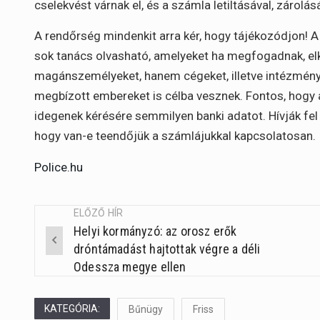
cselekvést várnak el, és a számla letiltásával, záro
A rendőrség mindenkit arra kér, hogy tájékozódjon! A
sok tanács olvasható, amelyeket ha megfogadnak, el
magánszemélyeket, hanem cégeket, illetve intézmény
megbízott embereket is célba vesznek. Fontos, hogy 
idegenek kérésére semmilyen banki adatot. Hívják fel
hogy van-e teendőjük a számlájukkal kapcsolatosan.
Police.hu
ELŐZŐ HÍR
Helyi kormányzó: az orosz erők
Post
dróntámadást hajtottak végre a déli
navigation
Odessza megye ellen
KATEGÓRIA:
Bűnügy
Friss