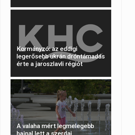
Kormányzó: az eddigi
legerősebb ukrán dróntámadás
érte a jaroszlavli régiót
A valaha mért legmelegebb
hajnal lett a szerdai