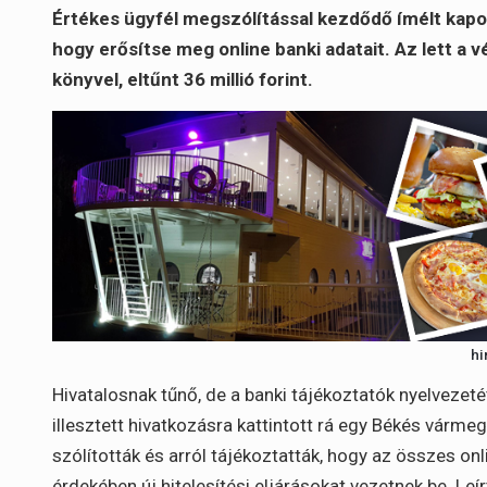
Értékes ügyfél megszólítással kezdődő ímélt kapo
hogy erősítse meg online banki adatait. Az lett a 
könyvel, eltűnt 36 millió forint.
hi
Hivatalosnak tűnő, de a banki tájékoztatók nyelveze
illesztett hivatkozásra kattintott rá egy Békés vármeg
szólították és arról tájékoztatták, hogy az összes o
érdekében új hitelesítési eljárásokat vezetnek be. Le