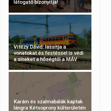
látogató bizonyítja!
Vitézy Dávid: lassítja a
vonatokat és festéssel is védi
a síneket a hőségtől a MÁV
Karám és szalmabálák kaptak
lángra Kétsoprony külterületén