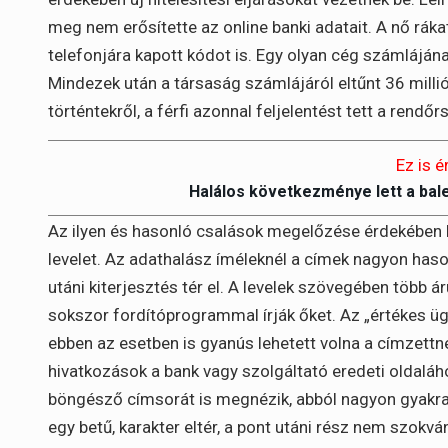
meg nem erősítette az online banki adatait. A nő rákatt
telefonjára kapott kódot is. Egy olyan cég számlájána
Mindezek után a társaság számlájáról eltűnt 36 millió
történtekről, a férfi azonnal feljelentést tett a rendőr
Ez is é
Halálos következménye lett a bal
Az ilyen és hasonló csalások megelőzése érdekében k
levelet. Az adathalász íméleknél a címek nagyon hason
utáni kiterjesztés tér el. A levelek szövegében több
sokszor fordítóprogrammal írják őket. Az „értékes ü
ebben az esetben is gyanús lehetett volna a címzettne
hivatkozások a bank vagy szolgáltató eredeti oldaláho
böngésző címsorát is megnézik, abból nagyon gyakran
egy betű, karakter eltér, a pont utáni rész nem szokván