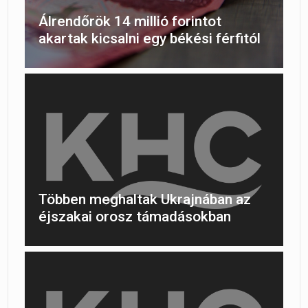
Álrendőrök 14 millió forintot
akartak kicsalni egy békési férfitól
Többen meghaltak Ukrajnában az
éjszakai orosz támadásokban