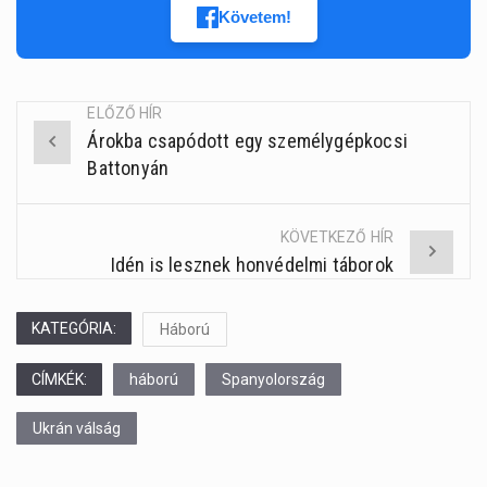
Követem!
ELŐZŐ HÍR
Árokba csapódott egy személygépkocsi
Post
Battonyán
navigation
KÖVETKEZŐ HÍR
Idén is lesznek honvédelmi táborok
KATEGÓRIA:
Háború
CÍMKÉK:
háború
Spanyolország
Ukrán válság