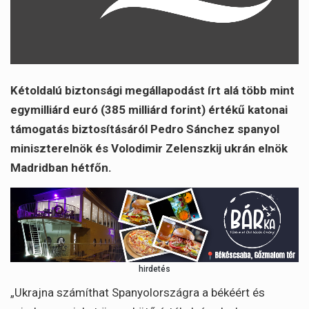
Kétoldalú biztonsági megállapodást írt alá több mint
egymilliárd euró (385 milliárd forint) értékű katonai
támogatás biztosításáról Pedro Sánchez spanyol
miniszterelnök és Volodimir Zelenszkij ukrán elnök
Madridban hétfőn.
hirdetés
„Ukrajna számíthat Spanyolországra a békéért és