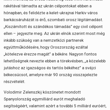
rakétával támadta az ukrán célpontokat ebben a
hónapban, és felidézte a kelet-ukrajnai Harkiv város
barkácsáruházát is érő, szombati orosz légitámadást.
„Kiszámított és szándékos támadás” egy civil célpont
ellen – jegyezte meg. Az ukrán elnök szerint most még
inkább szükség van a nemzetközi partnerek
együttműködésére, hogy Oroszország ezáltal
„kötelezve érezze magát” a békére. Nagyon fontos
lehetőségnek nevezte ebben a törekvésben, „a közelebb
jutáshoz az igazságos és tartós békéhez” a svájci
békecsúcsot, amelyre már 90 ország visszajelezte
részvételét.
Volodimir Zelenszkij köszönetet mondott
Spanyolország egymilliárd eurót meghaladó
segítségéért, valamint azért a további 5 milliárd euróért,