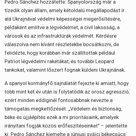
Pedro Sánchez hozzátette: Spanyolország már a
tízedik olyan állam, amely kétoldalú megállapodást ír
alá Ukrajnával védelmi képességei megerősítésére,
példaként említve a légvédelmet, a civil lakosság, a
városok és az infrastruktúrák védelmét. Kérdésre
válaszolva nem kívánt részletekbe bocsátkozni, de
felidézte, hogy korábban már szállítottak például
Patriot légvédelmi rakétákat, és további Leopard
tankokat, valamint lőszert fognak küldeni Ukrajnának.
A spanyol kormányfő sajnálatát fejezte ki amiatt, hogy
több mint két év után is folytatódik az orosz agresszió,
ezért minden eddiginél fontosabbnak nevezte a
támogatás megkettőzését. „Védelem és biztonság,
béke és újjáépítés ezek a mi prioritásaink, amelyek
irányítani fogják közös erőfeszítéseinket” – jelentette
ki. Pedro Sánchez kiemelte a júniusi svájci békecsúcs