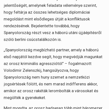
jelentőségét, amelynek feladata véleménye szerint,
hogy feltárja az összes lehetséges diplomáciai
megoldást mint elsődleges útját a konfliktusok
rendezésének. Bejelentette továbbá, hogy
Spanyolország részt vesz a háború utáni újjáépítésről
szóló berlini csúcstalálkozón is.
„Spanyolország megbízható partner, amely a háború
első napjától kezdve segít, hogy megvédjük magunkat
az orosz kriminális agressziótól” – fogalmazott
Volodimir Zelenszkij, hangsúlyozva, hogy
Spanyolország nem huny szemet a nemzetközi
jogsértések fölött, és nem marad indifferens akkor,
amikor az orosz rakéták lerombolták a városokat és
megölték a gyerekeket.
Mint mondta, az orosz hadsereg több mint háromezer