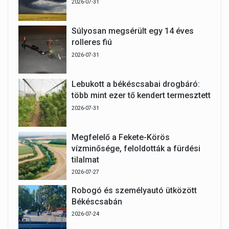
2026-07-31
Súlyosan megsérült egy 14 éves
rolleres fiú
2026-07-31
Lebukott a békéscsabai drogbáró:
több mint ezer tő kendert termesztett
2026-07-31
Megfelelő a Fekete-Körös
vízminősége, feloldották a fürdési
tilalmat
2026-07-27
Robogó és személyautó ütközött
Békéscsabán
2026-07-24