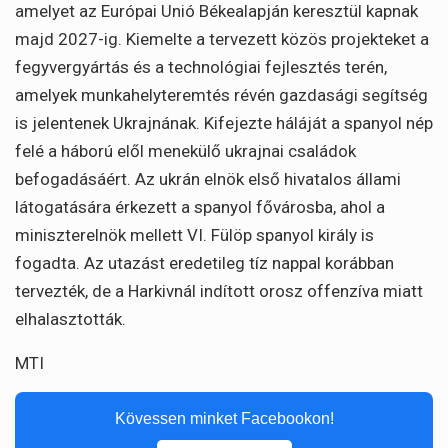
amelyet az Európai Unió Békealapján keresztül kapnak
majd 2027-ig. Kiemelte a tervezett közös projekteket a
fegyvergyártás és a technológiai fejlesztés terén,
amelyek munkahelyteremtés révén gazdasági segítség
is jelentenek Ukrajnának. Kifejezte háláját a spanyol nép
felé a háború elől menekülő ukrajnai családok
befogadásáért. Az ukrán elnök első hivatalos állami
látogatására érkezett a spanyol fővárosba, ahol a
miniszterelnök mellett VI. Fülöp spanyol király is
fogadta. Az utazást eredetileg tíz nappal korábban
tervezték, de a Harkivnál indított orosz offenzíva miatt
elhalasztották.
MTI
Kövessen minket Facebookon!