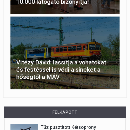
10.000 látogató bizonyítja!
Vitézy Dávid: lassítja a vonatokat
és festéssel is védi a síneket a
hőségtől a MÁV
FELKAPOTT
Tűz pusztított Kétsoprony