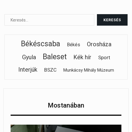
Békéscsaba
Orosháza
Békés
Baleset
Gyula
Kék hír
Sport
Interjúk
BSZC
Munkácsy Mihály Múzeum
Mostanában