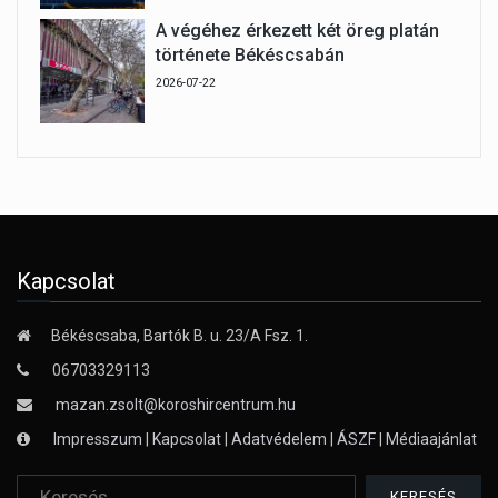
A végéhez érkezett két öreg platán
története Békéscsabán
2026-07-22
Kapcsolat
Békéscsaba, Bartók B. u. 23/A Fsz. 1.
06703329113
mazan.zsolt@koroshircentrum.hu
Impresszum
|
Kapcsolat
|
Adatvédelem
|
ÁSZF
|
Médiaajánlat