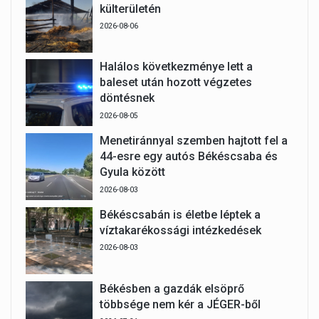
külterületén
2026-08-06
Halálos következménye lett a
baleset után hozott végzetes
döntésnek
2026-08-05
Menetiránnyal szemben hajtott fel a
44-esre egy autós Békéscsaba és
Gyula között
2026-08-03
Békéscsabán is életbe léptek a
víztakarékossági intézkedések
2026-08-03
Békésben a gazdák elsöprő
többsége nem kér a JÉGER-ből