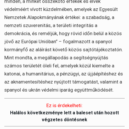
minden, a minket összekötő értékek és elvek
védelméért vívott küzdelmében, amelyek az Egyesült
Nemzetek Alapokmányának értékei: a szabadság, a
nemzeti szuverenitás, a területi integritás a
demokrácia, és reméljük, hogy rövid időn belül a közös
jövő az Európai Unióban” – fogalmazott a spanyol
kormányfő az aláírást követő közös sajtótájékoztatón.
Mint mondta, a megállapodás a segítségnyújtás
számos területét öleli fel, amelyek közül kiemelte a
katonai, a humanitárius, a pénzügyi, az újjáépítéshez és
az aknamentesítéshez nyújtott támogatást, valamint a
spanyol és ukrán védelmi iparág együttműködését.
Ez is érdekelheti:
Halálos következménye lett a baleset után hozott
végzetes döntésnek