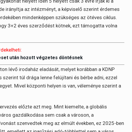
yakorlat helyett idén 5 helyett csak 3 évre írják ki a
e irányítja az intézményt, a képviselő szerint érdemes
 érdekében mindenképpen szükséges az ötéves ciklus.
hogy 3+2 éves szerződést kötnek, ezt támogatta volna
rdekelheti:
eset után hozott végzetes döntésnek
on lévő irodaház eladását, melyet korábban a KDNP
 szerint túl drága lenne felújítani és bérbe adni, ezzel
egyet. Mivel központi helyen is van, véleménye szerint a
tervezés előzte azt meg. Mint kiemelte, a globális
város gazdálkodása sem csak a városon, a
vonást szenvedtek meg az elmúlt években, ez 2025-ben
őtt, emellett az iparűzési adó-többlettel sem a város