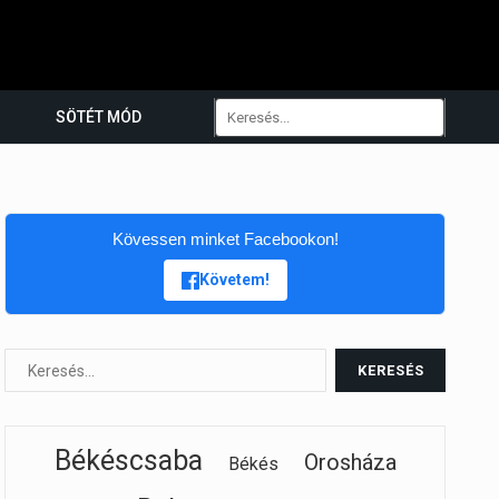
SÖTÉT MÓD
Kövessen minket Facebookon!
Követem!
Békéscsaba
Orosháza
Békés