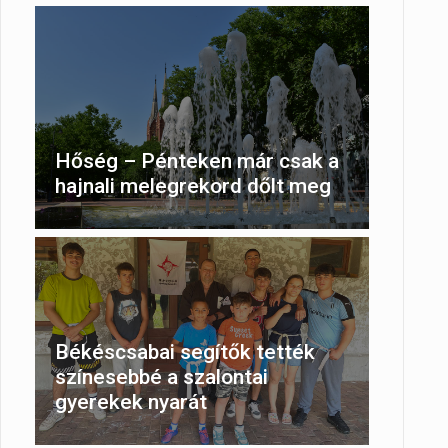
Hőség – Pénteken már csak a
hajnali melegrekord dőlt meg
Békéscsabai segítők tették
színesebbé a szalontai
gyerekek nyarát