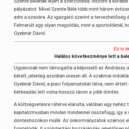
Szente Bélának lejárt a szerződése, viszont a korábbi g
pályázatot. Mivel Szente Béla több mint három évtized
adni a szavára. Az igazgató szerint a tervezhetőség
Felmerült egy olyan megoldás, mint a sportolóknál, 
Gyebnár Dávid.
Ez is é
Halálos következménye lett a bal
Ugyancsak nem támogatta a képviselő az Andrássy út
bérelt, jelenleg azonban üresen áll. A szakmai indoklás
Gyebnár Dávid, a piaci folyamatokat látva, nem értett 
bérbeadás lett volna hosszú távon a jobb döntés.
A költségvetésre rátérve elárulta, valóban egy nehéz 
kapitalizmusban minden mindennel összefügg, így a 
döntéshozókon múlik. Az önkormányzatok számos el
folytatódik. A szolidaritási hozzájárulás jelentősen n