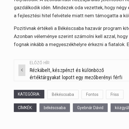
gazdálkodik idén. Mindezek oda vezettek, hogy négy é
a fejlesztési hitel felvétele miatt nem támogatta a k
Pozitívnak értékeli a Békéscsaba hazavár program kiter
Azonban véleménye szerint számolni kell azzal, hogy 
fognak inkább a megyeszékhelyre érkezni a fiatalok. E
ELŐZŐ HÍR
Rézkábelt, készpénzt és különböző
Post
értéktárgyakat lopott egy mezőberényi férfi
navigation
KATEGÓRIA:
Békéscsaba
Fontos
Friss
CÍMKÉK:
békéscsaba
Gyebnár Dávid
közgyűl