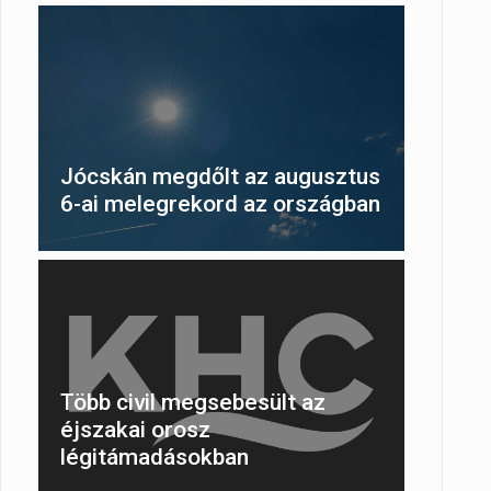
Jócskán megdőlt az augusztus
6-ai melegrekord az országban
Több civil megsebesült az
éjszakai orosz
légitámadásokban