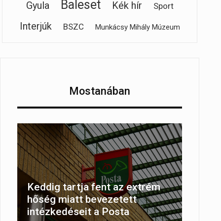
Baleset
Gyula
Kék hír
Sport
Interjúk
BSZC
Munkácsy Mihály Múzeum
Mostanában
Keddig tartja fent az extrém
hőség miatt bevezetett
intézkedéseit a Posta