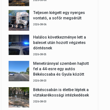
2026-08-06
Teljesen kiégett egy nyerges
vontató, a sofőr megsérült
2026-08-06
Halálos következménye lett a
baleset után hozott végzetes
döntésnek
2026-08-05
Menetiránnyal szemben hajtott
fel a 44-esre egy autós
Békéscsaba és Gyula között
2026-08-03
Békéscsabán is életbe léptek a
víztakarékossági intézkedések
2026-08-03