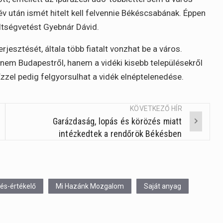
v után ismét hitelt kell felvennie Békéscsabának. Éppen
öltségvetést Gyebnár Dávid.
jesztését, általa több fiatalt vonzhat be a város.
nem Budapestről, hanem a vidéki kisebb településekről
zzel pedig felgyorsulhat a vidék elnéptelenedése.
KÖVETKEZŐ HÍR
Garázdaság, lopás és körözés miatt
intézkedtek a rendőrök Békésben
és-értékelő
Mi Hazánk Mozgalom
Saját anyag