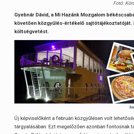
Fotó: Kör
Gyebnár Dávid, a Mi Hazánk Mozgalom békéscsabai
követően közgyűlés-értékelő sajtótájékoztatóját. K
költségvetést.
hi
Új képviselőként a februári közgyűlésen volt lehetős
tárgyalásában. Ezt megelőzően azonban fontosnak ta