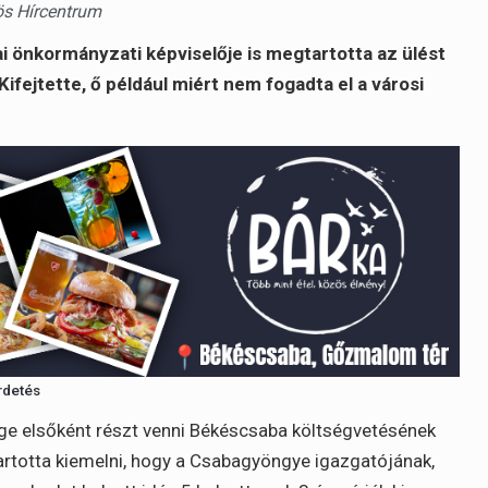
ös Hírcentrum
 önkormányzati képviselője is megtartotta az ülést
ifejtette, ő például miért nem fogadta el a városi
rdetés
ége elsőként részt venni Békéscsaba költségvetésének
rtotta kiemelni, hogy a Csabagyöngye igazgatójának,