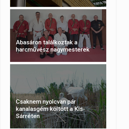
Abasáron találkoztak a
harcművész nagymesterek
Csaknem nyolcvan pár
kanalasgém költött a Kis-
Sárréten