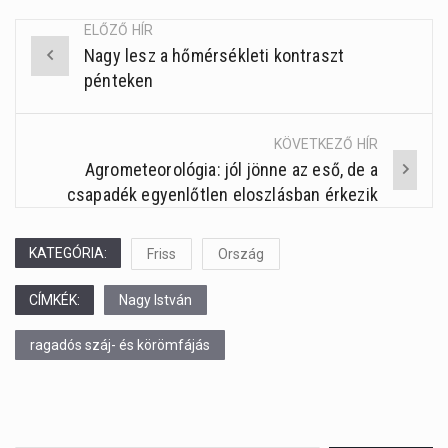
ELŐZŐ HÍR
Nagy lesz a hőmérsékleti kontraszt
Post
pénteken
navigation
KÖVETKEZŐ HÍR
Agrometeorológia: jól jönne az eső, de a
csapadék egyenlőtlen eloszlásban érkezik
KATEGÓRIA:
Friss
Ország
CÍMKÉK:
Nagy István
ragadós száj- és körömfájás