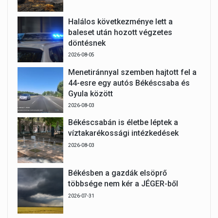
Halálos következménye lett a
baleset után hozott végzetes
döntésnek
2026-08-05
Menetiránnyal szemben hajtott fel a
44-esre egy autós Békéscsaba és
Gyula között
2026-08-03
Békéscsabán is életbe léptek a
víztakarékossági intézkedések
2026-08-03
Békésben a gazdák elsöprő
többsége nem kér a JÉGER-ből
2026-07-31