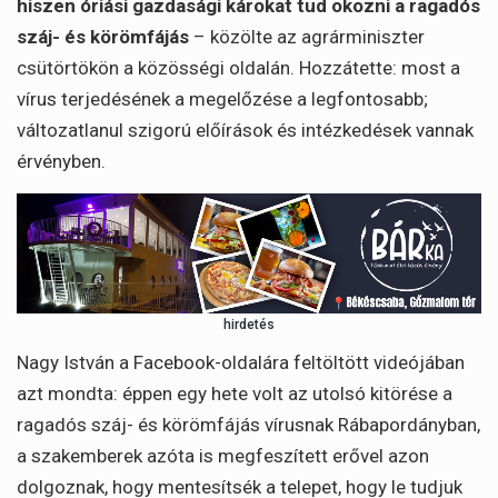
hiszen óriási gazdasági károkat tud okozni a ragadós
száj- és körömfájás
– közölte az agrárminiszter
csütörtökön a közösségi oldalán. Hozzátette: most a
vírus terjedésének a megelőzése a legfontosabb;
változatlanul szigorú előírások és intézkedések vannak
érvényben.
hirdetés
Nagy István a Facebook-oldalára feltöltött videójában
azt mondta: éppen egy hete volt az utolsó kitörése a
ragadós száj- és körömfájás vírusnak Rábapordányban,
a szakemberek azóta is megfeszített erővel azon
dolgoznak, hogy mentesítsék a telepet, hogy le tudjuk