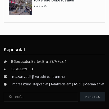
története Békéscsabán
2026-07-22
Kapcsolat
Békéscsaba, Bartók B. u. 23/A Fsz. 1.
06703329113
mazan.zsolt@koroshircentrum.hu
Impresszum
|
Kapcsolat
|
Adatvédelem
|
ÁSZF
|
Médiaajánlat