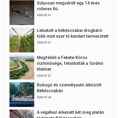
Súlyosan megsérült egy 14 éves
rolleres fiú
2026-07-31
Lebukott a békéscsabai drogbáró:
több mint ezer tő kendert termesztett
2026-07-31
Megfelelő a Fekete-Körös
vízminősége, feloldották a fürdési
tilalmat
2026-07-27
Robogó és személyautó ütközött
Békéscsabán
2026-07-24
A végéhez érkezett két öreg platán