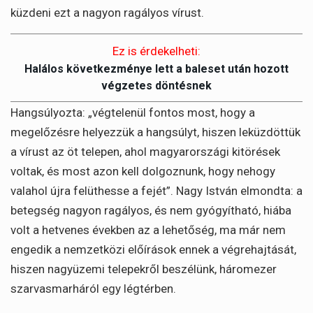
küzdeni ezt a nagyon ragályos vírust.
Ez is érdekelheti:
Halálos következménye lett a baleset után hozott
végzetes döntésnek
Hangsúlyozta: „végtelenül fontos most, hogy a
megelőzésre helyezzük a hangsúlyt, hiszen leküzdöttük
a vírust az öt telepen, ahol magyarországi kitörések
voltak, és most azon kell dolgoznunk, hogy nehogy
valahol újra felüthesse a fejét”. Nagy István elmondta: a
betegség nagyon ragályos, és nem gyógyítható, hiába
volt a hetvenes években az a lehetőség, ma már nem
engedik a nemzetközi előírások ennek a végrehajtását,
hiszen nagyüzemi telepekről beszélünk, háromezer
szarvasmarháról egy légtérben.