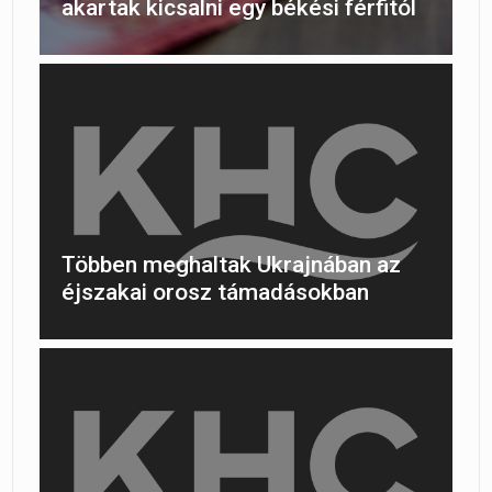
akartak kicsalni egy békési férfitól
Többen meghaltak Ukrajnában az
éjszakai orosz támadásokban