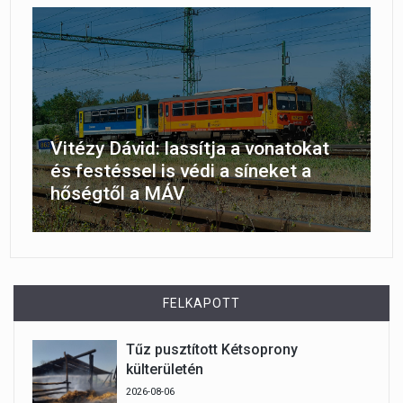
Vitézy Dávid: lassítja a vonatokat
és festéssel is védi a síneket a
hőségtől a MÁV
FELKAPOTT
Tűz pusztított Kétsoprony
külterületén
2026-08-06