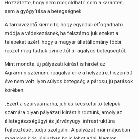
Hozzátette, hogy nem megoldható sem a karantén,
sem a gyógyítása a betegségnek.
A tárcavezető kiemelte, hogy egyedüli elfogadható
módja a védekezésnek, ha felszámoljuk ezeket a
telepeket azért, hogy a magyar állatállomány többi
részét meg tudjuk óvni ettől a ragályos betegségtől.
Mint mondta, új pályázati kiírást is hirdet az
Agrárminisztérium, reagálva erre a helyzetre, hiszen 50
éve nem volt ilyen súlyos betegség a párosujjú patások
körében.
„Ezért a szarvasmarha, juh és kecsketartó telepek
számára olyan pályázati kiírást hirdetünk, amely az
állategészségügyi és járványügyi infrastruktúra
fejlesztését tudja szolgálni. A pályázat már májusban
megjelenik és júniusban be is lehet adni. Nagyon