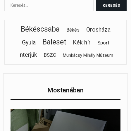
Békéscsaba
Orosháza
Békés
Baleset
Gyula
Kék hír
Sport
Interjúk
BSZC
Munkácsy Mihály Múzeum
Mostanában