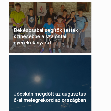
Békéscsabai segítők tették
színesebbé a szalontai
gyerekek nyarát
Jócskán megdőlt az augusztus
6-ai melegrekord az országban