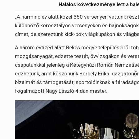
Halálos következménye lett a bal
„A harminc év alatt közel 350 versenyen vettünk rész
különböző korosztályos versenyeken és bajnokságoko
címet, de szereztünk kick-box világkupákon és világ
A három évtized alatt Békés megye településeiről töb
mozgásanyagát, edzette testét, övvizsgákon és versen
csapatunkkal jelenleg a Kétegyházi Román Nemzetisé
edzhetünk, amit köszönünk Borbély Erika igazgatónő
bizalmát és támogatását, sportolóinknak a fáradságo
fogalmazott Nagy László 4.dan mester.