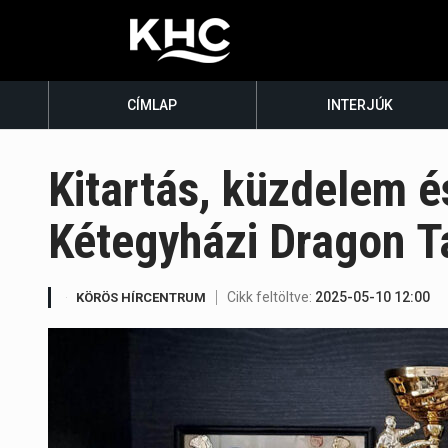
CÍMLAP
INTERJÚK
Kitartás, küzdelem é
Kétegyházi Dragon 
Cikk feltöltve:
2025-05-10 12:00
KÖRÖS HÍRCENTRUM