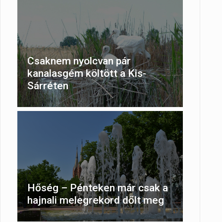
Csaknem nyolcvan pár
kanalasgém költött a Kis-
Sárréten
Hőség – Pénteken már csak a
hajnali melegrekord dőlt meg