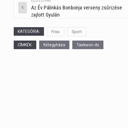
ELŐZŐ HÍR
Az Év Pálinkás Bonbonja verseny zsűrizése
Post
zajlott Gyulán
navigation
KATEGÓRIA:
Friss
Sport
CÍMKÉK:
Kétegyháza
Taekwon-do