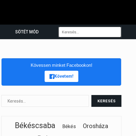
SÖTÉT MÓD
Kövessen minket Facebookon!
Követem!
Békéscsaba
Orosháza
Békés