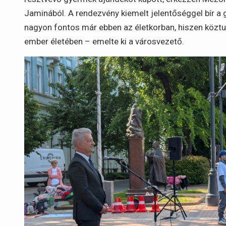
Jaminából. A rendezvény kiemelt jelentőséggel bír a
nagyon fontos már ebben az életkorban, hiszen köztu
ember életében – emelte ki a városvezető.