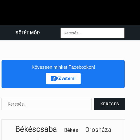
SÖTÉT MÓD
Kövessen minket Facebookon!
Követem!
Békéscsaba
Orosháza
Békés