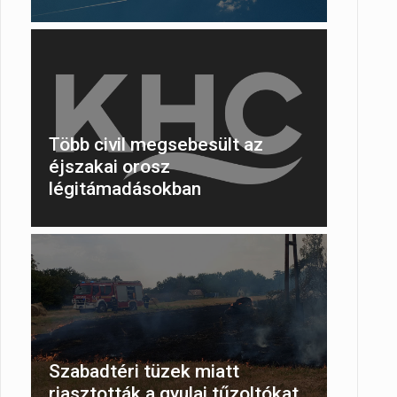
Több civil megsebesült az
éjszakai orosz
légitámadásokban
Szabadtéri tüzek miatt
riasztották a gyulai tűzoltókat