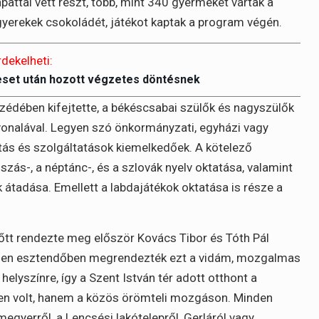
attal vett részt, több, mint 340 gyermeket vártak a
 gyerekek csokoládét, játékot kaptak a program végén.
rdekelheti:
eset után hozott végzetes döntésnek
zédében kifejtette, a békéscsabai szülők és nagyszülők
vonalával. Legyen szó önkormányzati, egyházi vagy
átás és szolgáltatások kiemelkedőek. A kötelező
zás-, a néptánc-, és a szlovák nyelv oktatása, valamint
 átadása. Emellett a labdajátékok oktatása is része a
őtt rendezte meg először Kovács Tibor és Tóth Pál
nden esztendőben megrendezték ezt a vidám, mozgalmas
lyszínre, így a Szent István tér adott otthont a
en volt, hanem a közös örömteli mozgáson. Minden
gyerről, a Lencsési lakótelepről, Gerláról vagy