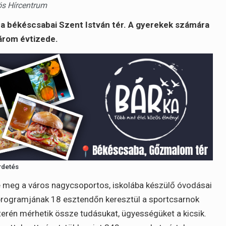
ös Hírcentrum
a békéscsabai Szent István tér. A gyerekek számára
árom évtizede.
rdetés
meg a város nagycsoportos, iskolába készülő óvodásai
rogramjának 18 esztendőn keresztül a sportcsarnok
terén mérhetik össze tudásukat, ügyességüket a kicsik.