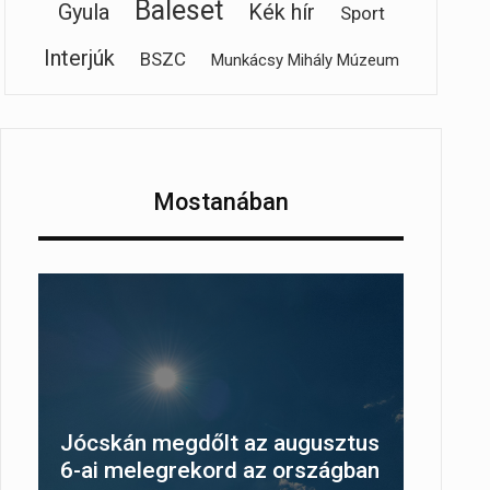
Baleset
Gyula
Kék hír
Sport
Interjúk
BSZC
Munkácsy Mihály Múzeum
Mostanában
Jócskán megdőlt az augusztus
6-ai melegrekord az országban