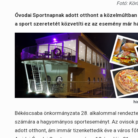
Fotó: Kör
Óvodai Sportnapnak adott otthont a közelmúltban 
a sport szeretetét közvetíti ez az esemény már h
hi
Békéscsaba önkormányzata 28. alkalommal rendezte 
számára a hagyományos sporteseményt. Az ovisok p
adott otthont, ám immár tizenkettedik éve a város fő