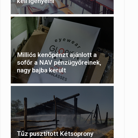
kell igényelni
Milliós kenőpénzt ajánlott a
sofőr a NAV pénzügyőreinek,
nagy bajba került
Tűz pusztított Kétsoprony