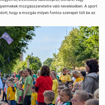
 gyermekek mozgásszeretetre való nevelésében. A sport
dott, hogy a mozgás milyen fontos szerepet tölt be az