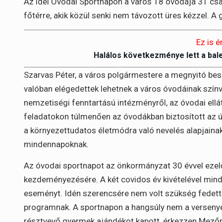
Az idei Óvodai Sportnapon a város 18 óvodája 31 csap
főtérre, akik közül senki nem távozott üres kézzel. A
Ez is é
Halálos következménye lett a bal
Szarvas Péter, a város polgármestere a megnyitó bes
valóban elégedettek lehetnek a város óvodáinak szín
nemzetiségi fenntartású intézményről, az óvodai ell
feladatokon túlmenően az óvodákban biztosított az ús
a környezettudatos életmódra való nevelés alapjainak
mindennapoknak.
Az óvodai sportnapot az önkormányzat 30 évvel ezel
kezdeményezésére. A két covidos év kivételével mi
eseményt. Idén szerencsére nem volt szükség fedett he
programnak. A sportnapon a hangsúly nem a verseny
résztvevő gyermek ajándékot kapott, érkezzen Mezőme