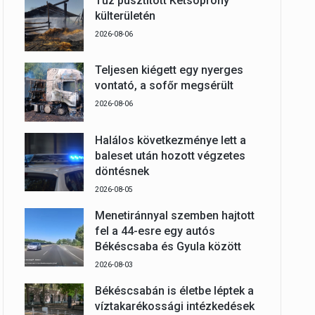
Tűz pusztított Kétsoprony
külterületén
2026-08-06
Teljesen kiégett egy nyerges
vontató, a sofőr megsérült
2026-08-06
Halálos következménye lett a
baleset után hozott végzetes
döntésnek
2026-08-05
Menetiránnyal szemben hajtott
fel a 44-esre egy autós
Békéscsaba és Gyula között
2026-08-03
Békéscsabán is életbe léptek a
víztakarékossági intézkedések