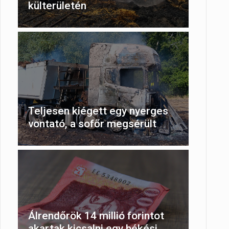
külterületén
Teljesen kiégett egy nyerges
vontató, a sofőr megsérült
Álrendőrök 14 millió forintot
akartak kicsalni egy békési