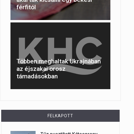
férfitól
Többen meghaltak Ukrajnában
az éjszakai orosz
támadásokban
FELKAPOTT