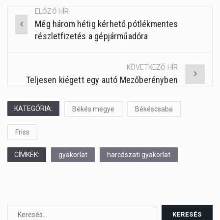
ELŐZŐ HÍR
Még három hétig kérhető pótlékmentes
Post
részletfizetés a gépjárműadóra
navigation
KÖVETKEZŐ HÍR
Teljesen kiégett egy autó Mezőberényben
KATEGÓRIA:
Békés megye
Békéscsaba
Friss
CÍMKÉK:
gyakorlat
harcászati gyakorlat