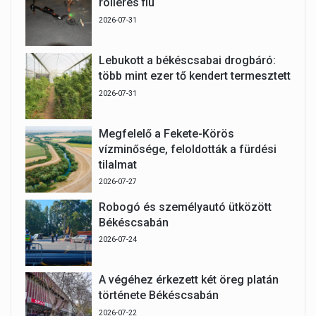
rolleres fiú
2026-07-31
Lebukott a békéscsabai drogbáró:
több mint ezer tő kendert termesztett
2026-07-31
Megfelelő a Fekete-Körös
vízminősége, feloldották a fürdési
tilalmat
2026-07-27
Robogó és személyautó ütközött
Békéscsabán
2026-07-24
A végéhez érkezett két öreg platán
története Békéscsabán
2026-07-22