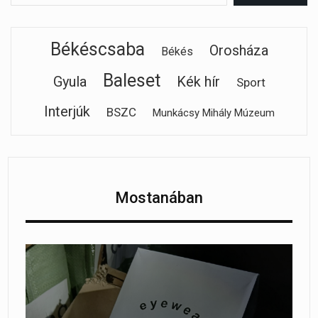
Békéscsaba
Orosháza
Békés
Baleset
Gyula
Kék hír
Sport
Interjúk
BSZC
Munkácsy Mihály Múzeum
Mostanában