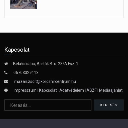
Kapcsolat
Békéscsaba, Bartók B. u. 23/A Fsz. 1.
06703329113
mazan.zsolt@koroshircentrum.hu
Impresszum
|
Kapcsolat
|
Adatvédelem
|
ÁSZF
|
Médiaajánlat