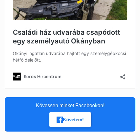
Kövessen minket Facebookon!
Követem!