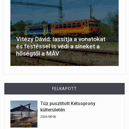
Vitézy Dávid: lassítja a vonatokat
és festéssel is védi a síneket a
hőségtől a MÁV
FELKAPOTT
Tűz pusztított Kétsoprony
külterületén
2026-08-06