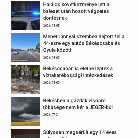
Halálos következménye lett a
baleset után hozott végzetes
döntésnek
2026-08-05
Menetiránnyal szemben hajtott fel a
44-esre egy autós Békéscsaba és
Gyula között
2026-08-03
Békéscsabán is életbe léptek a
víztakarékossági intézkedések
2026-08-03
Békésben a gazdák elsöprő
többsége nem kér a JÉGER-ből
2026-07-31
Súlyosan megsérült egy 14 éves