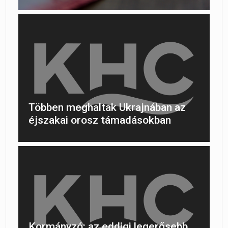
Többen meghaltak Ukrajnában az
éjszakai orosz támadásokban
Kormányzó: az eddigi legerősebb