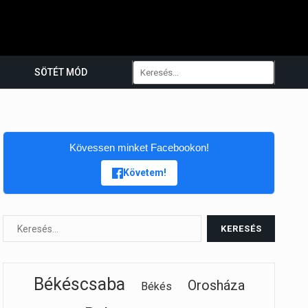
SÖTÉT MÓD
Kövessen minket Facebookon!
Követem!
Békéscsaba
Orosháza
Békés