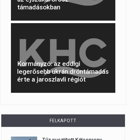
támadásokban
Kormányzó: az eddigi
legerősebb ukrán dróntámadás
érte a jaroszlavli régiót
FELKAPOTT
Tűz pusztított Kétsoprony