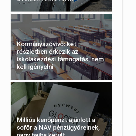
Kormányszóvivő: két
részletben érkezik az
iskolakezdési támogatás, nem
kell igényelni
Milliós kenőpénzt ajánlott a
sofőr a NAV pénzügyőreinek,
nagy bajba került