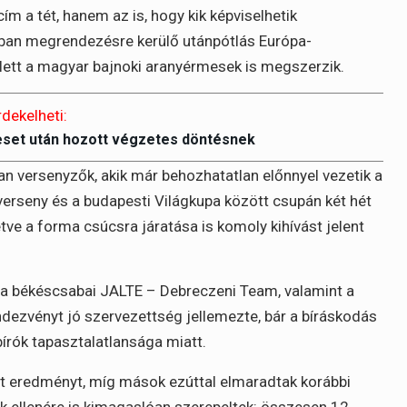
m a tét, hanem az is, hogy kik képviselhetik
ban megrendezésre kerülő utánpótlás Európa-
llett a magyar bajnoki aranyérmesek is megszerzik.
rdekelheti:
eset után hozott végzetes döntésnek
n versenyzők, akik már behozhatatlan előnnyel vezetik a
 verseny és a budapesti Világkupa között csupán két hét
lletve a forma csúcsra járatása is komoly kihívást jelent
a békéscsabai JALTE – Debreczeni Team, valamint a
ndezvényt jó szervezettség jellemezte, bár a bíráskodás
bírók tapasztalatlansága miatt.
rt eredményt, míg mások ezúttal elmaradtak korábbi
ók ellenére is kimagaslóan szerepeltek: összesen 12