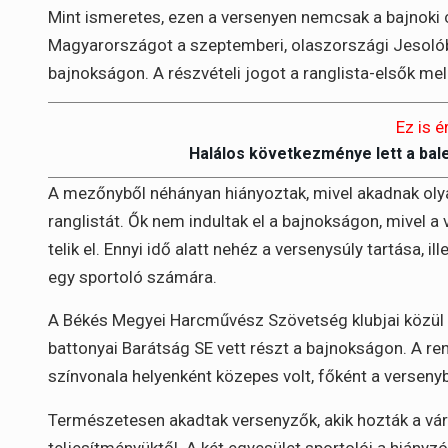
Mint ismeretes, ezen a versenyen nemcsak a bajnoki cí
Magyarországot a szeptemberi, olaszországi Jesoló
bajnokságon. A részvételi jogot a ranglista-elsők me
Ez is é
Halálos következménye lett a bal
A mezőnyből néhányan hiányoztak, mivel akadnak olya
ranglistát. Ők nem indultak el a bajnokságon, mivel a
telik el. Ennyi idő alatt nehéz a versenysúly tartása, i
egy sportoló számára.
A Békés Megyei Harcművész Szövetség klubjai közül 
battonyai Barátság SE vett részt a bajnokságon. A re
színvonala helyenként közepes volt, főként a verseny
Természetesen akadtak versenyzők, akik hozták a vá
teljesítményüktől. A két egyesület sportolói a hiányz