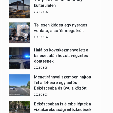
külterületén
2026-08-06
Teljesen kiégett egy nyerges
vontató, a sofőr megsérült
2026-08-06
Halálos következménye lett a
baleset után hozott végzetes
döntésnek
2026-08-05
Menetiránnyal szemben hajtott
fel a 44-esre egy autós
Békéscsaba és Gyula között
2026-08-03
Békéscsabán is életbe léptek a
víztakarékossági intézkedések