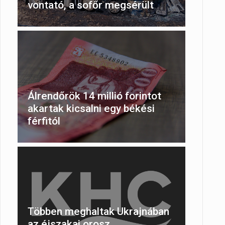
vontató, a sofőr megsérült
Álrendőrök 14 millió forintot
akartak kicsalni egy békési
férfitól
Többen meghaltak Ukrajnában
az éjszakai orosz