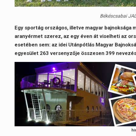
Békéscsabai JAL
Egy sportág országos, illetve magyar bajnoksága mi
aranyérmet szerez, az egy éven át viselheti az o
esetében sem: az idei Utánpótlás Magyar Bajnoks
egyesület 263 versenyzője összesen 399 nevezéss
hi