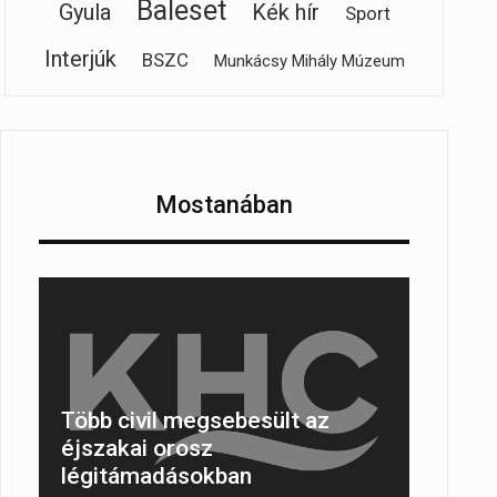
Baleset
Gyula
Kék hír
Sport
Interjúk
BSZC
Munkácsy Mihály Múzeum
Mostanában
Több civil megsebesült az
éjszakai orosz
légitámadásokban