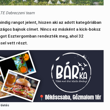
TE Debreczeni team
ndig rangot jelent, hiszen aki az adott kategóriában
rszágos bajnok címet. Nincs ez másként a kick-boksz
ágot Esztergomban rendezték meg, ahol 32
el vett részt.
rdetés