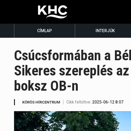
CÍMLAP
INTERJÚK
Csúcsformában a Bé
Sikeres szereplés az
boksz OB-n
Cikk feltöltve:
2025-06-12 8:07
KÖRÖS HÍRCENTRUM