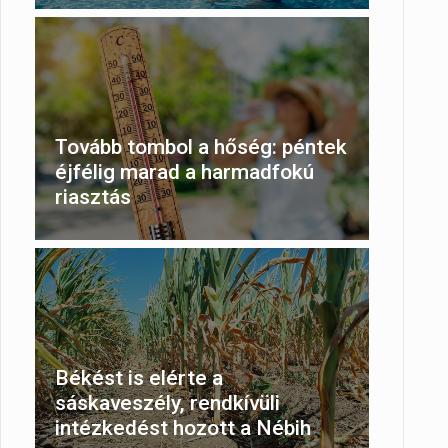
Tovább tombol a hőség: péntek
éjfélig marad a harmadfokú
riasztás
Békést is elérte a
sáskaveszély, rendkívüli
intézkedést hozott a Nébih