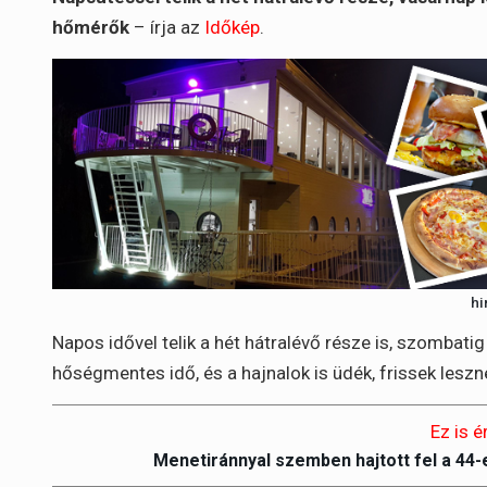
hőmérők
– írja az
Időkép
.
hi
Napos idővel telik a hét hátralévő része is, szomba
hőségmentes idő, és a hajnalok is üdék, frissek leszn
Ez is é
Menetiránnyal szemben hajtott fel a 44