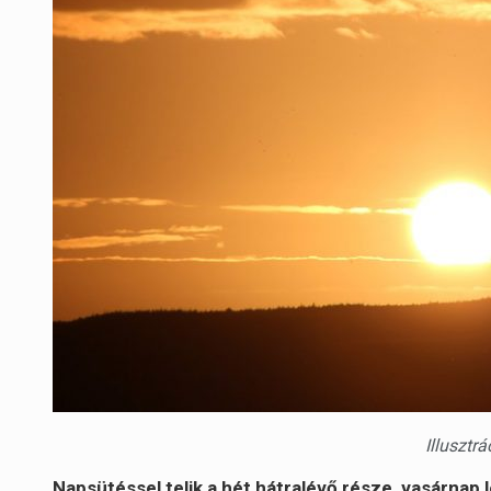
Illusztr
Napsütéssel telik a hét hátralévő része, vasárnap