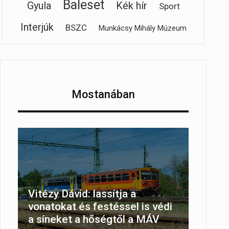
Baleset
Gyula
Kék hír
Sport
Interjúk
BSZC
Munkácsy Mihály Múzeum
Mostanában
Vitézy Dávid: lassítja a
vonatokat és festéssel is védi
a síneket a hőségtől a MÁV