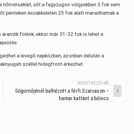
t a hőmérséklet, sőt a fagyzugos völgyekben 5 fok sem
őt pénteken északkeleten 25 fok alatt maradhatnak a
áramlik fölénk, ekkor már 31-32 fok is lehet a
apsütés.
egedhet a levegő napközben, azonban délután a
aknyugati széllel hidegfront érkezhet.
KÖVETKEZŐ HÍR
Sógornőjénél balhézott a férfi Szarvason –
hamar kattant a bilincs