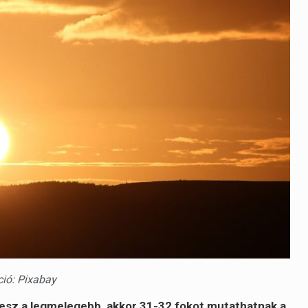
áció: Pixabay
 lesz a legmelegebb, akkor 31-32 fokot mutathatnak a