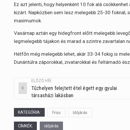
Ez azt jelenti, hogy helyenként 10 fok alá csökkenhe
kizárt. Napközben sem lesz melegebb 25-30 foknál, s
maximumok.
Vasárnap aztán egy hidegfront előtt melegebb levegő 
legmelegebb tájakon és marad a szintre zavartalan n
Hétfőn még melegebb lehet, akár 33-34 fokig is mel
Dunántúlra záporokkal, zivatarokkal és feltámadó ész
ELŐZŐ HÍR
Tűzhelyen felejtett étel égett egy gyulai
Post
társasházi lakásban
navigation
KATEGÓRIA:
Friss
Időjárás
CÍMKÉK:
időjárás