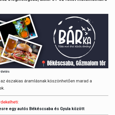
rdetés
tig az északias áramlásnak köszönhetően marad a
ek.
rdekelheti:
-esre egy autós Békéscsaba és Gyula között