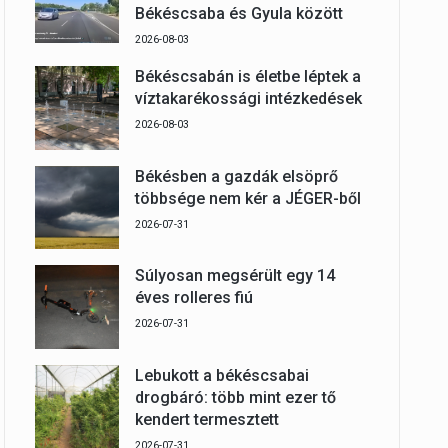
Békéscsaba és Gyula között
2026-08-03
Békéscsabán is életbe léptek a
víztakarékossági intézkedések
2026-08-03
Békésben a gazdák elsöprő
többsége nem kér a JÉGER-ből
2026-07-31
Súlyosan megsérült egy 14
éves rolleres fiú
2026-07-31
Lebukott a békéscsabai
drogbáró: több mint ezer tő
kendert termesztett
2026-07-31