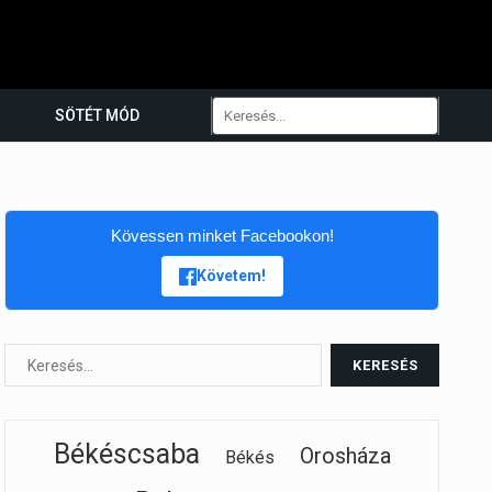
SÖTÉT MÓD
Kövessen minket Facebookon!
Követem!
Békéscsaba
Orosháza
Békés