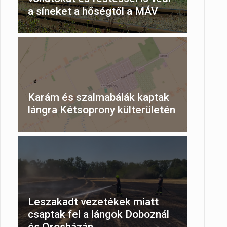
a síneket a hőségtől a MÁV
Karám és szalmabálák kaptak
lángra Kétsoprony külterületén
Leszakadt vezetékek miatt
csaptak fel a lángok Doboznál
és Orosházán