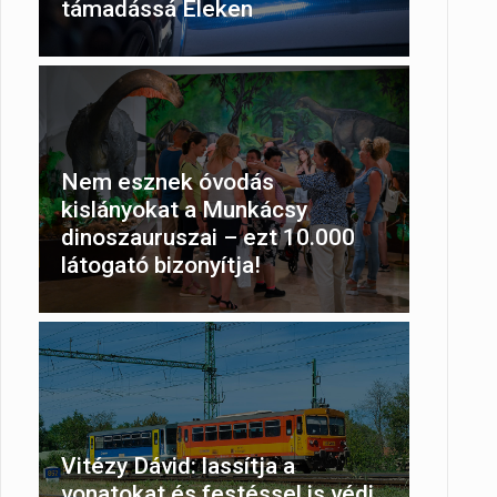
támadássá Eleken
Nem esznek óvodás
kislányokat a Munkácsy
dinoszauruszai – ezt 10.000
látogató bizonyítja!
Vitézy Dávid: lassítja a
vonatokat és festéssel is védi