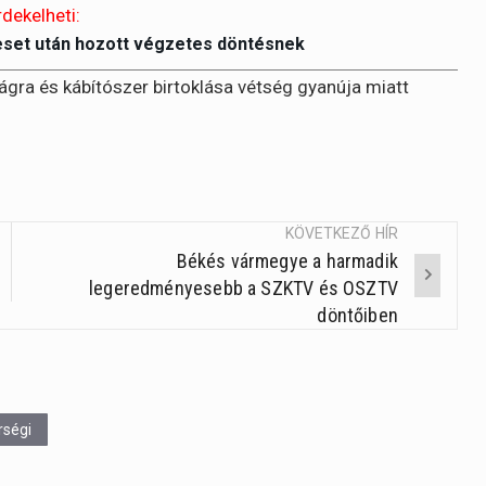
rdekelheti:
eset után hozott végzetes döntésnek
ágra és kábítószer birtoklása vétség gyanúja miatt
KÖVETKEZŐ HÍR
Békés vármegye a harmadik
legeredményesebb a SZKTV és OSZTV
döntőiben
rségi