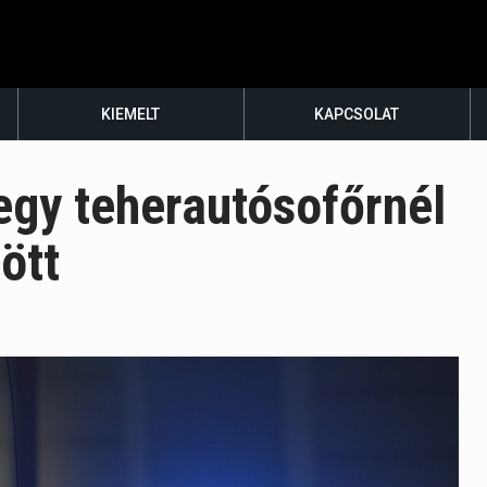
KIEMELT
KAPCSOLAT
 egy teherautósofőrnél
ött