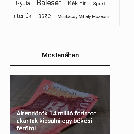
Baleset
Gyula
Kék hír
Sport
Interjúk
BSZC
Munkácsy Mihály Múzeum
Mostanában
Álrendőrök 14 millió forintot
akartak kicsalni egy békési
férfitól