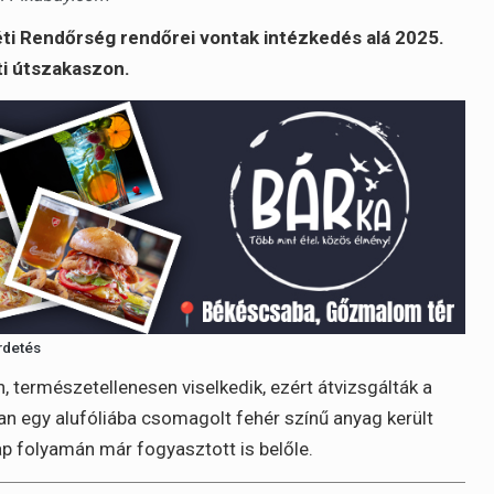
léti Rendőrség rendőrei vontak intézkedés alá 2025.
ti útszakaszon.
rdetés
, természetellenesen viselkedik, ezért átvizsgálták a
óban egy alufóliába csomagolt fehér színű anyag került
nap folyamán már fogyasztott is belőle.