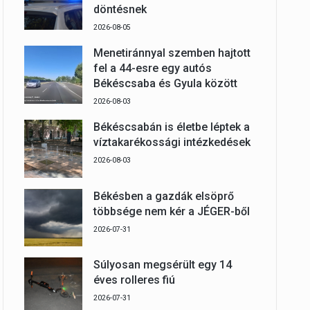
döntésnek
2026-08-05
Menetiránnyal szemben hajtott
fel a 44-esre egy autós
Békéscsaba és Gyula között
2026-08-03
Békéscsabán is életbe léptek a
víztakarékossági intézkedések
2026-08-03
Békésben a gazdák elsöprő
többsége nem kér a JÉGER-ből
2026-07-31
Súlyosan megsérült egy 14
éves rolleres fiú
2026-07-31