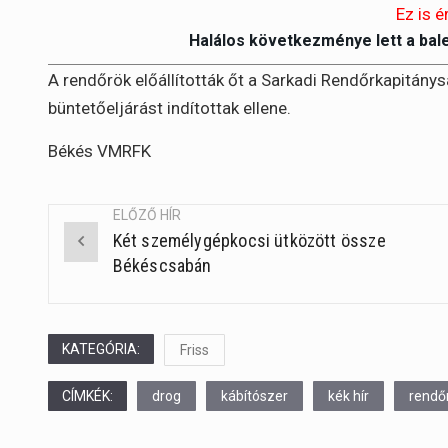
Ez is é
Halálos következménye lett a bal
A rendőrök előállították őt a Sarkadi Rendőrkapitánys
büntetőeljárást indítottak ellene.
Békés VMRFK
ELŐZŐ HÍR
Két személygépkocsi ütközött össze
Post
Békéscsabán
navigation
KATEGÓRIA:
Friss
CÍMKÉK:
drog
kábítószer
kék hír
rendő