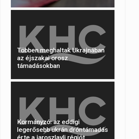
Többen meghaltak Ukrajnában
az éjszakai orosz
támadásokban
Kormányzó: az eddigi
legerősebb ukrán dróntámadás
érte a jaroszlavli régiót