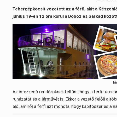
Tehergépkocsit vezetett az a férfi, akit a Készen
június 19-én 12 óra körül a Doboz és Sarkad közöt
hi
Az intézkedő rendőröknek feltűnt, hogy a férfi furcsán
ruházatát és a járművét is. Ekkor a vezető felőli ajt
elő, amiről a férfi azt mondta, hogy kábítószer és a 