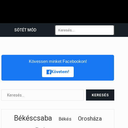
SÖTÉT MÓD
Kövessen minket Facebookon!
Követem!
Békéscsaba
Orosháza
Békés