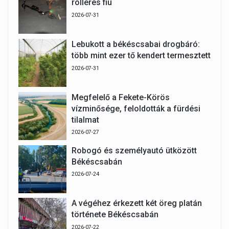
rolleres fiú
2026-07-31
Lebukott a békéscsabai drogbáró:
több mint ezer tő kendert termesztett
2026-07-31
Megfelelő a Fekete-Körös
vízminősége, feloldották a fürdési
tilalmat
2026-07-27
Robogó és személyautó ütközött
Békéscsabán
2026-07-24
A végéhez érkezett két öreg platán
története Békéscsabán
2026-07-22