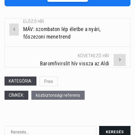
ELŐZŐ HÍR
MÁV: szombaton lép életbe a nyári,
Post
főszezoni menetrend
navigation
KÖVETKEZŐ HÍR
Baromfivirslit hív vissza az Aldi
KATEGÓRIA:
Friss
CÍMKÉK:
közbiztonsági referens