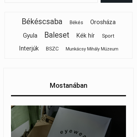
Békéscsaba
Orosháza
Békés
Baleset
Gyula
Kék hír
Sport
Interjúk
BSZC
Munkácsy Mihály Múzeum
Mostanában