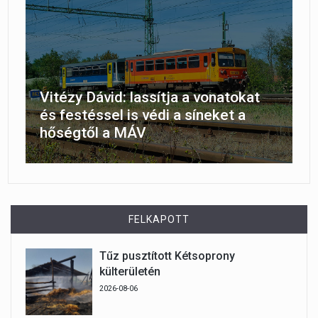
Vitézy Dávid: lassítja a vonatokat
és festéssel is védi a síneket a
hőségtől a MÁV
FELKAPOTT
Tűz pusztított Kétsoprony
külterületén
2026-08-06