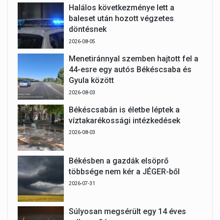
Halálos következménye lett a
baleset után hozott végzetes
döntésnek
2026-08-05
Menetiránnyal szemben hajtott fel a
44-esre egy autós Békéscsaba és
Gyula között
2026-08-03
Békéscsabán is életbe léptek a
víztakarékossági intézkedések
2026-08-03
Békésben a gazdák elsöprő
többsége nem kér a JÉGER-ből
2026-07-31
Súlyosan megsérült egy 14 éves