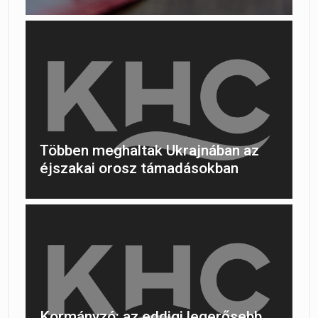
Többen meghaltak Ukrajnában az
éjszakai orosz támadásokban
Kormányzó: az eddigi legerősebb