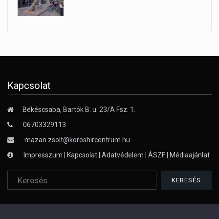
Kapcsolat
Békéscsaba, Bartók B. u. 23/A Fsz. 1.
06703329113
mazan.zsolt@koroshircentrum.hu
Impresszum
|
Kapcsolat
|
Adatvédelem
|
ÁSZF
|
Médiaajánlat