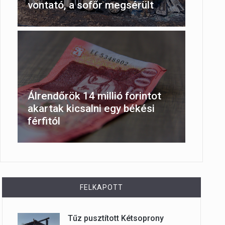
vontató, a sofőr megsérült
Álrendőrök 14 millió forintot
akartak kicsalni egy békési
férfitól
FELKAPOTT
Tűz pusztított Kétsoprony