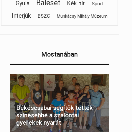
Baleset
Gyula
Kék hír
Sport
Interjúk
BSZC
Munkácsy Mihály Múzeum
Mostanában
Békéscsabai segítők tették
színesebbé a szalontai
gyerekek nyarát