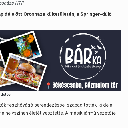
rosháza HTP
 délelőtt Orosháza külterületén, a Springer-dűlő
rdetés
tók feszítővágó berendezéssel szabadították, ki de a
 a helyszínen életét vesztette. A másik jármű vezetője