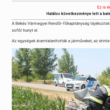
Ez is é
Halálos következménye lett a bal
A Békés Vármegyei Rendőr-főkapitányság tájékoztatása 
sofőr hunyt el.
Az egységek áramtalanították a járműveket, az érintet