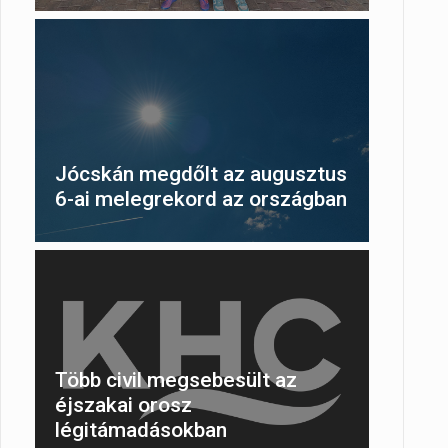
Jócskán megdőlt az augusztus
6-ai melegrekord az országban
Több civil megsebesült az
éjszakai orosz
légitámadásokban