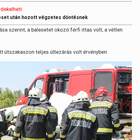
rdekelheti:
eset után hozott végzetes döntésnek
szerint, a balesetet okozó férfi ittas volt, a vétlen
t útszakaszon teljes útlezárás volt érvényben.