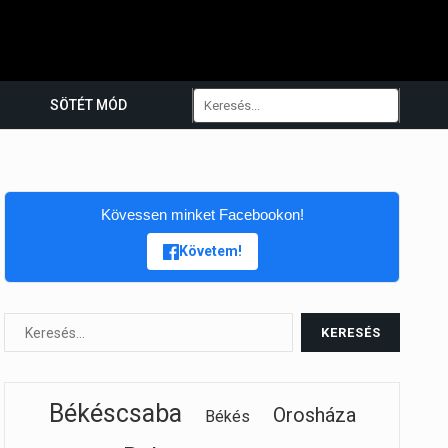
SÖTÉT MÓD
Kövessen minket Facebookon!
Követem!
Békéscsaba
Orosháza
Békés