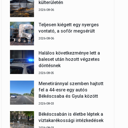
külterületén
2026-08-06
Teljesen kiégett egy nyerges
vontató, a sofőr megsérült
2026-08-06
Halálos következménye lett a
baleset után hozott végzetes
döntésnek
2026-08-05
Menetiránnyal szemben hajtott
fel a 44-esre egy autós
Békéscsaba és Gyula között
2026-08-03
Békéscsabán is életbe léptek a
víztakarékossági intézkedések
2026-08-03