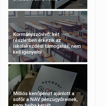
Kormányszóvivő: két
részletben érkezik az
iskolakezdési támogatás, nem
kell igényelni
Milliós kenőpénzt ajánlott a
sofőr a NAV pénzügyőreinek,
nagy bajba került