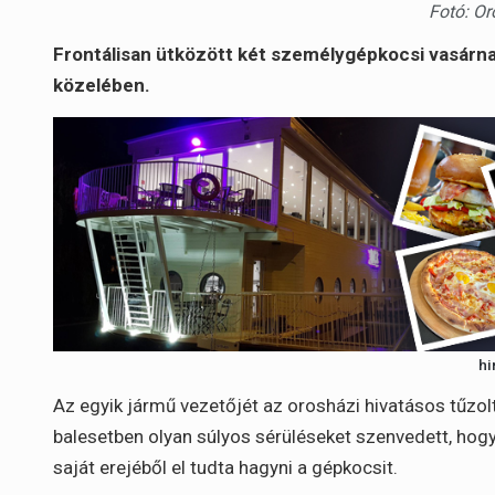
Fotó: O
Frontálisan ütközött két személygépkocsi vasárnap
közelében.
hi
Az egyik jármű vezetőjét az orosházi hivatásos tűzol
balesetben olyan súlyos sérüléseket szenvedett, hogy
saját erejéből el tudta hagyni a gépkocsit.