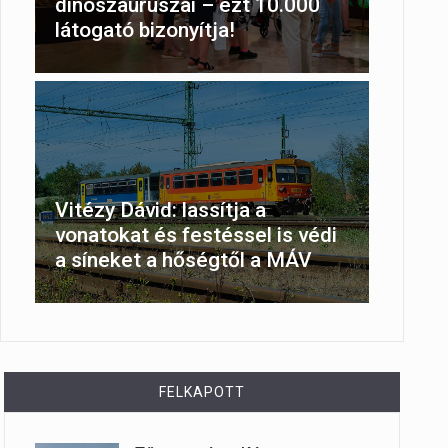
dinoszauruszai – ezt 10.000
látogató bizonyítja!
Vitézy Dávid: lassítja a
vonatokat és festéssel is védi
a síneket a hőségtől a MÁV
FELKAPOTT