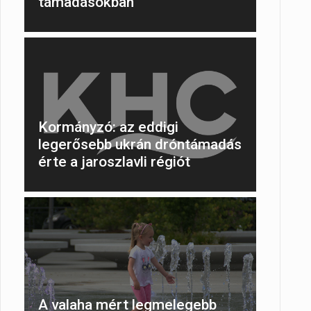
támadásokban
Kormányzó: az eddigi
legerősebb ukrán dróntámadás
érte a jaroszlavli régiót
A valaha mért legmelegebb