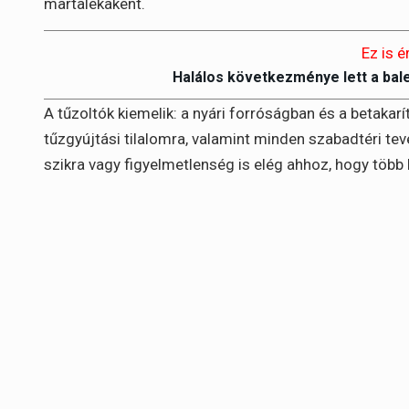
martalékaként.
Ez is é
Halálos következménye lett a bal
A tűzoltók kiemelik: a nyári forróságban és a betakar
tűzgyújtási tilalomra, valamint minden szabadtéri te
szikra vagy figyelmetlenség is elég ahhoz, hogy több 