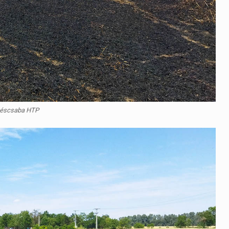
késcsaba HTP