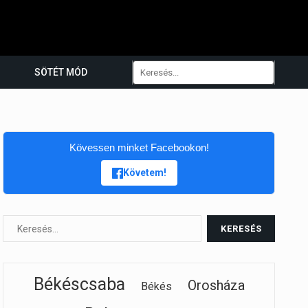
SÖTÉT MÓD
Kövessen minket Facebookon!
Követem!
Békéscsaba
Orosháza
Békés