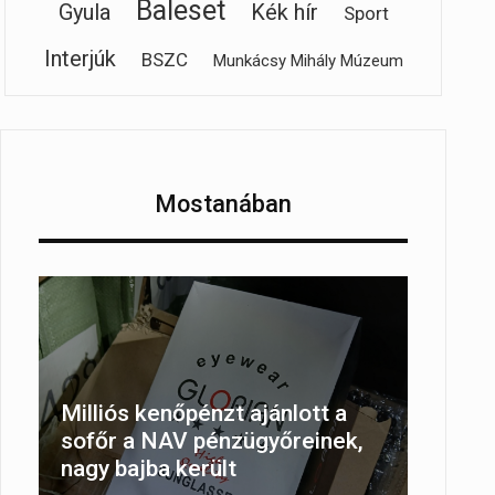
Baleset
Gyula
Kék hír
Sport
Interjúk
BSZC
Munkácsy Mihály Múzeum
Mostanában
Milliós kenőpénzt ajánlott a
sofőr a NAV pénzügyőreinek,
nagy bajba került