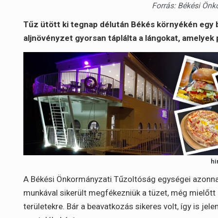
Forrás: Békési Önk
Tűz ütött ki tegnap délután Békés környékén egy b
aljnövényzet gyorsan táplálta a lángokat, amelyek p
hi
A Békési Önkormányzati Tűzoltóság egységei azonnal 
munkával sikerült megfékezniük a tüzet, még mielőt
területekre. Bár a beavatkozás sikeres volt, így is j