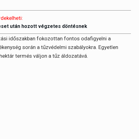
rdekelheti:
eset után hozott végzetes döntésnek
ítási időszakban fokozottan fontos odafigyelni a
vékenység során a tűzvédelmi szabályokra. Egyetlen
hektár termés váljon a tűz áldozatává.