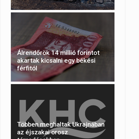
Álrendőrök 14 millió forintot
akartak kicsalni egy békési
férfitól
Többen meghaltak Ukrajnában
az éjszakai orosz