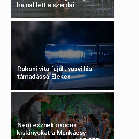
hajnal lett a szerdai
Rokoni vita fajult vasvillás
támadássá Eleken
Nem esznek óvodás
kislányokat a Munkácsy