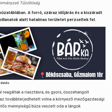
ormányzati Tűzoltóság
úzatáblában. A forró, száraz időjárás és a kiszáradt
illanatok alatt hatalmas területet perzseltek fel.
rdetés
reagáltak a riasztásra, és gyors, összehangolt
t az továbbterjedhetett volna a környező mezőgazdasági
elentős mennyiségű búza veszett oda a lángok