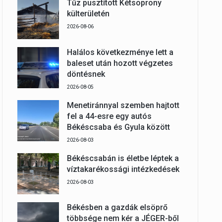
Tűz pusztított Kétsoprony
külterületén
2026-08-06
Halálos következménye lett a
baleset után hozott végzetes
döntésnek
2026-08-05
Menetiránnyal szemben hajtott
fel a 44-esre egy autós
Békéscsaba és Gyula között
2026-08-03
Békéscsabán is életbe léptek a
víztakarékossági intézkedések
2026-08-03
Békésben a gazdák elsöprő
többsége nem kér a JÉGER-ből