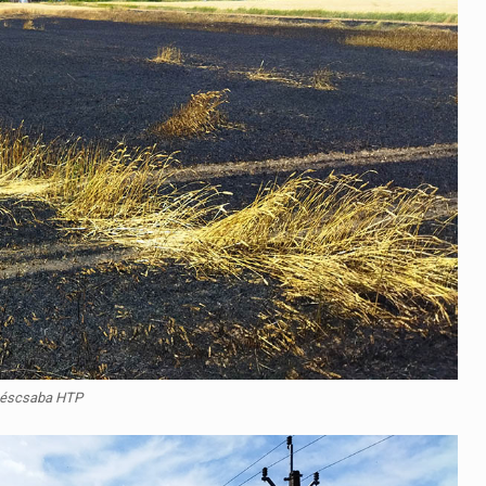
késcsaba HTP