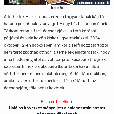
hirdetés
A terheltek – akik rendszeresen fogyasztanak kábító
hatású pszichoaktív anyagot – egy háztartásban élnek
Tótkomlóson a férfi édesanyjával, a férfi korábbi
párjával és vele közös kiskorú gyermekükkel. 2024.
október 12-én napközben, amikor a férfi hozzátartozói
nem tartózkodtak otthon, a terheltek elhatározták, hogy
a férfi édesanyjától és volt párjától készpénzt fognak
szerezni. Ennek érdekében átkutatták a házat, de a
sértetek pénzét nem találták meg. A délutáni órákban,
amikor a sértettek hazaértek, a férfi rátámadt az
édesanyjára, tőle pénzt követelt.
Ez is érdekelheti:
Halálos következménye lett a baleset után hozott