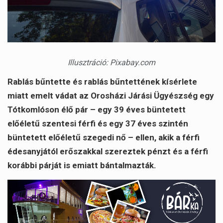
Illusztráció: Pixabay.com
Rablás bűntette és rablás bűntettének kísérlete
miatt emelt vádat az Orosházi Járási Ügyészség egy
Tótkomlóson élő pár – egy 39 éves büntetett
előéletű szentesi férfi és egy 37 éves szintén
büntetett előéletű szegedi nő – ellen, akik a férfi
édesanyjától erőszakkal szereztek pénzt és a férfi
korábbi párját is emiatt bántalmazták.