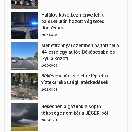
Halálos következménye lett a
baleset után hozott végzetes
döntésnek
2026-08-05
Menetiránnyal szemben hajtott fel a
44-esre egy autós Békéscsaba és
Gyula között
2026-08-03
Békéscsabán is életbe léptek a
víztakarékossági intézkedések
2026-08-03
Békésben a gazdák elsöprő
többsége nem kér a JÉGER-ből
2026-07-31