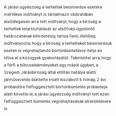
A járási ügyészség a terheltek beismerése esetére
mértékes indítványt is tartalmazó vádiratában
elsődlegesen arra tett indítványt, hogy a bíróság a
terheltek letartóztatását az elsőfokú ügydöntő
határozatának kihirdetésig tartsa fenn, illetőleg
indítványozta, hogy a bíróság a terhelteket beismerésük
esetén is végrehajtandó börtönbüntetésre ítélje és
tiltsa el a közügyek gyakorlásától. Tekintettel arra, hogy
a férfi a bűncselekményeket egy másik ügyben, a
Szegedi Járásbíróság által eltiltás hatálya alatti
járművezetés bűntette miatt kiszabott 6 hónap, 2 évi
próbaidőre felfüggesztett börtönbüntetés próbaideje
alatt követte el, a járási ügyészség indítványt tett ezen
felfüggesztett büntetés végrehajtásának elrendelésére
is.