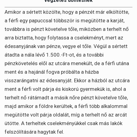
végzetes döntésnek
Amikor a sértett közölte, hogy a pénzét már elköltötte,
a férfi egy papuccsal többször is megütötte a karját,
továbbra is pénzt követelve tőle, miközben a terhelt nő
arra biztatta, hogy folytassa a cselekményt, mert az
édesanyjának van pénze, vegye el tőle. Végül a sértett
átadta a nála lévő 1.500.-Ft-ot, és a további
pénzkövetelés elől az utcára menekült, de a férfi utána
ment és a hajánál fogva próbálta a házba
visszarángatni az édesanyját. Ekkor a házból az utcára
ment a férfi volt párja és kiskorú gyermekük is, ahol a
terhelt nő rátámadt a másik nőre pénzt követelve tőle,
majd amikor a földre kerültek, a férfi több alkalommal
megütötte volt párja oldalát, míg a terhelt nő az arcát
ütötte. A terheltek cselekményükkel csak más lakók
felszólítására hagytak fel.