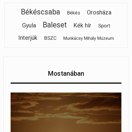
Békéscsaba
Orosháza
Békés
Baleset
Gyula
Kék hír
Sport
Interjúk
BSZC
Munkácsy Mihály Múzeum
Mostanában