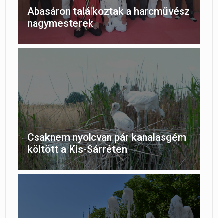
Abasáron találkoztak a harcművész
nagymesterek
Csaknem nyolcvan pár kanalasgém
költött a Kis-Sárréten