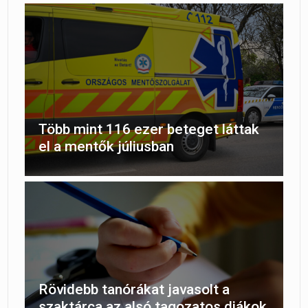
Több mint 116 ezer beteget láttak
el a mentők júliusban
Rövidebb tanórákat javasolt a
szaktárca az alsó tagozatos diákok