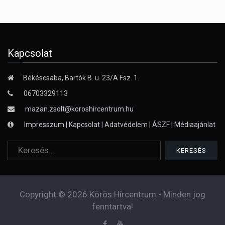
Kapcsolat
Békéscsaba, Bartók B. u. 23/A Fsz. 1.
06703329113
mazan.zsolt@koroshircentrum.hu
Impresszum
|
Kapcsolat
|
Adatvédelem
|
ÁSZF
|
Médiaajánlat
Copyright © 2026 Körös Hírcentrum - Minden jog
fenntartva!