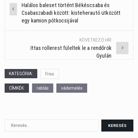
Halálos baleset történt Békéscsaba és
Post
Csabaszabadi között: kisteherautó ütközött
navigation
egy kamion pótkocsijával
KÖVETKEZŐ HÍR
Ittas rollerest füleltek le a rendőrök
Gyulán
KATEGÓRIA:
Friss
CÍMKÉK:
rablás
vádemelés