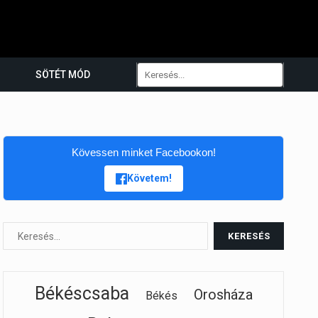
SÖTÉT MÓD
Kövessen minket Facebookon!
Követem!
Békéscsaba
Orosháza
Békés