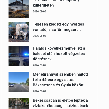
külterületén
2026-08-06
Teljesen kiégett egy nyerges
vontató, a sofőr megsérült
2026-08-06
Halálos következménye lett a
baleset után hozott végzetes
döntésnek
2026-08-05
Menetiránnyal szemben hajtott
fel a 44-esre egy autós
Békéscsaba és Gyula között
2026-08-03
Békéscsabán is életbe léptek a
víztakarékossági intézkedések