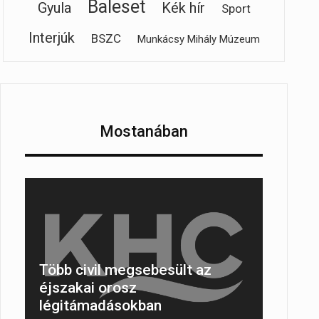
Baleset
Gyula
Kék hír
Sport
Interjúk
BSZC
Munkácsy Mihály Múzeum
Mostanában
Több civil megsebesült az
éjszakai orosz
légitámadásokban