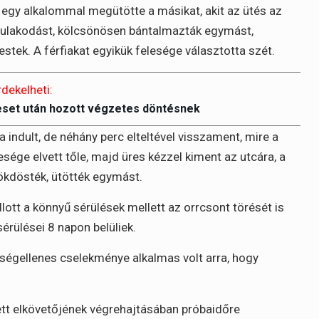
l egy alkalommal megütötte a másikat, akit az ütés az
k a dulakodást, kölcsönösen bántalmazták egymást,
stek. A férfiakat egyikük felesége választotta szét.
rdekelheti:
eset után hozott végzetes döntésnek
 indult, de néhány perc elteltével visszament, mire a
sége elvett tőle, majd üres kézzel kiment az utcára, a
ökdösték, ütötték egymást.
tt a könnyű sérülések mellett az orrcsont törését is
érülései 8 napon belüliek.
össégellenes cselekménye alkalmas volt arra, hogy
ett elkövetőjének végrehajtásában próbaidőre