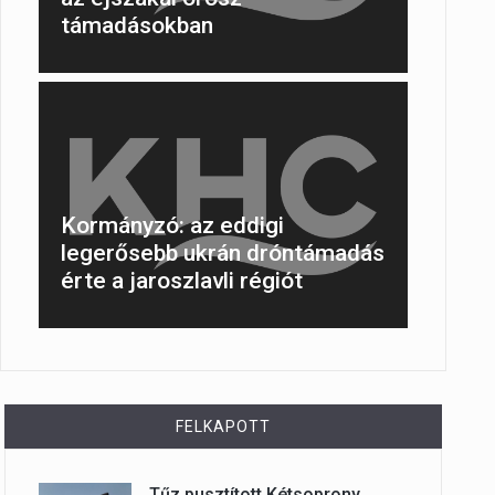
támadásokban
Kormányzó: az eddigi
legerősebb ukrán dróntámadás
érte a jaroszlavli régiót
FELKAPOTT
Tűz pusztított Kétsoprony