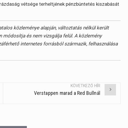
rázdaság vétsége terheltjének pénzbüntetés kiszabását
alos közleménye alapján, változtatás nélkül került
 módosítja és nem vizsgálja felül. A közlemény
záférhető internetes forrásból származik, felhasználása
KÖVETKEZŐ HÍR
Verstappen marad a Red Bullnál