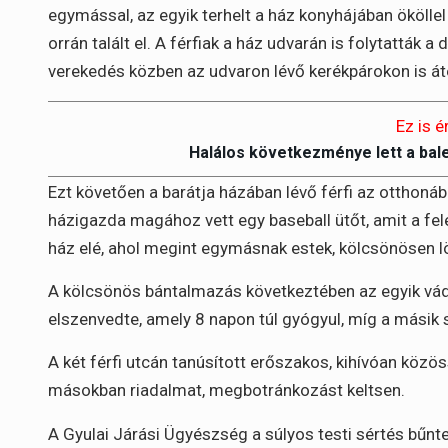
egymással, az egyik terhelt a ház konyhájában ökölle
orrán talált el. A férfiak a ház udvarán is folytattá
verekedés közben az udvaron lévő kerékpárokon is áte
Ez is é
Halálos következménye lett a bal
Ezt követően a barátja házában lévő férfi az otthonába
házigazda magához vett egy baseball ütőt, amit a fele
ház elé, ahol megint egymásnak estek, kölcsönösen l
A kölcsönös bántalmazás következtében az egyik vádlo
elszenvedte, amely 8 napon túl gyógyul, míg a másik s
A két férfi utcán tanúsított erőszakos, kihívóan köz
másokban riadalmat, megbotránkozást keltsen.
A Gyulai Járási Ügyészség a súlyos testi sértés bűnt