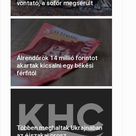
vontató, a sofőr megsérült
Álrendőrök 14 millió forintot
akartak kicsalni egy békési
férfitól
Többen meghaltak Ukrajnában
az éjszakai orosz