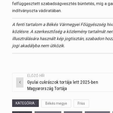
felfüggesztett szabadságvesztés büntetés, míg a ga
indítványozta vádiratában.
A fenti tartalom a Békés Vármegyei Főügyészség hivat
közlésre. A szerkesztőség a közlemény tartalmát nem
illusztrálására használt kép jogtisztán, szabadon hoz
jogi akadályba nem ütközik.
ELŐZŐ HÍR
Gyulai cukrászok tortája lett 2025-ben
Post
Magyarország Tortája
navigation
KATEGÓRIA:
Békés megye
Friss