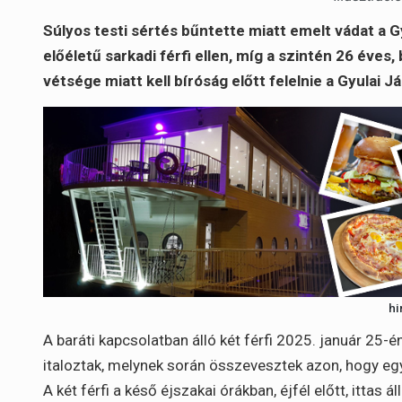
Súlyos testi sértés bűntette miatt emelt vádat a 
előéletű sarkadi férfi ellen, míg a szintén 26 éves
vétsége miatt kell bíróság előtt felelnie a Gyulai 
hi
A baráti kapcsolatban álló két férfi 2025. január 25-
italoztak, melynek során összevesztek azon, hogy egy
A két férfi a késő éjszakai órákban, éjfél előtt, itta