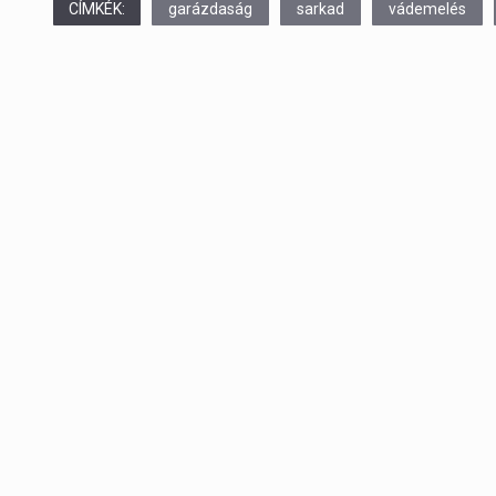
CÍMKÉK:
garázdaság
sarkad
vádemelés