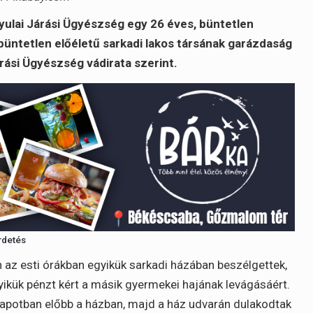
Gyulai Járási Ügyészség egy 26 éves, büntetlen
, büntetlen előéletű sarkadi lakos társának garázdaság
Járási Ügyészség vádirata szerint.
rdetés
én az esti órákban egyikük sarkadi házában beszélgettek,
ikük pénzt kért a másik gyermekei hajának levágásáért.
s állapotban előbb a házban, majd a ház udvarán dulakodtak