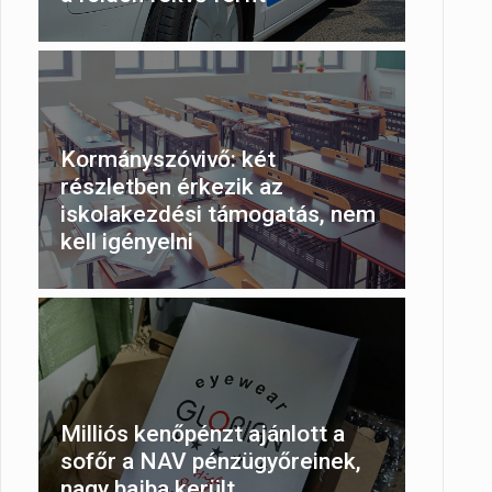
Kormányszóvivő: két
részletben érkezik az
iskolakezdési támogatás, nem
kell igényelni
Milliós kenőpénzt ajánlott a
sofőr a NAV pénzügyőreinek,
nagy bajba került