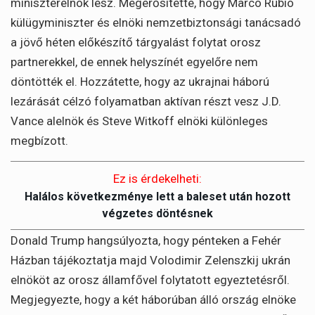
miniszterelnök lesz. Megerősítette, hogy Marco Rubio
külügyminiszter és elnöki nemzetbiztonsági tanácsadó
a jövő héten előkészítő tárgyalást folytat orosz
partnerekkel, de ennek helyszínét egyelőre nem
döntötték el. Hozzátette, hogy az ukrajnai háború
lezárását célzó folyamatban aktívan részt vesz J.D.
Vance alelnök és Steve Witkoff elnöki különleges
megbízott.
Ez is érdekelheti:
Halálos következménye lett a baleset után hozott
végzetes döntésnek
Donald Trump hangsúlyozta, hogy pénteken a Fehér
Házban tájékoztatja majd Volodimir Zelenszkij ukrán
elnököt az orosz államfővel folytatott egyeztetésről.
Megjegyezte, hogy a két háborúban álló ország elnöke