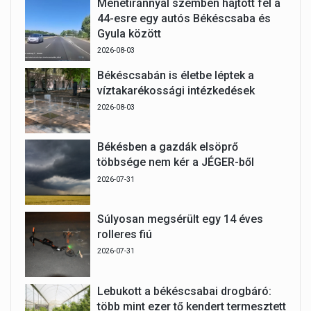
Menetiránnyal szemben hajtott fel a
44-esre egy autós Békéscsaba és
Gyula között
2026-08-03
Békéscsabán is életbe léptek a
víztakarékossági intézkedések
2026-08-03
Békésben a gazdák elsöprő
többsége nem kér a JÉGER-ből
2026-07-31
Súlyosan megsérült egy 14 éves
rolleres fiú
2026-07-31
Lebukott a békéscsabai drogbáró:
több mint ezer tő kendert termesztett