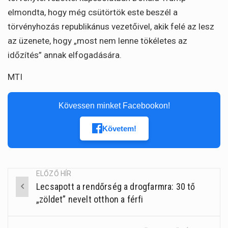
elmondta, hogy még csütörtök este beszél a
törvényhozás republikánus vezetőivel, akik felé az lesz
az üzenete, hogy „most nem lenne tökéletes az
időzítés” annak elfogadására.
MTI
Kövessen minket Facebookon!
Követem!
ELŐZŐ HÍR
Lecsapott a rendőrség a drogfarmra: 30 tő
Post
„zöldet” nevelt otthon a férfi
navigation