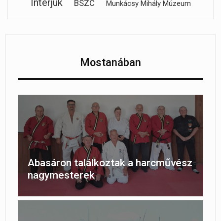
Interjúk
BSZC
Munkácsy Mihály Múzeum
Mostanában
Abasáron találkoztak a harcművész
nagymesterek