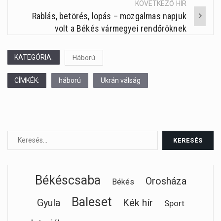
KÖVETKEZŐ HÍR
Rablás, betörés, lopás – mozgalmas napjuk
volt a Békés vármegyei rendőröknek
KATEGÓRIA:
Háború
CÍMKÉK:
háború
Ukrán válság
Békéscsaba
Orosháza
Békés
Baleset
Gyula
Kék hír
Sport