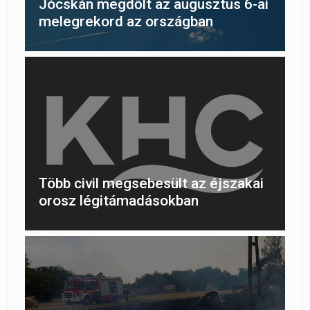
Jócskán megdőlt az augusztus 6-ai
melegrekord az országban
Több civil megsebesült az éjszakai
orosz légitámadásokban