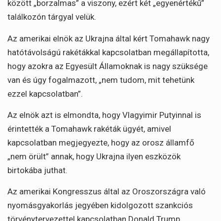
között „borzalmas” a viszony, ezért két „egyenértékű”
találkozón tárgyal velük.
Az amerikai elnök az Ukrajna által kért Tomahawk nagy
hatótávolságú rakétákkal kapcsolatban megállapította,
hogy azokra az Egyesült Államoknak is nagy szüksége
van és úgy fogalmazott, „nem tudom, mit tehetünk
ezzel kapcsolatban”.
Az elnök azt is elmondta, hogy Vlagyimir Putyinnal is
érintették a Tomahawk rakéták ügyét, amivel
kapcsolatban megjegyezte, hogy az orosz államfő
„nem örült” annak, hogy Ukrajna ilyen eszközök
birtokába juthat.
Az amerikai Kongresszus által az Oroszországra való
nyomásgyakorlás jegyében kidolgozott szankciós
törvénytervezettel kapcsolatban Donald Trump