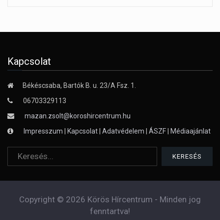
Kapcsolat
Békéscsaba, Bartók B. u. 23/A Fsz. 1.
06703329113
mazan.zsolt@koroshircentrum.hu
Impresszum
|
Kapcsolat
|
Adatvédelem
|
ÁSZF
|
Médiaajánlat
Copyright © 2026 Körös Hírcentrum - Minden jog
fenntartva!