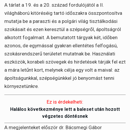
A tárlat a 19. és a 20. század fordulójától a II.
világháború kitöréséig tartó időszakra összpontosítva
mutatja be a paraszti és a polgári világ tisztálkodási
szokásait és ezen keresztül a szépségről, ápoltságról
alkotott fogalmait. A bemutatott tárgyak két, időben
azonos, de egymással gyakran ellentétes felfogású,
szokásrendszerű területet mutatnak be. Használati
eszközök, korabeli szövegek és hirdetések tárják fel ezt
a mára letűnt kort, melynek célja egy volt a maival: az
ápoltságunkkal, szépségünkkel jó benyomást tenni
környezetünkre.
Ez is érdekelheti:
Halálos következménye lett a baleset után hozott
végzetes döntésnek
A megjelenteket először dr. Bácsmegi Gábor