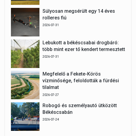
Súlyosan megsérült egy 14 éves
rolleres fiú
2026-07-31
Lebukott a békéscsabai drogbáró:
több mint ezer tő kendert termesztett
2026-07-31
Megfelelő a Fekete-Körös
vízminősége, feloldották a fürdési
tilalmat
2026-07-27
Robogó és személyautó ütközött
Békéscsabán
2026-07-24