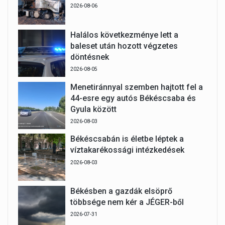
2026-08-06
Halálos következménye lett a
baleset után hozott végzetes
döntésnek
2026-08-05
Menetiránnyal szemben hajtott fel a
44-esre egy autós Békéscsaba és
Gyula között
2026-08-03
Békéscsabán is életbe léptek a
víztakarékossági intézkedések
2026-08-03
Békésben a gazdák elsöprő
többsége nem kér a JÉGER-ből
2026-07-31