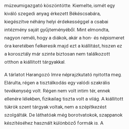
múzeumigazgató köszöntötte. Kiemelte, ismét egy
kiváló szegedi anyag érkezett Békéscsabára,
kiegészítve néhány helyi érdekességgel a csabai
intézmény saját gyűjteményéből. Mint elmondta,
nagyon reméli, hogy a diákok, akár a hon- és népismeret
óra keretében felkeresik majd ezt a kiállítást, hiszen ez
a korosztály már szinte biztosan nem találkozott
otthon a kiállított tárgyakkal.
A tárlatot Harangozó Imre néprajzkutató nyitotta meg.
Elárulta, régen a tisztálkodás egy valódi szakrális
tevékenység volt. Régen nem volt intim tér, ennek
ellenére lélekben, fizikailag tiszta volt a világ. A kiállított
tükrök szent tárgyak voltak, nem a szépítkezést
szolgálták. De láthatóak még borotvatokok, szappanok
készítéséhez használt különböző formák is. A