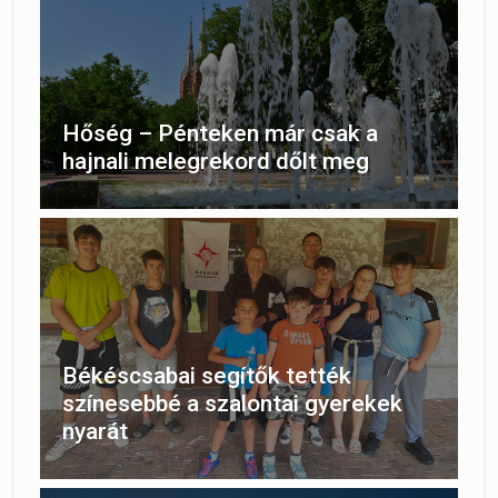
Hőség – Pénteken már csak a
hajnali melegrekord dőlt meg
Békéscsabai segítők tették
színesebbé a szalontai gyerekek
nyarát