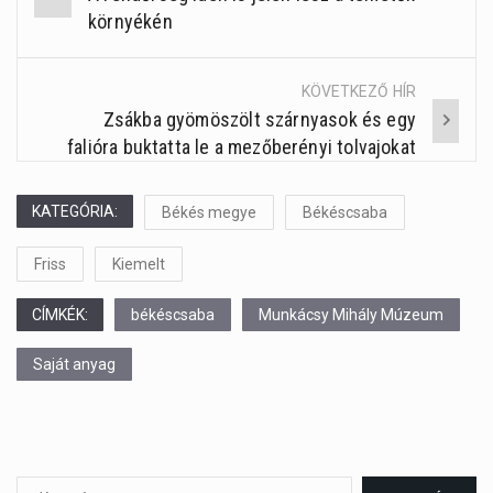
Post
környékén
navigation
KÖVETKEZŐ HÍR
Zsákba gyömöszölt szárnyasok és egy
falióra buktatta le a mezőberényi tolvajokat
KATEGÓRIA:
Békés megye
Békéscsaba
Friss
Kiemelt
CÍMKÉK:
békéscsaba
Munkácsy Mihály Múzeum
Saját anyag