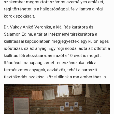
szakember megosztott számos személyes emléket,
régi történetet is a hallgatósággal, felvillantva a régi
korok szokásait.
Dr. Vukov Anikó Veronika, a kiállítás kurátora és
Salamon Edina, a tárlat intézményi társkurátora a
kiállítással kapcsolatban megjegyezték, egy különleges
időutazás ez az anyag. Egy régi népdal adta az ötletet a
kiállítás létrehozására, ami azóta 10 évet is megélt.
Ráadásul manapság ismét reneszánszukat élik a
természetes anyagok, eszközök, tehát a paraszti
tisztálkodás szokásai közel állnak a ma emberéhez is.