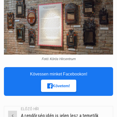
Fotó: Körös Hírcentrum
Kövessen minket Facebookon!
Követem!
ELŐZŐ HÍR
A rendőrség idén is jelen lesz a temetők