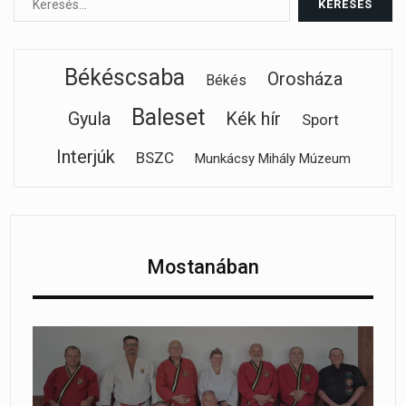
Békéscsaba
Orosháza
Békés
Baleset
Gyula
Kék hír
Sport
Interjúk
BSZC
Munkácsy Mihály Múzeum
Mostanában