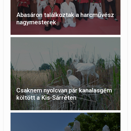
Abasáron találkoztak a harcművész
nagymesterek
Csaknem nyolcvan pár kanalasgém
költött a Kis-Sárréten