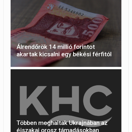
Álrendőrök 14 millió forintot
akartak kicsalni egy békési férfitól
Többen meghaltak Ukrajnában az
éjszakai orosz támadásokban