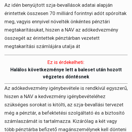
Az idén benyújtott szja-bevallások adatai alapján
érintettek összesen 70 milliárd forintnyi adót spóroltak
meg, vagyis ennyivel növelték önkéntes pénztári
megtakarításukat, hiszen a NAV az adókedvezmény
összegét az érintettek pénztárban vezetett
megtakarítási számlájára utalja át
Ez is érdekelheti:
Halálos következménye lett a baleset után hozott
végzetes döntésnek
Az adókedvezmény igénybevétele is rendkívül egyszerű,
hiszen a NAV a kedvezmény igénybevételéhez
szükséges sorokat is kitölti, az szja-bevallási tervezet
még a pénztár, a befektetési szolgáltató és a biztosító
számlaszámát is tartalmazza. Kizárólag a két vagy
több pénztárba befizető magánszemélynek kell dönteni