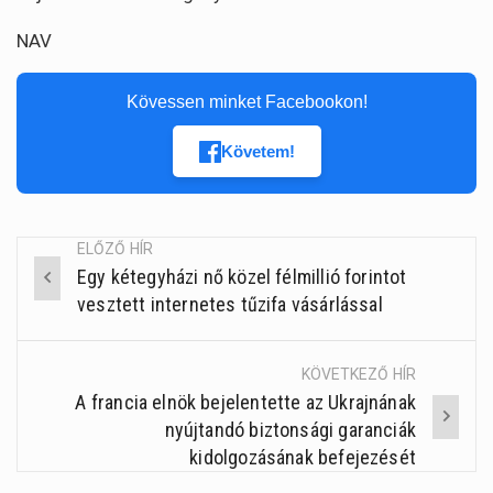
NAV
Kövessen minket Facebookon!
Követem!
ELŐZŐ HÍR
Egy kétegyházi nő közel félmillió forintot
Post
vesztett internetes tűzifa vásárlással
navigation
KÖVETKEZŐ HÍR
A francia elnök bejelentette az Ukrajnának
nyújtandó biztonsági garanciák
kidolgozásának befejezését