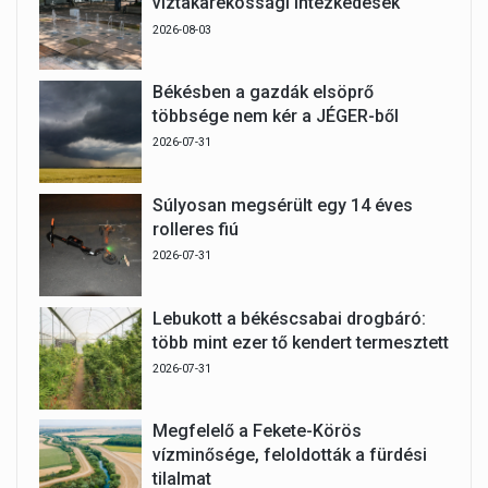
víztakarékossági intézkedések
2026-08-03
Békésben a gazdák elsöprő
többsége nem kér a JÉGER-ből
2026-07-31
Súlyosan megsérült egy 14 éves
rolleres fiú
2026-07-31
Lebukott a békéscsabai drogbáró:
több mint ezer tő kendert termesztett
2026-07-31
Megfelelő a Fekete-Körös
vízminősége, feloldották a fürdési
tilalmat