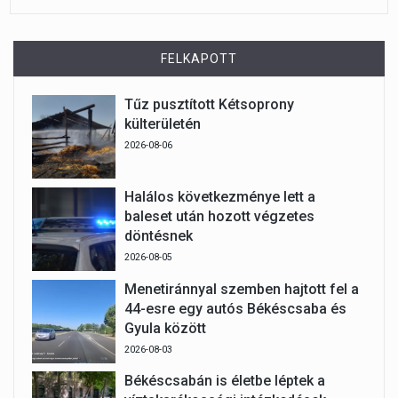
FELKAPOTT
Tűz pusztított Kétsoprony
külterületén
2026-08-06
Halálos következménye lett a
baleset után hozott végzetes
döntésnek
2026-08-05
Menetiránnyal szemben hajtott fel a
44-esre egy autós Békéscsaba és
Gyula között
2026-08-03
Békéscsabán is életbe léptek a