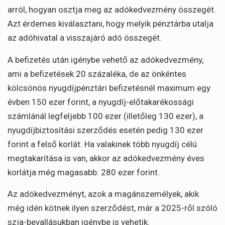
arról, hogyan osztja meg az adókedvezmény összegét.
Azt érdemes kiválasztani, hogy melyik pénztárba utalja
az adóhivatal a visszajáró adó összegét.
A befizetés után igénybe vehető az adókedvezmény,
ami a befizetések 20 százaléka, de az önkéntes
kölcsönös nyugdíjpénztári befizetésnél maximum egy
évben 150 ezer forint, a nyugdíj-előtakarékossági
számlánál legfeljebb 100 ezer (illetőleg 130 ezer), a
nyugdíjbiztosítási szerződés esetén pedig 130 ezer
forint a felső korlát. Ha valakinek több nyugdíj célú
megtakarítása is van, akkor az adókedvezmény éves
korlátja még magasabb: 280 ezer forint.
Az adókedvezményt, azok a magánszemélyek, akik
még idén kötnek ilyen szerződést, már a 2025-ről szóló
szja-bevallásukban igénybe is vehetik.