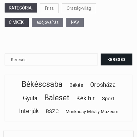
KATEGÓRIA:
Friss
Ország-világ
CÍMKÉK:
adójóváírás
NAV
Békéscsaba
Orosháza
Békés
Baleset
Gyula
Kék hír
Sport
Interjúk
BSZC
Munkácsy Mihály Múzeum