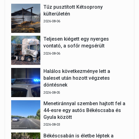
Tűz pusztított Kétsoprony
külterületén
2026-08-06
Teljesen kiégett egy nyerges
vontató, a sofőr megsérült
2026-08-06
Halálos következménye lett a
baleset után hozott végzetes
döntésnek
2026-08-05
Menetiránnyal szemben hajtott fel a
44-esre egy autós Békéscsaba és
Gyula között
2026-08-03
Békéscsabán is életbe léptek a