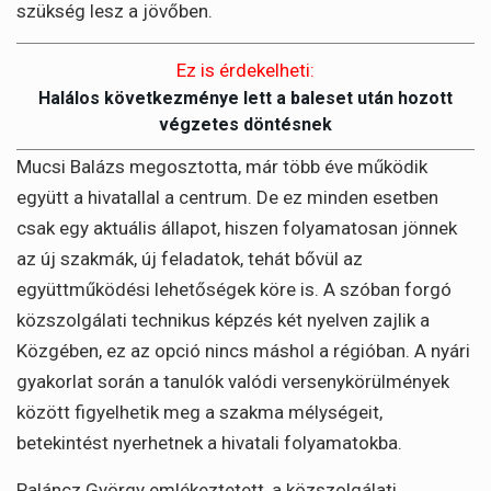
szükség lesz a jövőben.
Ez is érdekelheti:
Halálos következménye lett a baleset után hozott
végzetes döntésnek
Mucsi Balázs megosztotta, már több éve működik
együtt a hivatallal a centrum. De ez minden esetben
csak egy aktuális állapot, hiszen folyamatosan jönnek
az új szakmák, új feladatok, tehát bővül az
együttműködési lehetőségek köre is. A szóban forgó
közszolgálati technikus képzés két nyelven zajlik a
Közgében, ez az opció nincs máshol a régióban. A nyári
gyakorlat során a tanulók valódi versenykörülmények
között figyelhetik meg a szakma mélységeit,
betekintést nyerhetnek a hivatali folyamatokba.
Paláncz György emlékeztetett, a közszolgálati