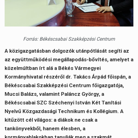
Forrás: Békéscsabai Szakképzési Centrum
A közigazgatásban dolgozók utánpótlását segíti az
az együttműködési megállapodás-bővítés, amelyet a
közelmúltban írt alá a Békés Vármegyei
Kormányhivatal részéről dr. Takács Árpád főispán, a
Békéscsabai Szakképzési Centrum főigazgatója,
Mucsi Balázs, valamint Paláncz György, a
Békéscsabai SZC Széchenyi István Két Tanítási
Nyelvű Közgazdasági Technikum és Kollégium. A
kitűzött cél világos: a diákok ne csak a
tankönyvekből, hanem élesben, a
kormányablakokban tanulják meg a szakmát.