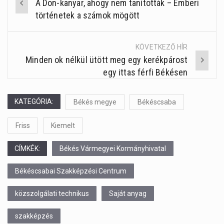
A Don-kanyar, ahogy nem tanították – Emberi
Post
történetek a számok mögött
navigation
KÖVETKEZŐ HÍR
Minden ok nélkül ütött meg egy kerékpárost
egy ittas férfi Békésen
KATEGÓRIA:
Békés megye
Békéscsaba
Friss
Kiemelt
CÍMKÉK:
Békés Vármegyei Kormányhivatal
Békéscsabai Szakképzési Centrum
közszolgálati technikus
Saját anyag
szakképzés