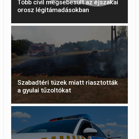
Több civil megsebesült az éjszakai
orosz légitámadásokban
Szabadtéri tüzek miatt riasztották
a gyulai tűzoltókat