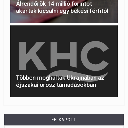
Álrendőrök 14 millió forintot
akartak kicsalni egy békési férfitól
Többen meghaltak Ukrajnában az
éjszakai orosz támadásokban
FELKAPOTT