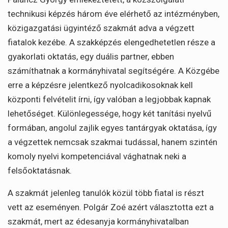
technikusi képzés három éve elérhető az intézményben,
közigazgatási ügyintéző szakmát adva a végzett
fiatalok kezébe. A szakképzés elengedhetetlen része a
gyakorlati oktatás, egy duális partner, ebben
számíthatnak a kormányhivatal segítségére. A Közgébe
erre a képzésre jelentkező nyolcadikosoknak kell
központi felvételit írni, így valóban a legjobbak kapnak
lehetőséget. Különlegessége, hogy két tanítási nyelvű
formában, angolul zajlik egyes tantárgyak oktatása, így
a végzettek nemcsak szakmai tudással, hanem szintén
komoly nyelvi kompetenciával vághatnak neki a
felsőoktatásnak.
A szakmát jelenleg tanulók közül több fiatal is részt
vett az eseményen. Polgár Zoé azért választotta ezt a
szakmát, mert az édesanyja kormányhivatalban