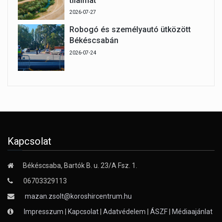
tilalmat
2026-07-27
Robogó és személyautó ütközött
Békéscsabán
2026-07-24
Kapcsolat
Békéscsaba, Bartók B. u. 23/A Fsz. 1.
06703329113
mazan.zsolt@koroshircentrum.hu
Impresszum
|
Kapcsolat
|
Adatvédelem
|
ÁSZF
|
Médiaajánlat