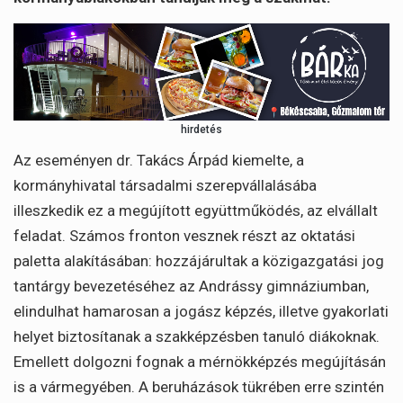
hirdetés
Az eseményen dr. Takács Árpád kiemelte, a
kormányhivatal társadalmi szerepvállalásába
illeszkedik ez a megújított együttműködés, az elvállalt
feladat. Számos fronton vesznek részt az oktatási
paletta alakításában: hozzájárultak a közigazgatási jog
tantárgy bevezetéséhez az Andrássy gimnáziumban,
elindulhat hamarosan a jogász képzés, illetve gyakorlati
helyet biztosítanak a szakképzésben tanuló diákoknak.
Emellett dolgozni fognak a mérnökképzés megújításán
is a vármegyében. A beruházások tükrében erre szintén