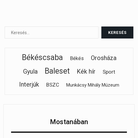
Békéscsaba
Orosháza
Békés
Baleset
Gyula
Kék hír
Sport
Interjúk
BSZC
Munkácsy Mihály Múzeum
Mostanában