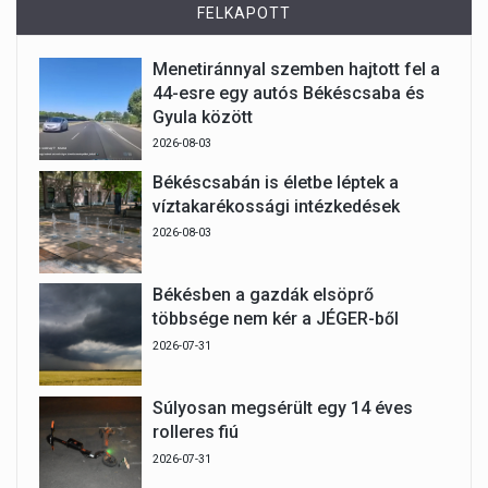
FELKAPOTT
Menetiránnyal szemben hajtott fel a
44-esre egy autós Békéscsaba és
Gyula között
2026-08-03
Békéscsabán is életbe léptek a
víztakarékossági intézkedések
2026-08-03
Békésben a gazdák elsöprő
többsége nem kér a JÉGER-ből
2026-07-31
Súlyosan megsérült egy 14 éves
rolleres fiú
2026-07-31