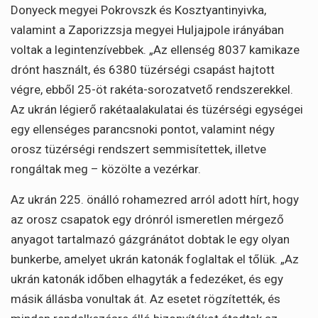
Donyeck megyei Pokrovszk és Kosztyantinyivka,
valamint a Zaporizzsja megyei Huljajpole irányában
voltak a legintenzívebbek. „Az ellenség 8037 kamikaze
drónt használt, és 6380 tüzérségi csapást hajtott
végre, ebből 25-öt rakéta-sorozatvető rendszerekkel.
Az ukrán légierő rakétaalakulatai és tüzérségi egységei
egy ellenséges parancsnoki pontot, valamint négy
orosz tüzérségi rendszert semmisítettek, illetve
rongáltak meg – közölte a vezérkar.
Az ukrán 225. önálló rohamezred arról adott hírt, hogy
az orosz csapatok egy drónról ismeretlen mérgező
anyagot tartalmazó gázgránátot dobtak le egy olyan
bunkerbe, amelyet ukrán katonák foglaltak el tőlük. „Az
ukrán katonák időben elhagyták a fedezéket, és egy
másik állásba vonultak át. Az esetet rögzítették, és