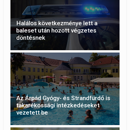
Halálos következménye lett a
baleset után hozott végzetes
döntésnek
Az Árpád Gyógy- és Strandfürdő is
takarékossági intézkedéseket
vezetett be