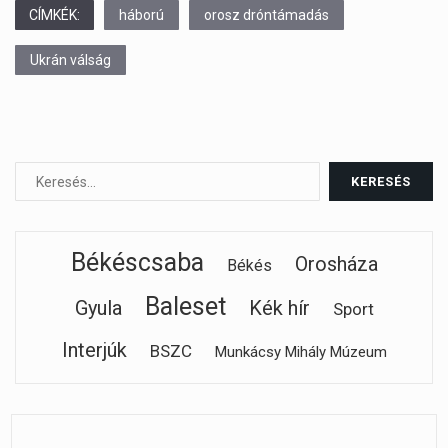
CÍMKÉK:
háború
orosz dróntámadás
Ukrán válság
Békéscsaba
Orosháza
Békés
Baleset
Gyula
Kék hír
Sport
Interjúk
BSZC
Munkácsy Mihály Múzeum