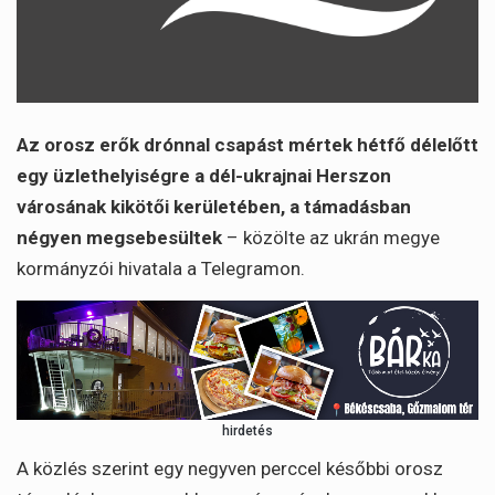
Az orosz erők drónnal csapást mértek hétfő délelőtt
egy üzlethelyiségre a dél-ukrajnai Herszon
városának kikötői kerületében, a támadásban
négyen megsebesültek
– közölte az ukrán megye
kormányzói hivatala a Telegramon.
hirdetés
A közlés szerint egy negyven perccel későbbi orosz