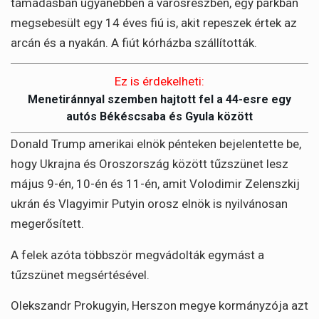
támadásban ugyanebben a városrészben, egy parkban
megsebesült egy 14 éves fiú is, akit repeszek értek az
arcán és a nyakán. A fiút kórházba szállították.
Ez is érdekelheti:
Menetiránnyal szemben hajtott fel a 44-esre egy
autós Békéscsaba és Gyula között
Donald Trump amerikai elnök pénteken bejelentette be,
hogy Ukrajna és Oroszország között tűzszünet lesz
május 9-én, 10-én és 11-én, amit Volodimir Zelenszkij
ukrán és Vlagyimir Putyin orosz elnök is nyilvánosan
megerősített.
A felek azóta többször megvádolták egymást a
tűzszünet megsértésével.
Olekszandr Prokugyin, Herszon megye kormányzója azt