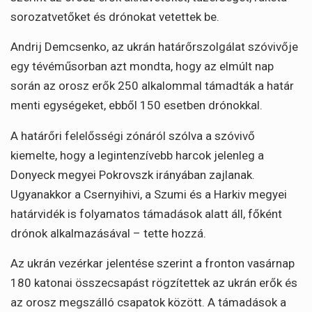
sorozatvetőket és drónokat vetettek be.
Andrij Demcsenko, az ukrán határőrszolgálat szóvivője
egy tévéműsorban azt mondta, hogy az elmúlt nap
során az orosz erők 250 alkalommal támadták a határ
menti egységeket, ebből 150 esetben drónokkal.
A határőri felelősségi zónáról szólva a szóvivő
kiemelte, hogy a legintenzívebb harcok jelenleg a
Donyeck megyei Pokrovszk irányában zajlanak.
Ugyanakkor a Csernyihivi, a Szumi és a Harkiv megyei
határvidék is folyamatos támadások alatt áll, főként
drónok alkalmazásával – tette hozzá.
Az ukrán vezérkar jelentése szerint a fronton vasárnap
180 katonai összecsapást rögzítettek az ukrán erők és
az orosz megszálló csapatok között. A támadások a