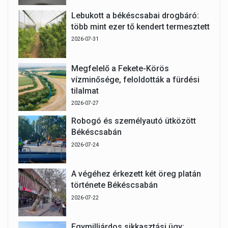
Lebukott a békéscsabai drogbáró:
több mint ezer tő kendert termesztett
2026-07-31
Megfelelő a Fekete-Körös
vízminősége, feloldották a fürdési
tilalmat
2026-07-27
Robogó és személyautó ütközött
Békéscsabán
2026-07-24
A végéhez érkezett két öreg platán
története Békéscsabán
2026-07-22
Egymilliárdos sikkasztási ügy: