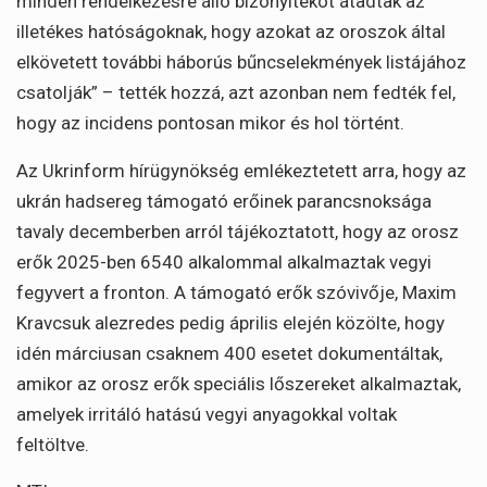
minden rendelkezésre álló bizonyítékot átadtak az
illetékes hatóságoknak, hogy azokat az oroszok által
elkövetett további háborús bűncselekmények listájához
csatolják” – tették hozzá, azt azonban nem fedték fel,
hogy az incidens pontosan mikor és hol történt.
Az Ukrinform hírügynökség emlékeztetett arra, hogy az
ukrán hadsereg támogató erőinek parancsnoksága
tavaly decemberben arról tájékoztatott, hogy az orosz
erők 2025-ben 6540 alkalommal alkalmaztak vegyi
fegyvert a fronton. A támogató erők szóvivője, Maxim
Kravcsuk alezredes pedig április elején közölte, hogy
idén márciusan csaknem 400 esetet dokumentáltak,
amikor az orosz erők speciális lőszereket alkalmaztak,
amelyek irritáló hatású vegyi anyagokkal voltak
feltöltve.