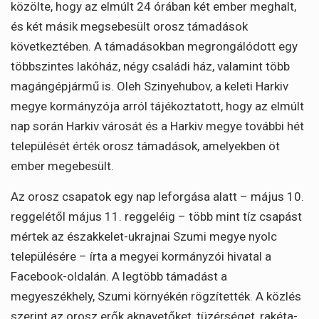
közölte, hogy az elmúlt 24 órában két ember meghalt,
és két másik megsebesült orosz támadások
következtében. A támadásokban megrongálódott egy
többszintes lakóház, négy családi ház, valamint több
magángépjármű is. Oleh Szinyehubov, a keleti Harkiv
megye kormányzója arról tájékoztatott, hogy az elmúlt
nap során Harkiv városát és a Harkiv megye további hét
települését érték orosz támadások, amelyekben öt
ember megebesült.
Az orosz csapatok egy nap leforgása alatt – május 10.
reggelétől május 11. reggeléig – több mint tíz csapást
mértek az északkelet-ukrajnai Szumi megye nyolc
településére – írta a megyei kormányzói hivatal a
Facebook-oldalán. A legtöbb támadást a
megyeszékhely, Szumi környékén rögzítették. A közlés
szerint az orosz erők aknavetőket, tüzérséget, rakéta-