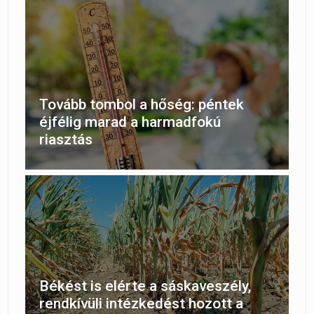
Tovább tombol a hőség: péntek
éjfélig marad a harmadfokú
riasztás
Békést is elérte a sáskaveszély,
rendkívüli intézkedést hozott a