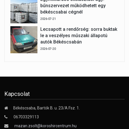
bűnszervezet működhetett egy
békéscsabai cégnél
2026-07-21
Lecsapott a rendőrség: sorra buktak
le a veszélyes műszaki állapotú
autók Békéscsabán
2026-07-20
Kapcsolat
Békéscsaba, Bartók B. u. 23/A Fsz. 1.
06703329113
mazan.zsolt@koroshircentrum.hu