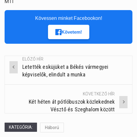
MTI
Kövessen minket Facebookon!
Követem!
ELŐZŐ HÍR
Letették esküjüket a Békés vármegyei
Post
képviselők, elindult a munka
navigation
KÖVETKEZŐ HÍR
Két héten át pótlóbuszok közlekednek
Vésztő és Szeghalom között
KATEGÓRIA:
Háború