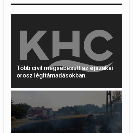
Több civil megsebesült az éjszakai
orosz légitámadásokban