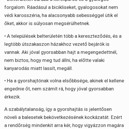
forgalom. Ráadásul a bicikliseket, gyalogosokat nem
védi karosszéria, ha alacsonyabb sebességgel ütik el
őket, akkor is súlyosan megsérülhetnek.
• A települések belterületén több a kereszteződés, és a
legtöbb útszakaszon házakhoz vezető bejárók is
vannak. Aki jóval gyorsabban hajt a megengedettnél,
nem biztos, hogy meg tud állni, ha előtte valaki
kanyarodás miatt lassít, megáll.
• Ha a gyorshajtónak volna elsőbbsége, akinek el kellene
engednie őt, nem számít rá, hogy jóval gyorsabban
érkezik.
A szabálytalanság, így a gyorshajtás is jelentősen
növeli a balesetek bekövetkezésének kockázatát. Ezért
a rendőrség mindenkit arra kér, hogy vigyázzon magára