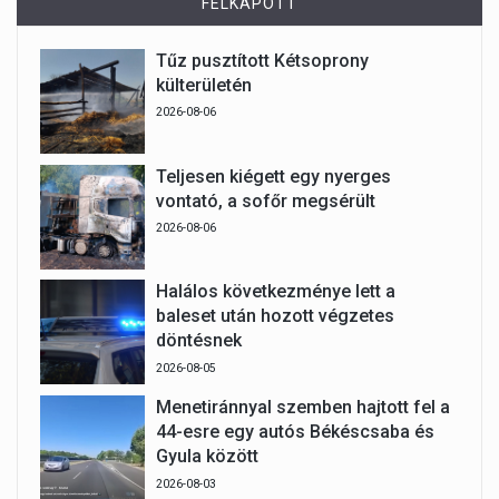
FELKAPOTT
Tűz pusztított Kétsoprony
külterületén
2026-08-06
Teljesen kiégett egy nyerges
vontató, a sofőr megsérült
2026-08-06
Halálos következménye lett a
baleset után hozott végzetes
döntésnek
2026-08-05
Menetiránnyal szemben hajtott fel a
44-esre egy autós Békéscsaba és
Gyula között
2026-08-03