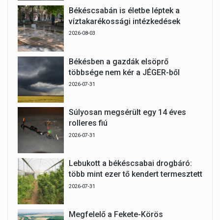
Békéscsabán is életbe léptek a
víztakarékossági intézkedések
2026-08-03
Békésben a gazdák elsöprő
többsége nem kér a JÉGER-ből
2026-07-31
Súlyosan megsérült egy 14 éves
rolleres fiú
2026-07-31
Lebukott a békéscsabai drogbáró:
több mint ezer tő kendert termesztett
2026-07-31
Megfelelő a Fekete-Körös