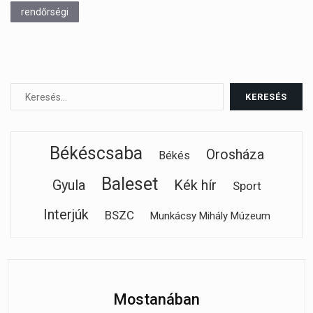
rendőrségi
Békéscsaba
Orosháza
Békés
Baleset
Gyula
Kék hír
Sport
Interjúk
BSZC
Munkácsy Mihály Múzeum
Mostanában