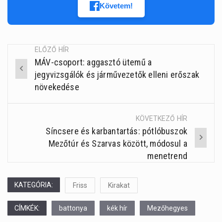
Követem!
ELŐZŐ HÍR
MÁV-csoport: aggasztó ütemű a
Post
jegyvizsgálók és járművezetők elleni erőszak
navigation
növekedése
KÖVETKEZŐ HÍR
Síncsere és karbantartás: pótlóbuszok
Mezőtúr és Szarvas között, módosul a
menetrend
KATEGÓRIA:
Friss
Kirakat
CÍMKÉK:
battonya
kék hír
Mezőhegyes