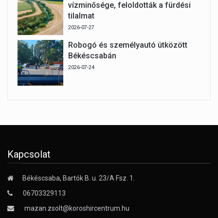
vízminősége, feloldották a fürdési
tilalmat
2026-07-27
Robogó és személyautó ütközött
Békéscsabán
2026-07-24
Kapcsolat
Békéscsaba, Bartók B. u. 23/A Fsz. 1.
06703329113
mazan.zsolt@koroshircentrum.hu