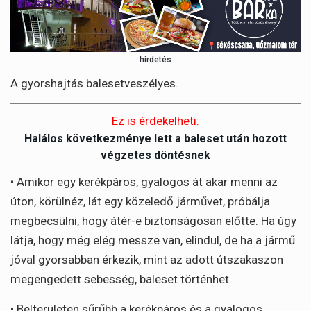
hirdetés
A gyorshajtás balesetveszélyes.
Ez is érdekelheti:
Halálos következménye lett a baleset után hozott
végzetes döntésnek
• Amikor egy kerékpáros, gyalogos át akar menni az
úton, körülnéz, lát egy közeledő járművet, próbálja
megbecsülni, hogy átér-e biztonságosan előtte. Ha úgy
látja, hogy még elég messze van, elindul, de ha a jármű
jóval gyorsabban érkezik, mint az adott útszakaszon
megengedett sebesség, baleset történhet.
• Belterületen sűrűbb a kerékpáros és a gyalogos