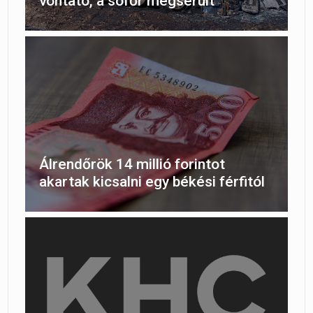
vontató, a sofőr megsérült
Álrendőrök 14 millió forintot
akartak kicsalni egy békési férfitól