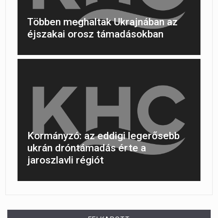
Többen meghaltak Ukrajnában az
éjszakai orosz támadásokban
Kormányzó: az eddigi legerősebb
ukrán dróntámadás érte a
jaroszlavli régiót