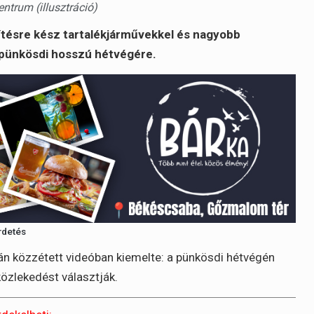
entrum (illusztráció)
sítésre kész tartalékjárművekkel és nagyobb
 pünkösdi hosszú hétvégére.
rdetés
n közzétett videóban kiemelte: a pünkösdi hétvégén
özlekedést választják.