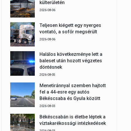
külterületén
2026-08-06
Teljesen kiégett egy nyerges
vontató, a sofőr megsérült
2026-08-06
Halálos következménye lett a
baleset után hozott végzetes
döntésnek
2026-08-05
Menetiránnyal szemben hajtott
fel a 44-esre egy autós
Békéscsaba és Gyula között
2026-08-03
Békéscsabán is életbe léptek a
víztakarékossági intézkedések
2026-08-03