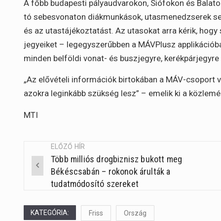
A főbb budapesti pályaudvarokon, Siófokon és Balatonf
tó sebesvonaton diákmunkások, utasmenedzserek segí
és az utastájékoztatást. Az utasokat arra kérik, hogy
jegyeiket – legegyszerűbben a MÁVPlusz applikációb
minden belföldi vonat- és buszjegyre, kerékpárjegyre 
„Az elővételi információk birtokában a MÁV-csoport v
azokra leginkább szükség lesz” – emelik ki a közlem
MTI
ELŐZŐ HÍR
Több milliós drogbiznisz bukott meg
Post
Békéscsabán – rokonok árulták a
navigation
tudatmódosító szereket
KATEGÓRIA:
Friss
Ország