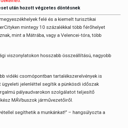
rdekelheti:
eset után hozott végzetes döntésnek
megyeszékhelyek felé és a kiemelt turisztikai
terCityken mintegy 10 százalékkal több férőhelyet
znak, mint a Mátrába, vagy a Velencei-tóra, több
lsági viszonylatokon hosszabb összeállítású, nagyobb
bb vidéki csomópontban tartalékszerelvények is
ügyeleti jelenléttel segítik a pünkösdi időszak
orgalmú pályaudvarokon szolgálatot teljesítő
a kész MÁVbuszok járművezetőiről.
étellel segíthetik a munkánkat!” – hangsúlyozta a