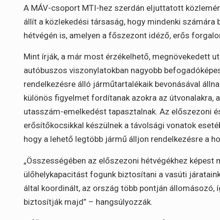
A MÁV-csoport MTI-hez szerdán eljuttatott közlemé
állít a közlekedési társaság, hogy mindenki számára 
hétvégén is, amelyen a főszezont idéző, erős forgal
Mint írják, a már most érzékelhető, megnövekedett u
autóbuszos viszonylatokban nagyobb befogadóképessé
rendelkezésre álló járműtartalékaik bevonásával áll
különös figyelmet fordítanak azokra az útvonalakra,
utasszám-emelkedést tapasztalnak. Az előszezoni és 
erősítőkocsikkal készülnek a távolsági vonatok esetéb
hogy a lehető legtöbb jármű álljon rendelkezésre a h
„Összességében az előszezoni hétvégékhez képest má
ülőhelykapacitást fogunk biztosítani a vasúti járata
által koordinált, az ország több pontján állomásozó
biztosítják majd” – hangsúlyozzák.