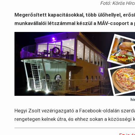
Fotó: Körös Hírc
Megerősített kapacitásokkal, több ülőhellyel, erő
munkavállalói létszámmal készül a MÁV-csoport a
hi
Hegyi Zsolt vezérigazgató a Facebook-oldalán szerdá
rengetegen kelnek útra, és ehhez sokan a közösségi k