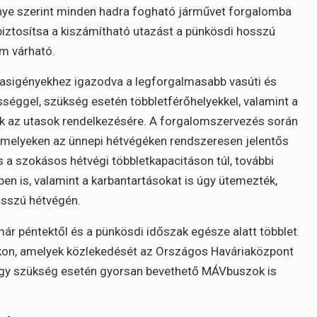
nye szerint minden hadra fogható járművet forgalomba
biztosítsa a kiszámítható utazást a pünkösdi hosszú
om várható.
tasigényekhez igazodva a legforgalmasabb vasúti és
ggel, szükség esetén többletférőhelyekkel, valamint a
nak az utasok rendelkezésére. A forgalomszervezés során
 amelyeken az ünnepi hétvégéken rendszeresen jelentős
a szokásos hétvégi többletkapacitáson túl, további
en is, valamint a karbantartásokat is úgy ütemezték,
osszú hétvégén.
r péntektől és a pünkösdi időszak egésze alatt többlet
inkon, amelyek közlekedését az Országos Haváriaközpont
, így szükség esetén gyorsan bevethető MÁVbuszok is