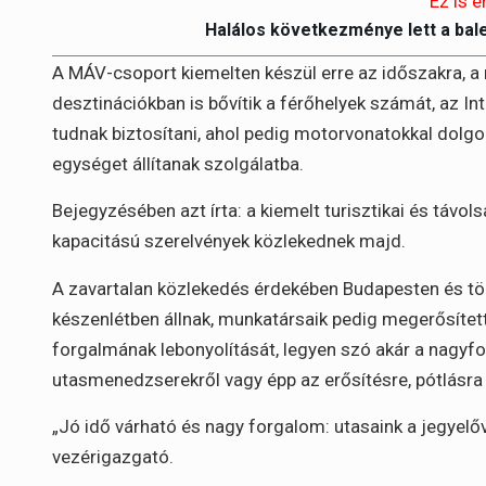
Ez is é
Halálos következménye lett a bal
A MÁV-csoport kiemelten készül erre az időszakra, a 
desztinációkban is bővítik a férőhelyek számát, az In
tudnak biztosítani, ahol pedig motorvonatokkal dolgo
egységet állítanak szolgálatba.
Bejegyzésében azt írta: a kiemelt turisztikai és távo
kapacitású szerelvények közlekednek majd.
A zavartalan közlekedés érdekében Budapesten és tö
készenlétben állnak, munkatársaik pedig megerősített 
forgalmának lebonyolítását, legyen szó akár a nagyf
utasmenedzserekről vagy épp az erősítésre, pótlásr
„Jó idő várható és nagy forgalom: utasaink a jegyelőv
vezérigazgató.