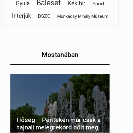
Baleset
Gyula
Kék hír
Sport
Interjúk
BSZC
Munkácsy Mihály Múzeum
Mostanában
Hőség – Pénteken már csak a
hajnali melegrekord dőlt meg