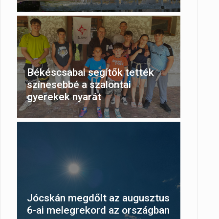
Békéscsabai segítők tették
színesebbé a szalontai
gyerekek nyarát
Jócskán megdőlt az augusztus
6-ai melegrekord az országban