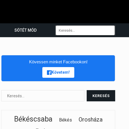
SÖTÉT MÓD
Kövessen minket Facebookon!
Követem!
Békéscsaba
Orosháza
Békés