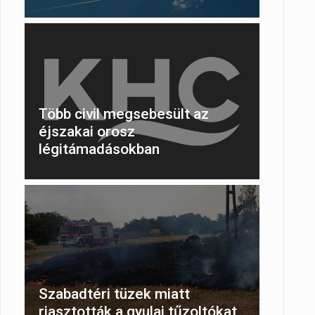
Több civil megsebesült az
éjszakai orosz
légitámadásokban
Szabadtéri tüzek miatt
riasztották a gyulai tűzoltókat