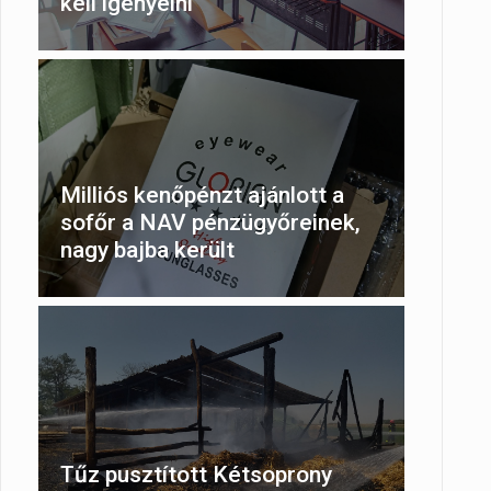
kell igényelni
Milliós kenőpénzt ajánlott a
sofőr a NAV pénzügyőreinek,
nagy bajba került
Tűz pusztított Kétsoprony