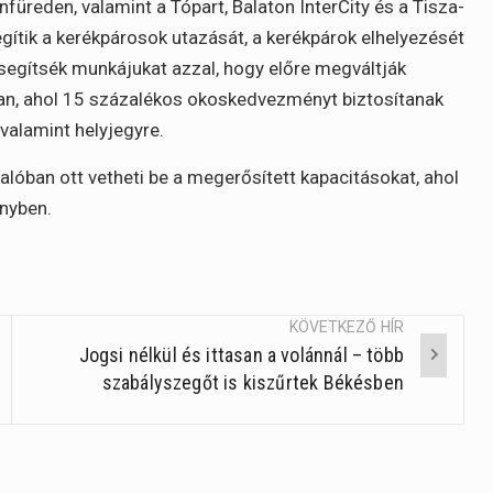
üreden, valamint a Tópart, Balaton InterCity és a Tisza-
tik a kerékpárosok utazását, a kerékpárok elhelyezését
 segítsék munkájukat azzal, hogy előre megváltják
an, ahol 15 százalékos okoskedvezményt biztosítanak
valamint helyjegyre.
alóban ott vetheti be a megerősített kapacitásokat, ahol
ényben.
KÖVETKEZŐ HÍR
Jogsi nélkül és ittasan a volánnál – több
szabályszegőt is kiszűrtek Békésben