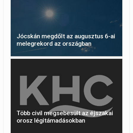
Jócskán megdőlt az augusztus 6-ai
melegrekord az országban
Több civil megsebesült az éjszakai
orosz légitámadásokban