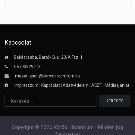
Kapcsolat
Békéscsaba, Bartók B. u. 23/A Fsz. 1.
06703329113
mazan.zsolt@koroshircentrum.hu
Impresszum
|
Kapcsolat
|
Adatvédelem
|
ÁSZF
|
Médiaajánlat
Copyright © 2026 Körös Hírcentrum - Minden jog
fenntartva!