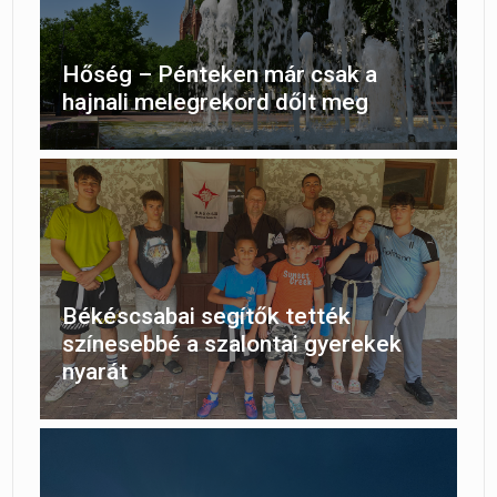
Hőség – Pénteken már csak a
hajnali melegrekord dőlt meg
Békéscsabai segítők tették
színesebbé a szalontai gyerekek
nyarát