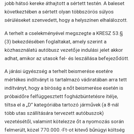
jobb hátsó kereke áthajtott a sértett testén. A baleset
következtében a sértett olyan többszörös súlyos
sérüléseket szenvedett, hogy a helyszínen elhalálozott.
A terhelt a cselekményével megszegte a KRESZ 53.§
(3) bekezdésében foglaltakat, amely szerint a
közhasználatú autóbusz vezetője indulási jelet akkor
adhat, amikor az utasok fel- és leszállása befejeződött.
A járási ügyészség a terhelt beismerése esetére
mértékes indítványt is tartalmazó vádiratában arra tett
indítványt, hogy a bíróság a nőt beismerése esetén is
próbaidőre felfüggesztett fogházbüntetésre ítélje,
tiltsa el a „D” kategóriába tartozó járművek (a 8-nál
több utas szállítására tervezett autóbuszok)
vezetésétől, valamint kötelezze őt a nyomozás során
felmerült, közel 770.000.-Ft-ot kitevő bűnügyi költség