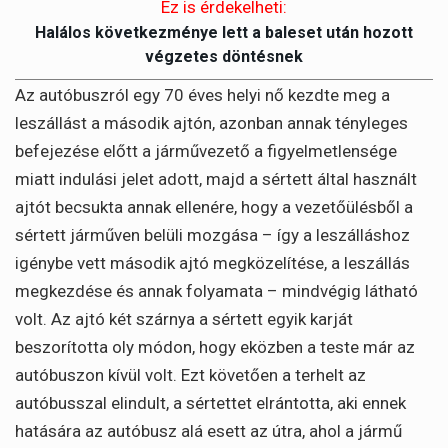
Ez is érdekelheti:
Halálos következménye lett a baleset után hozott
végzetes döntésnek
Az autóbuszról egy 70 éves helyi nő kezdte meg a
leszállást a második ajtón, azonban annak tényleges
befejezése előtt a járművezető a figyelmetlensége
miatt indulási jelet adott, majd a sértett által használt
ajtót becsukta annak ellenére, hogy a vezetőülésből a
sértett járműven belüli mozgása – így a leszálláshoz
igénybe vett második ajtó megközelítése, a leszállás
megkezdése és annak folyamata – mindvégig látható
volt. Az ajtó két szárnya a sértett egyik karját
beszorította oly módon, hogy eközben a teste már az
autóbuszon kívül volt. Ezt követően a terhelt az
autóbusszal elindult, a sértettet elrántotta, aki ennek
hatására az autóbusz alá esett az útra, ahol a jármű