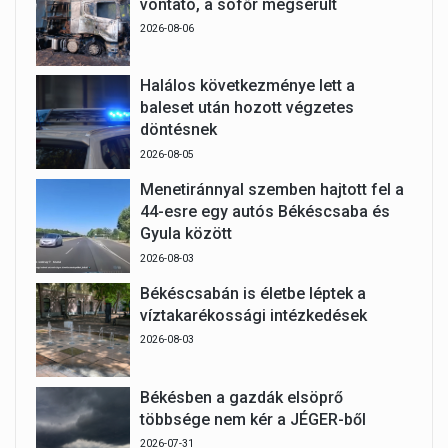
vontató, a sofőr megsérült
2026-08-06
Halálos következménye lett a
baleset után hozott végzetes
döntésnek
2026-08-05
Menetiránnyal szemben hajtott fel a
44-esre egy autós Békéscsaba és
Gyula között
2026-08-03
Békéscsabán is életbe léptek a
víztakarékossági intézkedések
2026-08-03
Békésben a gazdák elsöprő
többsége nem kér a JÉGER-ből
2026-07-31