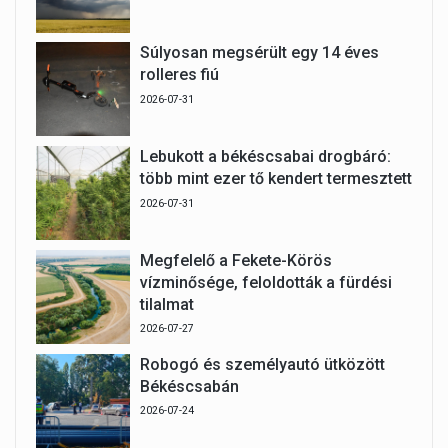
Súlyosan megsérült egy 14 éves
rolleres fiú
2026-07-31
Lebukott a békéscsabai drogbáró:
több mint ezer tő kendert termesztett
2026-07-31
Megfelelő a Fekete-Körös
vízminősége, feloldották a fürdési
tilalmat
2026-07-27
Robogó és személyautó ütközött
Békéscsabán
2026-07-24