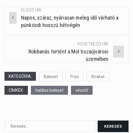
ELŐZŐ HÍR
Napos, száraz, nyáriasan meleg idő várható a
Post
pünkösdi hosszú hétvégén
navigation
KÖVETKEZŐ HÍR
Robbanás történt a Mol tiszaújvárosi
üzemében
KATEGÓRIA:
Baleset
Friss
Kirakat
CÍMKÉK:
halálos baleset
vésztő