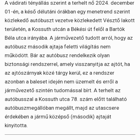
A vádirati tényállás szerint a terhelt nő 2024. december
01-én, a késő délutáni órákban egy menetrend szerint
közlekedő autóbuszt vezetve közlekedett Vésztő lakott
területén, a Kossuth utcán a Békési út felől a Bartók
Béla utca irányába. A járművezető tudott arról, hogy az
autóbusz második ajtaja feletti világítás nem
működött. Bár az autóbusz rendelkezik olyan
biztonsági rendszerrel, amely visszanyitja az ajtót, ha
az ajtószárnyak közé tárgy kerül, ez a rendszer
azonban a baleset idején nem üzemelt és erről a
járművezető szintén tudomással bírt. A terhelt az
autóbusszal a Kossuth utca 78. szám előtt található
autóbuszmegállóban megállt, majd az utascsere
érdekében a jármű középső (második) ajtaját
kinyitotta.