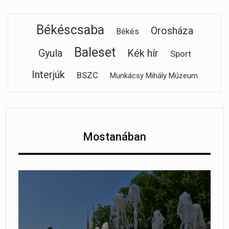
Békéscsaba
Orosháza
Békés
Baleset
Gyula
Kék hír
Sport
Interjúk
BSZC
Munkácsy Mihály Múzeum
Mostanában