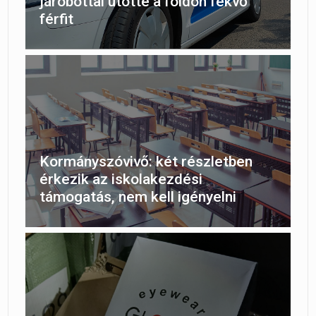
járóbottal ütötte a földön fekvő
férfit
Kormányszóvivő: két részletben
érkezik az iskolakezdési
támogatás, nem kell igényelni