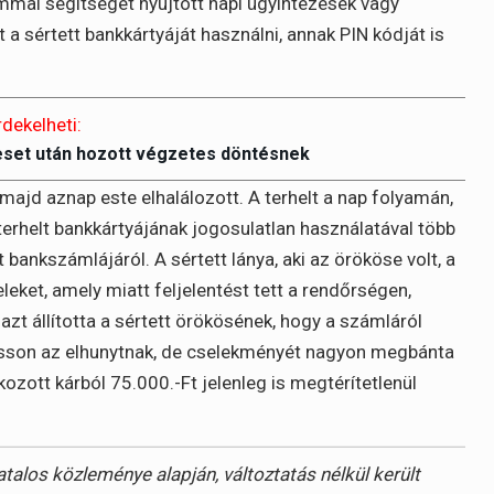
ommal segítséget nyújtott napi ügyintézések vagy
 a sértett bankkártyáját használni, annak PIN kódját is
rdekelheti:
eset után hozott végzetes döntésnek
majd aznap este elhalálozott. A terhelt a nap folyamán,
erhelt bankkártyájának jogosulatlan használatával több
bankszámlájáról. A sértett lánya, aki az örököse volt, a
leket, amely miatt feljelentést tett a rendőrségen,
lt azt állította a sértett örökösének, hogy a számláról
tasson az elhunytnak, de cselekményét nagyon megbánta
kozott kárból 75.000.-Ft jelenleg is megtérítetlenül
alos közleménye alapján, változtatás nélkül került