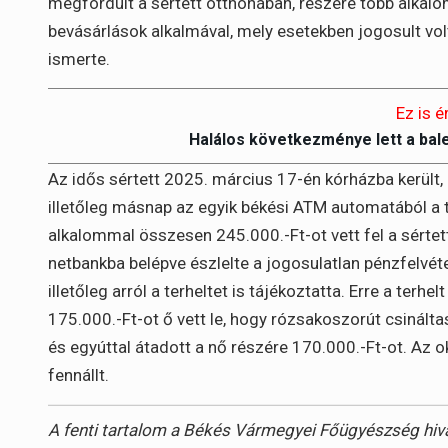
megfordult a sértett otthonában, részére több alkal
bevásárlások alkalmával, mely esetekben jogosult volt
ismerte.
Ez is é
Halálos következménye lett a bal
Az idős sértett 2025. március 17-én kórházba került, 
illetőleg másnap az egyik békési ATM automatából a t
alkalommal összesen 245.000.-Ft-ot vett fel a sértett 
netbankba belépve észlelte a jogosulatlan pénzfelvéte
illetőleg arról a terheltet is tájékoztatta. Erre a terhe
175.000.-Ft-ot ő vett le, hogy rózsakoszorút csinál
és egyúttal átadott a nő részére 170.000.-Ft-ot. Az o
fennállt.
A fenti tartalom a Békés Vármegyei Főügyészség hivat