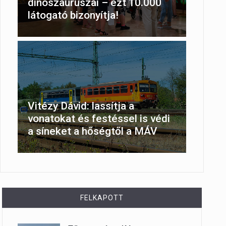
dinoszauruszai – ezt 10.000
látogató bizonyítja!
Vitézy Dávid: lassítja a
vonatokat és festéssel is védi
a síneket a hőségtől a MÁV
FELKAPOTT