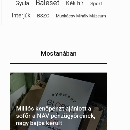
Baleset
Gyula
Kék hír
Sport
Interjúk
BSZC
Munkácsy Mihály Múzeum
Mostanában
Milliós kenőpénzt ajánlott a
sofőr a NAV pénzügyőreinek,
nagy bajba került