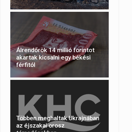
Álrendőrök 14 millió forintot
akartak kicsalni egy békési
férfitól
Többen meghaltak Ukrajnában
az éjszakai orosz