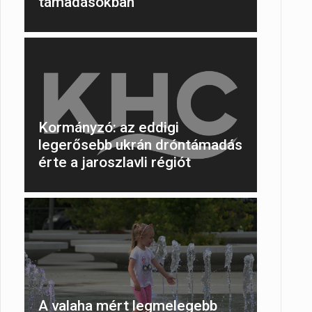
támadásokban
Kormányzó: az eddigi
legerősebb ukrán dróntámadás
érte a jaroszlavli régiót
A valaha mért legmelegebb