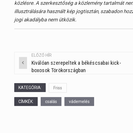
közlésre. A szerkesztőség a közlemény tartalmát nem
illusztrálására használt kép jogtisztán, szabadon hoz
jogi akadályba nem ütközik.
ELŐZŐ HÍR
Kiválóan szerepeltek a békéscsabai kick-
Post
boxosok Törökországban
navigation
KATEGÓRIA:
Friss
CÍMKÉK:
csalás
vádemelés