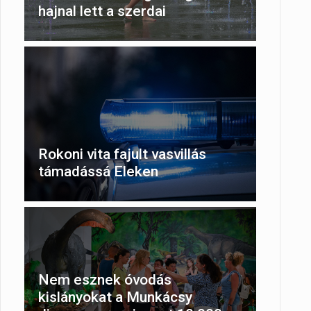
hajnal lett a szerdai
Rokoni vita fajult vasvillás
támadássá Eleken
Nem esznek óvodás
kislányokat a Munkácsy