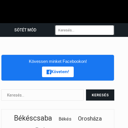
SÖTÉT MÓD
Kövessen minket Facebookon!
Követem!
Békéscsaba
Orosháza
Békés