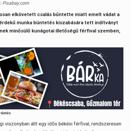
ió: Pixabay.com
osan elkövetett csalás bűntette miatt emelt vádat a
érdekű munka büntetés kiszabására tett indítványt
nek minősülő kunágotai illetőségű férfival szemben,
rdetés
ségi viszonyban állt egy idős békési férfival, rendszeresen