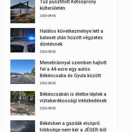
Tűz pusztított Kétsoprony
külterületén
2026-08-06
Halálos következménye lett a
baleset után hozott végzetes
döntésnek
2026-08-05
Menetiránnyal szemben hajtott
fel a 44-esre egy autós
Békéscsaba és Gyula között
2026-08-03
Békéscsabán is életbe léptek a
víztakarékossági intézkedések
2026-08-03
Békésben a gazdák elsöprő
többsége nem kér a JÉGER-ből