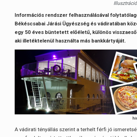
Illusztrác
Információs rendszer felhasználásával folytatólag
Békéscsabai Járási Ügyészség és vádiratában köz
egy 50 éves büntetett előéletű, különös visszaeső
aki illetéktelenül használta más bankkártyáját.
hi
A vádirati tényállás szerint a terhelt férfi jó ismeret