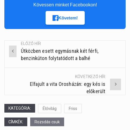
Kövessen minket Facebookon!
Követem!
ELŐZŐ HÍR
Útközben esett egymásnak két férfi,
Post
benzinkúton folytatódott a balhé
navigation
KÖVETKEZŐ HÍR
Elfajult a vita Orosházán: egy kés is
előkerült
KATEGÓRIA:
Élővilág
Friss
CÍMKÉK:
Rozsdás csuk