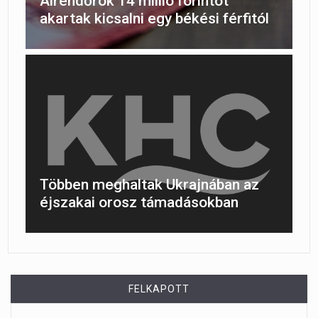
Álrendőrök 14 millió forintot
akartak kicsalni egy békési férfitól
Többen meghaltak Ukrajnában az
éjszakai orosz támadásokban
FELKAPOTT