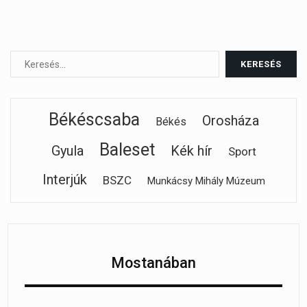
Békéscsaba
Orosháza
Békés
Baleset
Gyula
Kék hír
Sport
Interjúk
BSZC
Munkácsy Mihály Múzeum
Mostanában