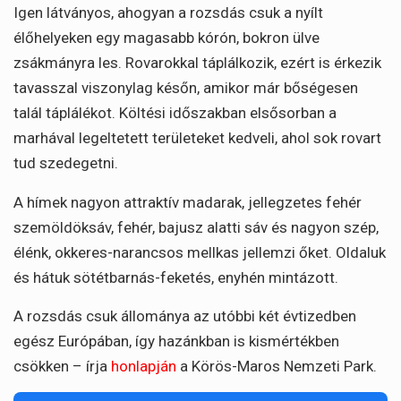
Igen látványos, ahogyan a rozsdás csuk a nyílt
élőhelyeken egy magasabb kórón, bokron ülve
zsákmányra les. Rovarokkal táplálkozik, ezért is érkezik
tavasszal viszonylag későn, amikor már bőségesen
talál táplálékot. Költési időszakban elsősorban a
marhával legeltetett területeket kedveli, ahol sok rovart
tud szedegetni.
A hímek nagyon attraktív madarak, jellegzetes fehér
szemöldöksáv, fehér, bajusz alatti sáv és nagyon szép,
élénk, okkeres-narancsos mellkas jellemzi őket. Oldaluk
és hátuk sötétbarnás-feketés, enyhén mintázott.
A rozsdás csuk állománya az utóbbi két évtizedben
egész Európában, így hazánkban is kismértékben
csökken – írja
honlapján
a Körös-Maros Nemzeti Park.