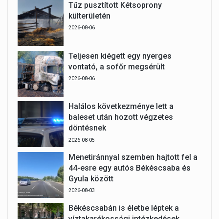
Tűz pusztított Kétsoprony
külterületén
2026-08-06
Teljesen kiégett egy nyerges
vontató, a sofőr megsérült
2026-08-06
Halálos következménye lett a
baleset után hozott végzetes
döntésnek
2026-08-05
Menetiránnyal szemben hajtott fel a
44-esre egy autós Békéscsaba és
Gyula között
2026-08-03
Békéscsabán is életbe léptek a
víztakarékossági intézkedések