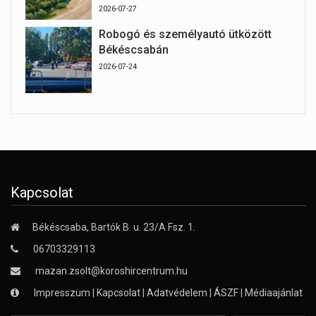
2026-07-27
Robogó és személyautó ütközött
Békéscsabán
2026-07-24
Kapcsolat
Békéscsaba, Bartók B. u. 23/A Fsz. 1.
06703329113
mazan.zsolt@koroshircentrum.hu
Impresszum
|
Kapcsolat
|
Adatvédelem
|
ÁSZF
|
Médiaajánlat