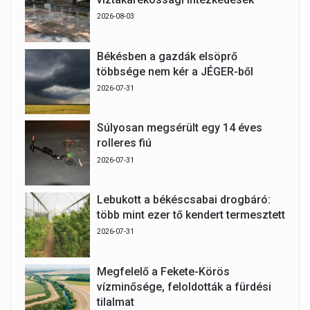
2026-08-03
Békésben a gazdák elsöprő
többsége nem kér a JÉGER-ből
2026-07-31
Súlyosan megsérült egy 14 éves
rolleres fiú
2026-07-31
Lebukott a békéscsabai drogbáró:
több mint ezer tő kendert termesztett
2026-07-31
Megfelelő a Fekete-Körös
vízminősége, feloldották a fürdési
tilalmat