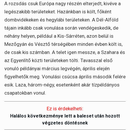
A rozsdás csuk Európa nagy részén elterjedt, kivéve a
legészakibb területeket. Hazánkban is költ, főként
dombvidékeken és hegylábi területeken. A Dél-Alföld
tájain inkább csak vonulása során vendégeskedik, de
néhány helyen, például a Kis-Sárréten, azon belül is
Mezőgyán és Vésztő térségében minden évben költ is,
de csak kis számban. A telet igen messze, a Szahara és
az Egyenlítő közti területeken tölti. Tavasszal első
vonuló példányai március legvégén, április elején
figyelhetők meg. Vonulási csúcsa április második felére
esik. Laza, három-négy, esetenként akár tízpéldányos
csapatokban vonul.
Ez is érdekelheti:
Halálos következménye lett a baleset után hozott
végzetes döntésnek