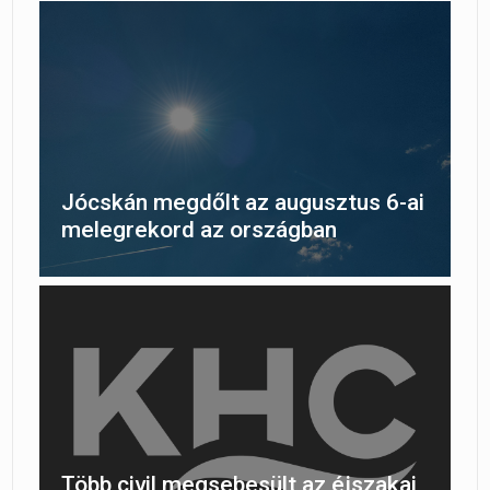
Jócskán megdőlt az augusztus 6-ai
melegrekord az országban
Több civil megsebesült az éjszakai