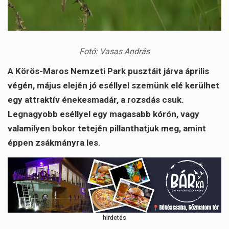
Fotó: Vasas András
A Körös-Maros Nemzeti Park pusztáit járva április
végén, május elején jó eséllyel szemünk elé kerülhet
egy attraktív énekesmadár, a rozsdás csuk.
Legnagyobb eséllyel egy magasabb kórón, vagy
valamilyen bokor tetején pillanthatjuk meg, amint
éppen zsákmányra les.
hirdetés