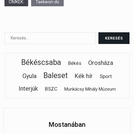
CÍMKÉK:
Taekwon-do
Békéscsaba
Orosháza
Békés
Baleset
Gyula
Kék hír
Sport
Interjúk
BSZC
Munkácsy Mihály Múzeum
Mostanában