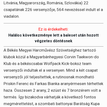
Litvánia, Magyarország, Románia, Szlovákia) 22
csapatának 226 versenyzője, 564 nevezéssel indult el a
viadalon.
Ez is érdekelheti:
Halálos következménye lett a baleset után hozott
végzetes döntésnek
A Békés Megyei Harcművész Szövetséghez tartozó
klubok közül a Magyarbánhegyesi Corvin Taekwon-do
Klub és a békéscsabai Wolfpack Kick-boksz team
versenyzői indultak el a versenyen. Mind a két csapat
versenyzői jól teljesítettek, a rutinosnak mondható
Priskin Ferenc és Farkas Bianka aranyérmesen térhettek
haza. Összesen 2 arany, 2 ezüst és 7 bronzérem volt a
termés. Így bizakodva várhatják a következő fontos
megmérettetést, a szombati battonyai Barátság Kupa