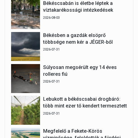
Békéscsabán is életbe léptek a
víztakarékossági intézkedések
2026-08-03
Békésben a gazdák elsöprő
többsége nem kér a JÉGER-ből
2026-07-31
Súlyosan megsérült egy 14 éves
rolleres fiú
2026-07-31
Lebukott a békéscsabai drogbáró:
több mint ezer tő kendert termesztett
2026-07-31
Megfelelő a Fekete-Körös
vízminősége, feloldották a fürdési