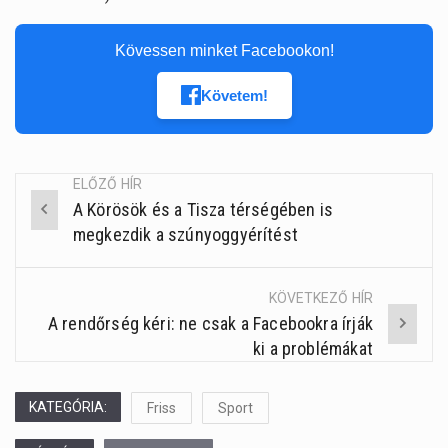
Kövessen minket Facebookon!
Követem!
ELŐZŐ HÍR
A Körösök és a Tisza térségében is
Post
megkezdik a szúnyoggyérítést
navigation
KÖVETKEZŐ HÍR
A rendőrség kéri: ne csak a Facebookra írják
ki a problémákat
KATEGÓRIA:
Friss
Sport