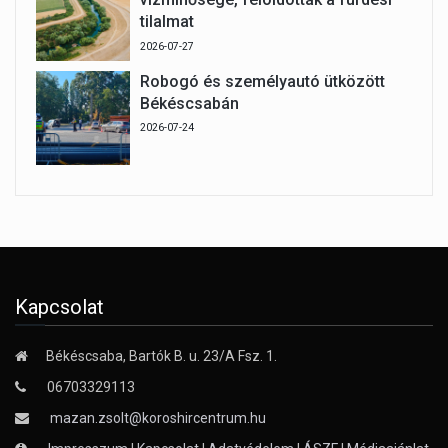
tilalmat
2026-07-27
Robogó és személyautó ütközött
Békéscsabán
2026-07-24
Kapcsolat
Békéscsaba, Bartók B. u. 23/A Fsz. 1.
06703329113
mazan.zsolt@koroshircentrum.hu