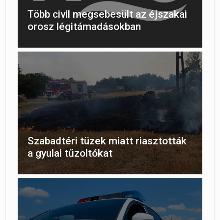
Több civil megsebesült az éjszakai
orosz légitámadásokban
Szabadtéri tüzek miatt riasztották
a gyulai tűzoltókat