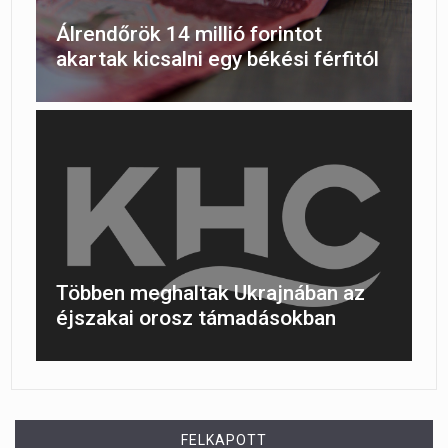
Álrendőrök 14 millió forintot
akartak kicsalni egy békési férfitól
Többen meghaltak Ukrajnában az
éjszakai orosz támadásokban
FELKAPOTT