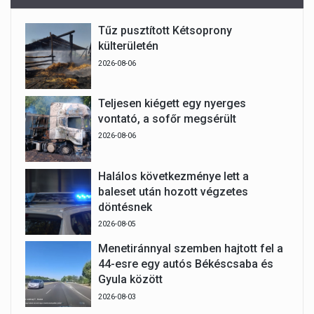
Tűz pusztított Kétsoprony
külterületén
2026-08-06
Teljesen kiégett egy nyerges
vontató, a sofőr megsérült
2026-08-06
Halálos következménye lett a
baleset után hozott végzetes
döntésnek
2026-08-05
Menetiránnyal szemben hajtott fel a
44-esre egy autós Békéscsaba és
Gyula között
2026-08-03