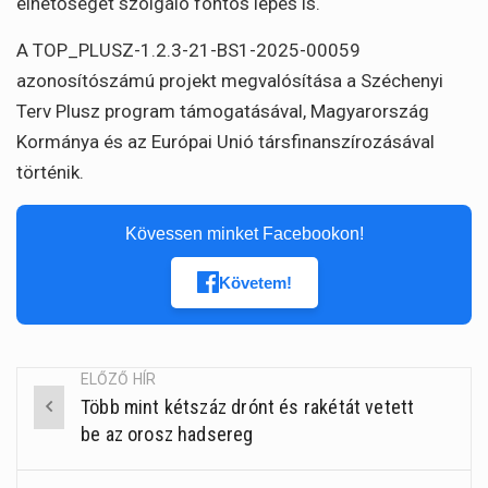
élhetőségét szolgáló fontos lépés is.
A TOP_PLUSZ-1.2.3-21-BS1-2025-00059
azonosítószámú projekt megvalósítása a Széchenyi
Terv Plusz program támogatásával, Magyarország
Kormánya és az Európai Unió társfinanszírozásával
történik.
Kövessen minket Facebookon!
Követem!
ELŐZŐ HÍR
Több mint kétszáz drónt és rakétát vetett
Post
be az orosz hadsereg
navigation