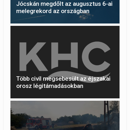
Jócskán megdőlt az augusztus 6-ai
melegrekord az országban
Több civil megsebesült az éjszakai
orosz légitámadásokban