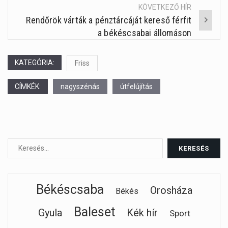
KÖVETKEZŐ HÍR
Rendőrök várták a pénztárcáját kereső férfit
a békéscsabai állomáson
KATEGÓRIA:
Friss
CÍMKÉK:
nagyszénás
útfelújítás
Békéscsaba
Orosháza
Békés
Baleset
Gyula
Kék hír
Sport