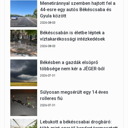
Menetiránnyal szemben hajtott fel a
44-esre egy autós Békéscsaba és
Gyula között
2026-08-03
Békéscsabán is életbe léptek a
víztakarékossági intézkedések
2026-08-03
Békésben a gazdák elsöprő
többsége nem kér a JÉGER-ből
2026-07-31
Súlyosan megsérült egy 14 éves
rolleres fiú
2026-07-31
Lebukott a békéscsabai drogbáró: