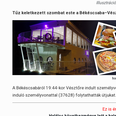
Illusztrác
Tűz keletkezett szombat este a Békéscsaba–Vész
hi
A Békéscsabáról 19:44-kor Vésztőre indult személyvo
induló személyvonattal (37628) folytathatták útjukat
Ez is é
Halálos következménye lett a bal