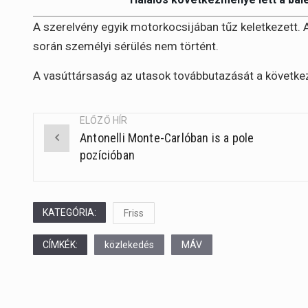
A szerelvény egyik motorkocsijában tűz keletkezett. 
során személyi sérülés nem történt.
A vasúttársaság az utasok továbbutazását a következ
ELŐZŐ HÍR
Antonelli Monte-Carlóban is a pole
Post
pozícióban
navigation
KATEGÓRIA:
Friss
CÍMKÉK:
közlekedés
MÁV