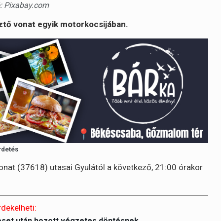
ió: Pixabay.com
tő vonat egyik motorkocsijában.
rdetés
nat (37618) utasai Gyulától a következő, 21:00 órakor
.
rdekelheti:
eset után hozott végzetes döntésnek