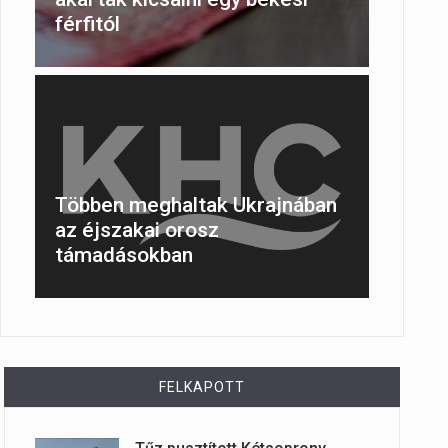
férfitól
Többen meghaltak Ukrajnában
az éjszakai orosz
támadásokban
FELKAPOTT