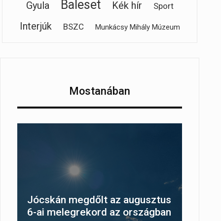
Baleset
Gyula
Kék hír
Sport
Interjúk
BSZC
Munkácsy Mihály Múzeum
Mostanában
Jócskán megdőlt az augusztus
6-ai melegrekord az országban