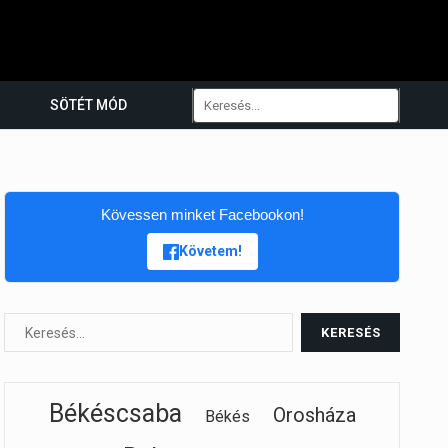
SÖTÉT MÓD
Kövessen minket Facebookon!
Követem!
Békéscsaba
Orosháza
Békés