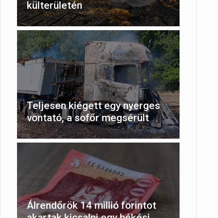
külterületén
Teljesen kiégett egy nyerges
vontató, a sofőr megsérült
Álrendőrök 14 millió forintot
akartak kicsalni egy békési