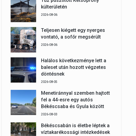
Tűz pusztított Kétsoprony
külterületén
2026-08-06
Teljesen kiégett egy nyerges
vontató, a sofőr megsérült
2026-08-06
Halálos következménye lett a
baleset után hozott végzetes
döntésnek
2026-08-05
Menetiránnyal szemben hajtott
fel a 44-esre egy autós
Békéscsaba és Gyula között
2026-08-03
Békéscsabán is életbe léptek a
víztakarékossági intézkedések