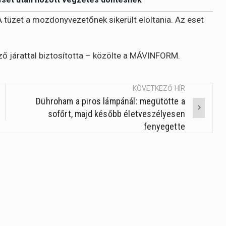
A tüzet a mozdonyvezetőnek sikerült eloltania. Az eset
ő járattal biztosította – közölte a MÁVINFORM.
KÖVETKEZŐ HÍR
Dühroham a piros lámpánál: megütötte a
sofőrt, majd később életveszélyesen
fenyegette