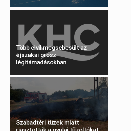
Több civil megsebesült az
éjszakai orosz
légitámadásokban
Szabadtéri tüzek miatt
riasztották a gyulai tűzoltókat