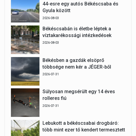
44-esre egy autós Békéscsaba és
Gyula között
2026-08-03
Békéscsabán is életbe léptek a
víztakarékossági intézkedések
2026-08-03
Békésben a gazdák elsöprő
többsége nem kér a JÉGER-ből
2026-07-31
Súlyosan megsérült egy 14 éves
rolleres fiú
2026-07-31
Lebukott a békéscsabai drogbáró:
több mint ezer tő kendert termesztett