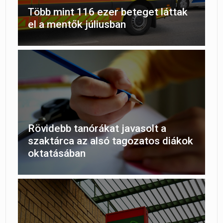
Több mint 116 ezer beteget láttak
el a mentők júliusban
Rövidebb tanórákat javasolt a
szaktárca az alsó tagozatos diákok
oktatásában