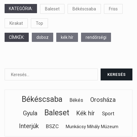
KATEGÓRIA:
Baleset
Békéscsaba
Friss
Kirakat
Top
CÍMKÉK:
doboz
kék hír
rendőrségi
Békéscsaba
Orosháza
Békés
Baleset
Gyula
Kék hír
Sport
Interjúk
BSZC
Munkácsy Mihály Múzeum