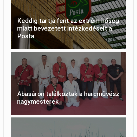
Keddig tartja fent az extrém hőség
miatt bevezetett intézkedéseit a
Posta
Abasáron találkoztak a harcművész
nagymesterek