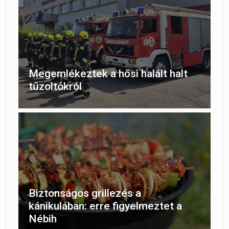
Megemlékeztek a hősi halált halt
tűzoltókról
Biztonságos grillezés a
kánikulában: erre figyelmeztet a
Nébih