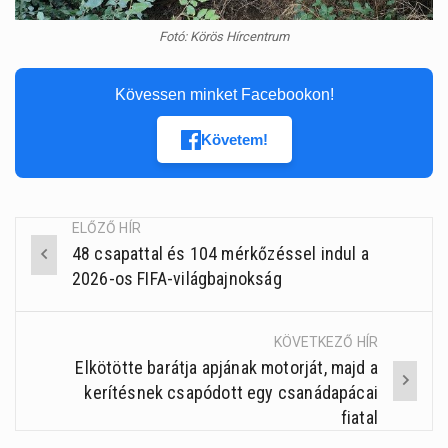
Fotó: Körös Hírcentrum
Kövessen minket Facebookon!
Követem!
ELŐZŐ HÍR
48 csapattal és 104 mérkőzéssel indul a
Post
2026-os FIFA-világbajnokság
navigation
KÖVETKEZŐ HÍR
Elkötötte barátja apjának motorját, majd a
kerítésnek csapódott egy csanádapácai
fiatal