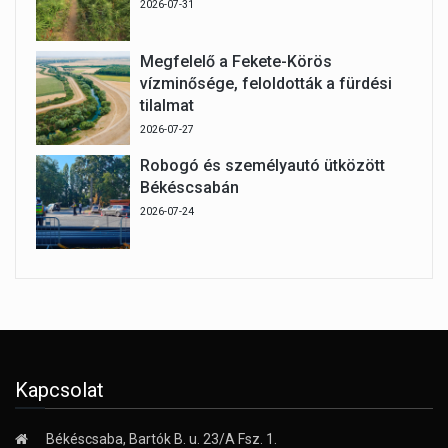
2026-07-31
Megfelelő a Fekete-Körös
vízminősége, feloldották a fürdési
tilalmat
2026-07-27
Robogó és személyautó ütközött
Békéscsabán
2026-07-24
Kapcsolat
Békéscsaba, Bartók B. u. 23/A Fsz. 1.