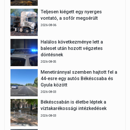
Teljesen kiégett egy nyerges
vontató, a sofőr megsérült
2026-08-06
Halálos következménye lett a
baleset után hozott végzetes
döntésnek
2026-08-05
Menetiránnyal szemben hajtott fel a
44-esre egy autós Békéscsaba és
Gyula között
2026-08-03
Békéscsabán is életbe léptek a
víztakarékossági intézkedések
2026-08-03