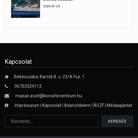
2026-07-24
Kapcsolat
Békéscsaba, Bartók B. u. 23/A Fsz. 1.
06703329113
mazan.zsolt@koroshircentrum.hu
Impresszum
|
Kapcsolat
|
Adatvédelem
|
ÁSZF
|
Médiaajánlat