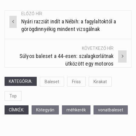
ELŐZŐ HÍR
Nyári razziát indít a Nébih: a fagylaltoktól a
Post
görögdinnyékig mindent vizsgálnak
navigation
KÖVETKEZŐ HÍR
Súlyos baleset a 44-esen: szalagkorlátnak
ütközött egy motoros
KATEGÓRIA:
Baleset
Friss
Kirakat
Top
CÍMKÉK:
Kötegyán
méhkerék
vonatbaleset