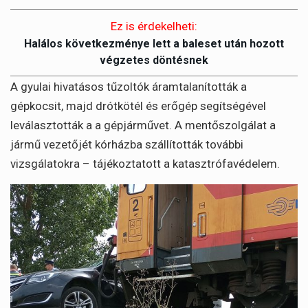
Ez is érdekelheti:
Halálos következménye lett a baleset után hozott
végzetes döntésnek
A gyulai hivatásos tűzoltók áramtalanították a
gépkocsit, majd drótkötél és erőgép segítségével
leválasztották a a gépjárművet. A mentőszolgálat a
jármű vezetőjét kórházba szállították további
vizsgálatokra – tájékoztatott a katasztrófavédelem.