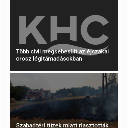
Több civil megsebesült az éjszakai
orosz légitámadásokban
Szabadtéri tüzek miatt riasztották