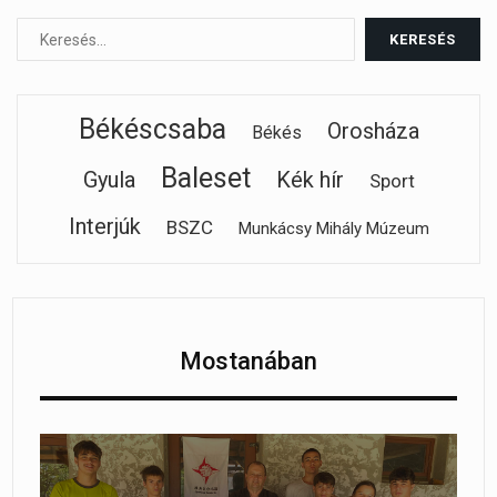
Békéscsaba
Orosháza
Békés
Baleset
Gyula
Kék hír
Sport
Interjúk
BSZC
Munkácsy Mihály Múzeum
Mostanában