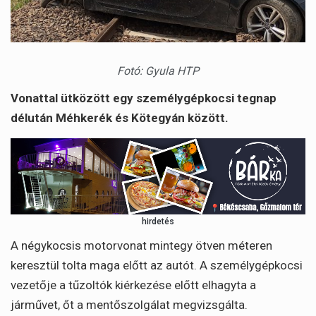
Fotó: Gyula HTP
Vonattal ütközött egy személygépkocsi tegnap
délután Méhkerék és Kötegyán között.
hirdetés
A négykocsis motorvonat mintegy ötven méteren
keresztül tolta maga előtt az autót. A személygépkocsi
vezetője a tűzoltók kiérkezése előtt elhagyta a
járművet, őt a mentőszolgálat megvizsgálta.