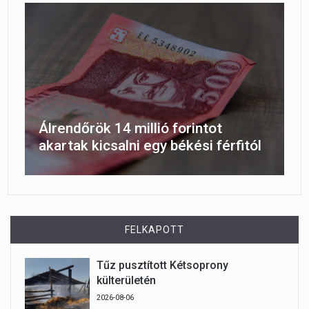
Álrendőrök 14 millió forintot
akartak kicsalni egy békési férfitól
FELKAPOTT
Tűz pusztított Kétsoprony
külterületén
2026-08-06