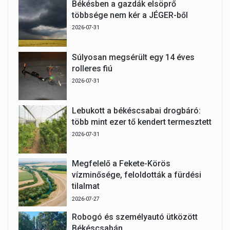
Békésben a gazdák elsöprő
többsége nem kér a JÉGER-ből
2026-07-31
Súlyosan megsérült egy 14 éves
rolleres fiú
2026-07-31
Lebukott a békéscsabai drogbáró:
több mint ezer tő kendert termesztett
2026-07-31
Megfelelő a Fekete-Körös
vízminősége, feloldották a fürdési
tilalmat
2026-07-27
Robogó és személyautó ütközött
Békéscsabán