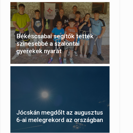
Békéscsabai segítők tették
színesebbé a szalontai
gyerekek nyarát
Jócskán megdőlt az augusztus
6-ai melegrekord az országban