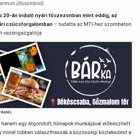
entrum (illusztráció)
s 20-án induló nyári főszezonban mint eddig, az
ári csúcsforgalomban
– tudatta az MTI-hez szombaton
t vezérigazgatója.
rdetés
, hanem egy átgondolt, hónapok munkájával előkészített
gy minél többen választhassák a közösségi közlekedést a