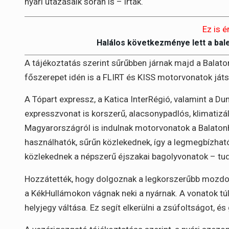
nyári utazásaik során is – írták.
Ez is é
Halálos következménye lett a bal
A tájékoztatás szerint sűrűbben járnak majd a Balato
főszerepet idén is a FLIRT és KISS motorvonatok ját
A Tópart expressz, a Katica InterRégió, valamint a 
expresszvonat is korszerű, alacsonypadlós, klimatizá
Magyarországról is indulnak motorvonatok a Balato
használhatók, sűrűn közlekednek, így a legmegbízható
közlekednek a népszerű éjszakai bagolyvonatok – tud
Hozzátették, hogy dolgoznak a legkorszerűbb mozdonya
a KékHullámokon vágnak neki a nyárnak. A vonatok tú
helyjegy váltása. Ez segít elkerülni a zsúfoltságot, és