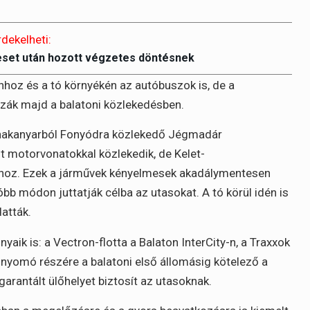
rdekelheti:
eset után hozott végzetes döntésnek
nhoz és a tó környékén az autóbuszok is, de a
szák majd a balatoni közlekedésben.
Dunakanyarból Fonyódra közlekedő Jégmadár
lt motorvonatokkal közlekedik, de Kelet-
nhoz. Ezek a járművek kényelmesek akadálymentesen
bb módon juttatják célba az utasokat. A tó körül idén is
atták.
ik is: a Vectron-flotta a Balaton InterCity-n, a Traxxok
lnyomó részére a balatoni első állomásig kötelező a
 garantált ülőhelyet biztosít az utasoknak.