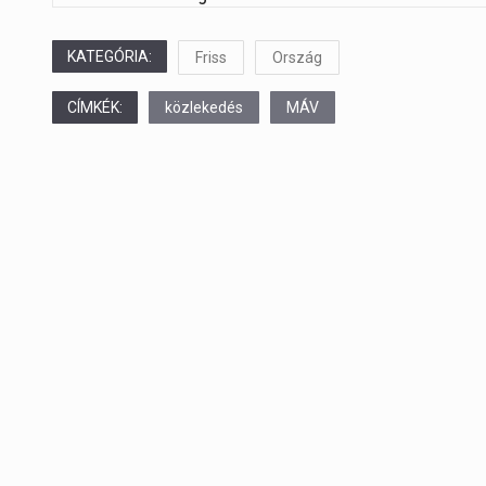
navigation
KATEGÓRIA:
Friss
Ország
CÍMKÉK:
közlekedés
MÁV