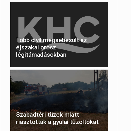
Több civil megsebesült az
éjszakai orosz
légitámadásokban
Szabadtéri tüzek miatt
riasztották a gyulai tűzoltókat