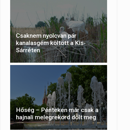
Csaknem nyolcvan pár
kanalasgém költött a Kis-
Sárréten
Hőség – Pénteken már csak a
hajnali melegrekord dőlt meg