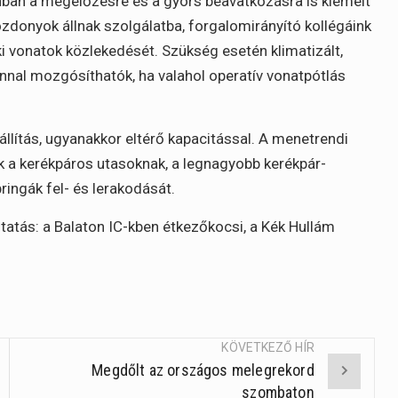
onban a megelőzésre és a gyors beavatkozásra is kiemelt
zdonyok állnak szolgálatba, forgalomirányító kollégáink
i vonatok közlekedését. Szükség esetén klimatizált,
nnal mozgósíthatók, ha valahol operatív vonatpótlás
llítás, ugyanakkor eltérő kapacitással. A menetrendi
ák a kerékpáros utasoknak, a legnagyobb kerékpár-
ingák fel- és lerakodását.
ltatás: a Balaton IC-kben étkezőkocsi, a Kék Hullám
KÖVETKEZŐ HÍR
Megdőlt az országos melegrekord
szombaton