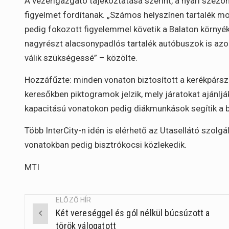
A vezérigazgató tájékoztatása szerint, a nyári szez
figyelmet fordítanak. „Számos helyszínen tartalék mo
pedig fokozott figyelemmel követik a Balaton környék
nagyrészt alacsonypadlós tartalék autóbuszok is azo
válik szükségessé” – közölte.
Hozzáfűzte: minden vonaton biztosított a kerékpárszá
keresőkben piktogramok jelzik, mely járatokat ajánlj
kapacitású vonatokon pedig diákmunkások segítik a br
Több InterCity-n idén is elérhető az Utasellátó szolgá
vonatokban pedig bisztrókocsi közlekedik.
MTI
ELŐZŐ HÍR
Két vereséggel és gól nélkül búcsúzott a
Post
török válogatott