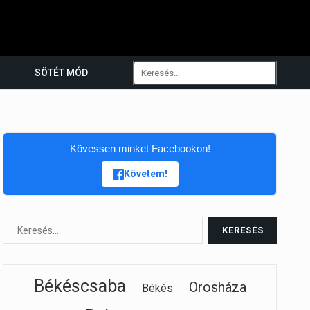
SÖTÉT MÓD
Kövessen minket Facebookon!
Követem!
Békéscsaba
Orosháza
Békés