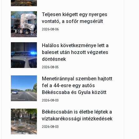
Teljesen kiégett egy nyerges
vontató, a sofőr megsérült
2026-08-06
Halálos következménye lett a
baleset után hozott végzetes
döntésnek
2026-08-05
Menetiránnyal szemben hajtott
fel a 44-esre egy autós
Békéscsaba és Gyula között
2026-08-03
Békéscsabán is életbe léptek a
víztakarékossági intézkedések
2026-08-03