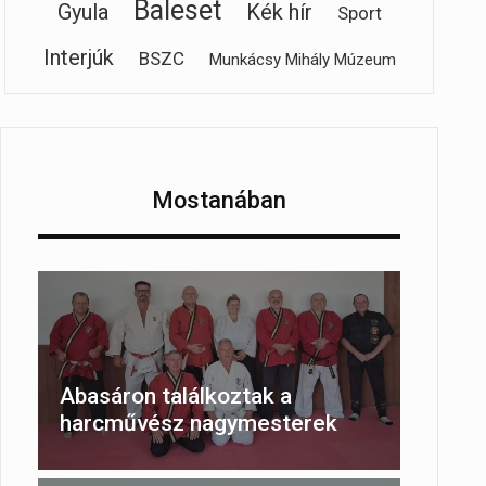
Baleset
Gyula
Kék hír
Sport
Interjúk
BSZC
Munkácsy Mihály Múzeum
Mostanában
Abasáron találkoztak a
harcművész nagymesterek