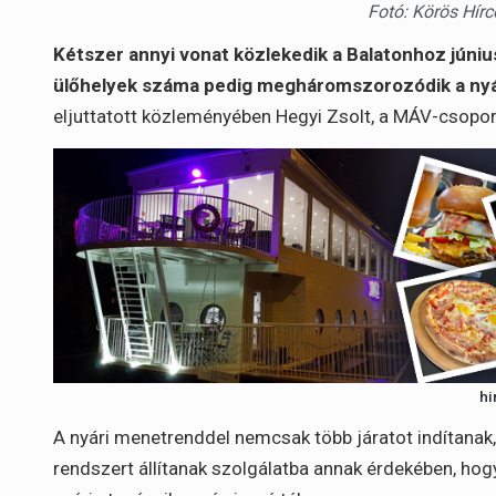
Fotó: Körös Hírc
Kétszer annyi vonat közlekedik a Balatonhoz júniu
ülőhelyek száma pedig megháromszorozódik a ny
eljuttatott közleményében Hegyi Zsolt, a MÁV-csopor
hi
A nyári menetrenddel nemcsak több járatot indítanak
rendszert állítanak szolgálatba annak érdekében, ho