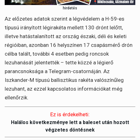
hirdetés
Az előzetes adatok szerint a légvédelem a H-59-es
típusú irányított légirakéta mellett 130 drónt lelőtt,
illetve hatástalanított az ország északi, déli és keleti
régióiban, azonban 16 helyszínen 17 csapásmérő drón
célba talált, további 4 esetben pedig roncsok
lezuhanását jelentették – tette közzé a légierő
parancsnoksága a Telegram-csatornáján. Az
Iszkander-M típusú ballisztikus rakéta valószínűleg
lezuhant, az ezzel kapcsolatos információkat még
ellenőrzik.
Ez is érdekelheti:
Halálos következménye lett a baleset után hozott
végzetes döntésnek