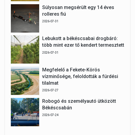
Súlyosan megsérült egy 14 éves
rolleres fiú
2026-07-31
Lebukott a békéscsabai drogbáró:
több mint ezer tő kendert termesztett
2026-07-31
Megfelelő a Fekete-Körös
vízminősége, feloldották a fürdési
tilalmat
2026-07-27
Robogó és személyautó ütközött
Békéscsabán
2026-07-24