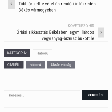
Több őrizetbe vétel és rendőri intézkedés
Post
Békés vármegyében
navigation
KÖVETKEZŐ HÍR
Óriási sikkasztás Békésben: egymilliárdos
vegyianyag-biznisz bukott le
KATEGÓRIA:
Háború
CÍMKÉK:
háború
Ukrán válság