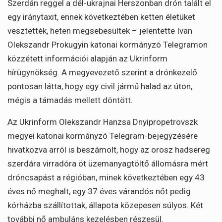
Szerdán reggel a dél-ukrajnai Herszonban drón talált el
egy iránytaxit, ennek következtében ketten életüket
vesztették, heten megsebesültek – jelentette Ivan
Olekszandr Prokugyin katonai kormányzó Telegramon
közzétett információi alapján az Ukrinform
hírügynökség. A megyevezető szerint a drónkezelő
pontosan látta, hogy egy civil jármű halad az úton,
mégis a támadás mellett döntött.
Az Ukrinform Olekszandr Hanzsa Dnyipropetrovszk
megyei katonai kormányzó Telegram-bejegyzésére
hivatkozva arról is beszámolt, hogy az orosz hadsereg
szerdára virradóra öt üzemanyagtöltő állomásra mért
dróncsapást a régióban, minek következtében egy 43
éves nő meghalt, egy 37 éves várandós nőt pedig
kórházba szállítottak, állapota közepesen súlyos. Két
további nő ambuláns kezelésben részesül.