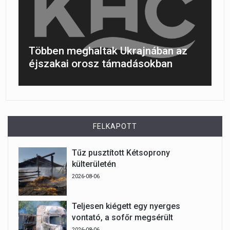
Többen meghaltak Ukrajnában az
éjszakai orosz támadásokban
FELKAPOTT
Tűz pusztított Kétsoprony
külterületén
2026-08-06
Teljesen kiégett egy nyerges
vontató, a sofőr megsérült
2026-08-06