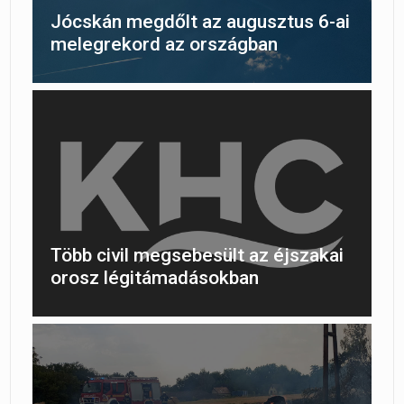
Jócskán megdőlt az augusztus 6-ai
melegrekord az országban
Több civil megsebesült az éjszakai
orosz légitámadásokban