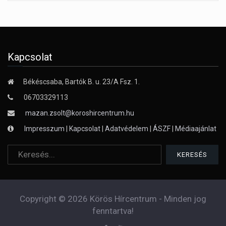
Kapcsolat
Békéscsaba, Bartók B. u. 23/A Fsz. 1.
06703329113
mazan.zsolt@koroshircentrum.hu
Impresszum
|
Kapcsolat
|
Adatvédelem
|
ÁSZF
|
Médiaajánlat
Copyright © 2026 Körös Hírcentrum - Minden jog
fenntartva!