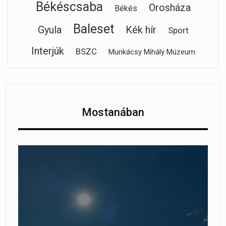
Békéscsaba
Orosháza
Békés
Baleset
Gyula
Kék hír
Sport
Interjúk
BSZC
Munkácsy Mihály Múzeum
Mostanában