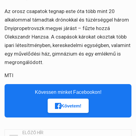
Az orosz csapatok tegnap este óta több mint 20
alkalommal támadtak drónokkal és tüzérséggel három
Dnyipropetrovszk megyei járást – fűzte hozzá
Olekszandr Hanzsa. A csapások károkat okoztak több
ipari létesítményben, kereskedelmi egységben, valamint
egy művelődési ház, gimnázium és egy emlékmű is
megrongálódott.
MTI
Kövessen minket Facebookon!
Követem!
ELŐZŐ HÍR