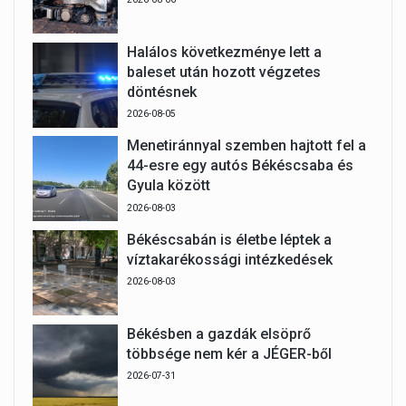
Halálos következménye lett a
baleset után hozott végzetes
döntésnek
2026-08-05
Menetiránnyal szemben hajtott fel a
44-esre egy autós Békéscsaba és
Gyula között
2026-08-03
Békéscsabán is életbe léptek a
víztakarékossági intézkedések
2026-08-03
Békésben a gazdák elsöprő
többsége nem kér a JÉGER-ből
2026-07-31