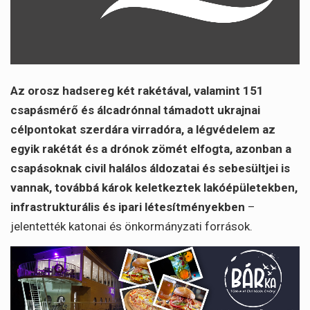
Az orosz hadsereg két rakétával, valamint 151
csapásmérő és álcadrónnal támadott ukrajnai
célpontokat szerdára virradóra, a légvédelem az
egyik rakétát és a drónok zömét elfogta, azonban a
csapásoknak civil halálos áldozatai és sebesültjei is
vannak, továbbá károk keletkeztek lakóépületekben,
infrastrukturális és ipari létesítményekben
–
jelentették katonai és önkormányzati források.