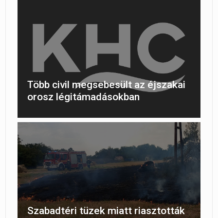
Több civil megsebesült az éjszakai
orosz légitámadásokban
Szabadtéri tüzek miatt riasztották