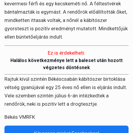
kevermesi férfi és egy kecskeméti nő. A féltestvérek
bántalmazták is egymást. A rendőrök előállították őket,
mindketten ittasak voltak, a nőnél a kábítószer
gyorsteszt is pozitív eredményt mutatott. Mindkettőjük
ellen büntetőeljárás indult.
Ez is érdekelheti:
Halálos következménye lett a baleset után hozott
végzetes döntésnek
Rajtuk kívül szintén Békéscsabán kábítószer birtoklása
vétség gyanújával egy 25 éves nő ellen is eljárás indult.
Vele szemben szintén július 6-án intézkedtek a
rendőrök, neki is pozitív lett a drogtesztje.
Békés VMRFK