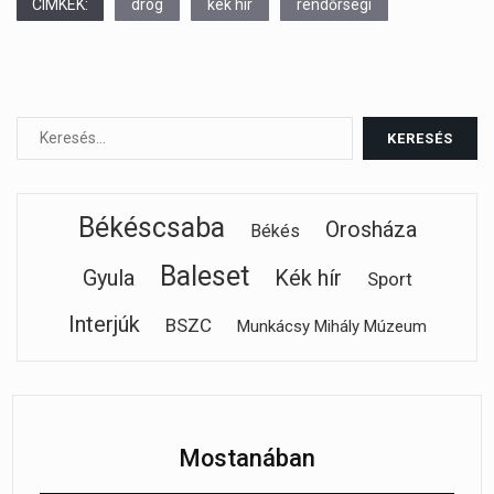
CÍMKÉK:
drog
kék hír
rendőrségi
Békéscsaba
Orosháza
Békés
Baleset
Gyula
Kék hír
Sport
Interjúk
BSZC
Munkácsy Mihály Múzeum
Mostanában