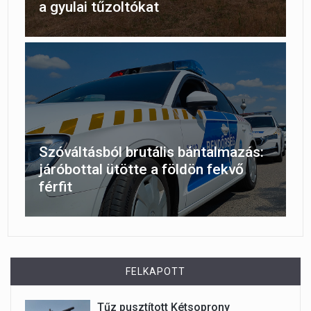
a gyulai tűzoltókat
Szóváltásból brutális bántalmazás:
járóbottal ütötte a földön fekvő
férfit
FELKAPOTT
Tűz pusztított Kétsoprony