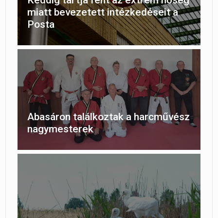
Keddig tartja fent az extrém hőség
miatt bevezetett intézkedéseit a
Posta
Abasáron találkoztak a harcművész
nagymesterek