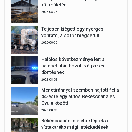
külterületén
2026-08-06
Teljesen kiégett egy nyerges
vontató, a sofőr megsérült
2026-08-06
Halálos következménye lett a
baleset után hozott végzetes
döntésnek
2026-08-05
Menetiránnyal szemben hajtott fel a
44-esre egy autós Békéscsaba és
Gyula között
2026-08-03
Békéscsabán is életbe léptek a
víztakarékossági intézkedések