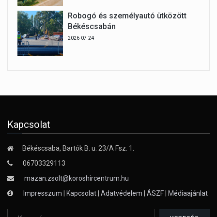
Robogó és személyautó ütközött
Békéscsabán
2026-07-24
Kapcsolat
Békéscsaba, Bartók B. u. 23/A Fsz. 1.
06703329113
mazan.zsolt@koroshircentrum.hu
Impresszum
|
Kapcsolat
|
Adatvédelem
|
ÁSZF
|
Médiaajánlat