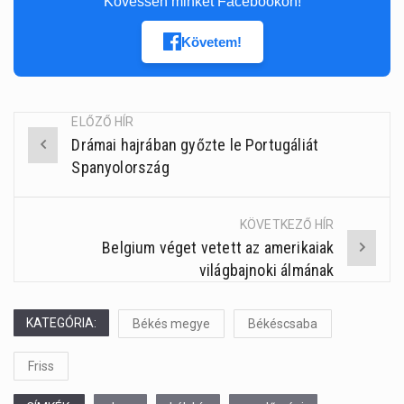
Kövessen minket Facebookon!
Követem!
ELŐZŐ HÍR
Drámai hajrában győzte le Portugáliát
Post
Spanyolország
navigation
KÖVETKEZŐ HÍR
Belgium véget vetett az amerikaiak
világbajnoki álmának
KATEGÓRIA:
Békés megye
Békéscsaba
Friss