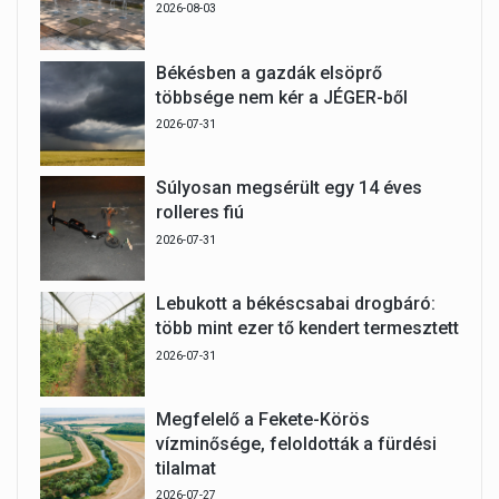
2026-08-03
Békésben a gazdák elsöprő
többsége nem kér a JÉGER-ből
2026-07-31
Súlyosan megsérült egy 14 éves
rolleres fiú
2026-07-31
Lebukott a békéscsabai drogbáró:
több mint ezer tő kendert termesztett
2026-07-31
Megfelelő a Fekete-Körös
vízminősége, feloldották a fürdési
tilalmat
2026-07-27