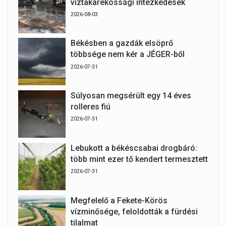
víztakarékossági intézkedések
2026-08-03
Békésben a gazdák elsöprő
többsége nem kér a JÉGER-ből
2026-07-31
Súlyosan megsérült egy 14 éves
rolleres fiú
2026-07-31
Lebukott a békéscsabai drogbáró:
több mint ezer tő kendert termesztett
2026-07-31
Megfelelő a Fekete-Körös
vízminősége, feloldották a fürdési
tilalmat