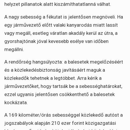
helyzet pillanatok alatt kiszámíthatatlanná válhat.
A nagy sebesség a fékutat is jelentősen megnöveli. Ha
egy járművezető előtt valaki kanyarodás miatt lassít
vagy megáll, esetleg váratlan akadály kerül az útra, a
gyorshajtónak jóval kevesebb esélye van időben
megállni.
A rendőrség hangsúlyozta: a balesetek megelőzéséért
és a közlekedésbiztonság javításáért maguk a
közlekedők tehetnek a legtöbbet. Arra kérik a
járművezetőket, hogy tartsák be a sebességhatárokat,
ezzel ugyanis jelentősen csökkenthető a balesetek
kockázata.
A 169 kilométer/órás sebességgel közlekedő autóst a
jogszabályok alapján 210 ezer forint közigazgatási