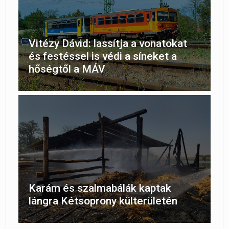
Vitézy Dávid: lassítja a vonatokat
és festéssel is védi a síneket a
hőségtől a MÁV
Karám és szalmabálák kaptak
lángra Kétsoprony külterületén