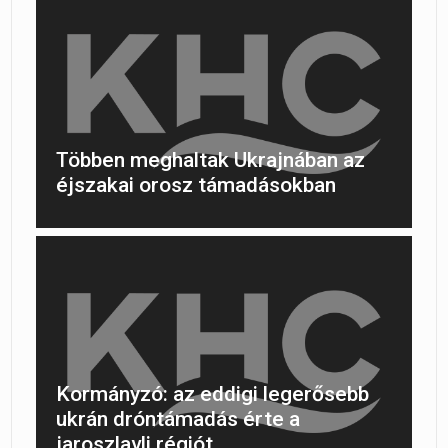
Többen meghaltak Ukrajnában az
éjszakai orosz támadásokban
Kormányzó: az eddigi legerősebb
ukrán dróntámadás érte a
jaroszlavli régiót