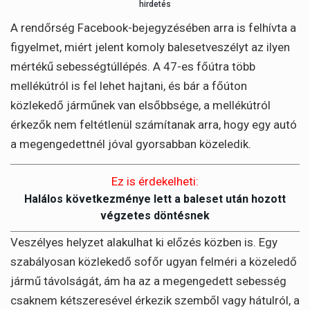
hirdetés
A rendőrség Facebook-bejegyzésében arra is felhívta a
figyelmet, miért jelent komoly balesetveszélyt az ilyen
mértékű sebességtúllépés. A 47-es főútra több
mellékútról is fel lehet hajtani, és bár a főúton
közlekedő járműnek van elsőbbsége, a mellékútról
érkezők nem feltétlenül számítanak arra, hogy egy autó
a megengedettnél jóval gyorsabban közeledik.
Ez is érdekelheti:
Halálos következménye lett a baleset után hozott
végzetes döntésnek
Veszélyes helyzet alakulhat ki előzés közben is. Egy
szabályosan közlekedő sofőr ugyan felméri a közeledő
jármű távolságát, ám ha az a megengedett sebesség
csaknem kétszeresével érkezik szemből vagy hátulról, a