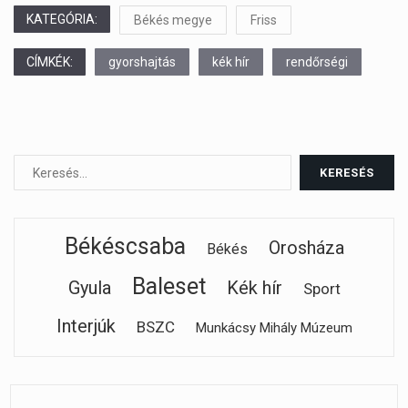
KATEGÓRIA:
Békés megye
Friss
CÍMKÉK:
gyorshajtás
kék hír
rendőrségi
Békéscsaba
Orosháza
Békés
Baleset
Gyula
Kék hír
Sport
Interjúk
BSZC
Munkácsy Mihály Múzeum