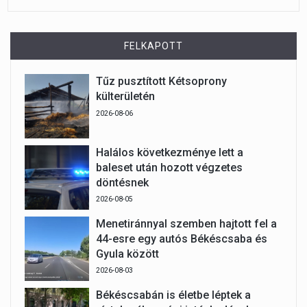
FELKAPOTT
Tűz pusztított Kétsoprony
külterületén
2026-08-06
Halálos következménye lett a
baleset után hozott végzetes
döntésnek
2026-08-05
Menetiránnyal szemben hajtott fel a
44-esre egy autós Békéscsaba és
Gyula között
2026-08-03
Békéscsabán is életbe léptek a