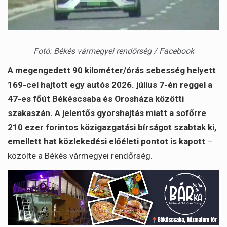
Fotó: Békés vármegyei rendőrség / Facebook
A megengedett 90 kilométer/órás sebesség helyett
169-cel hajtott egy autós 2026. július 7-én reggel a
47-es főút Békéscsaba és Orosháza közötti
szakaszán. A jelentős gyorshajtás miatt a sofőrre
210 ezer forintos közigazgatási bírságot szabtak ki,
emellett hat közlekedési előéleti pontot is kapott
–
közölte a Békés vármegyei rendőrség.