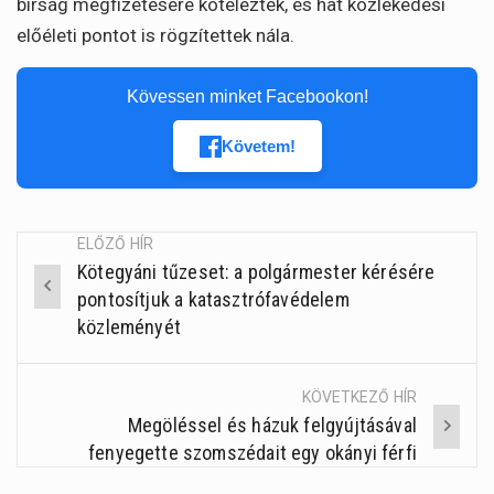
bírság megfizetésére kötelezték, és hat közlekedési
előéleti pontot is rögzítettek nála.
Kövessen minket Facebookon!
Követem!
ELŐZŐ HÍR
Kötegyáni tűzeset: a polgármester kérésére
Post
pontosítjuk a katasztrófavédelem
navigation
közleményét
KÖVETKEZŐ HÍR
Megöléssel és házuk felgyújtásával
fenyegette szomszédait egy okányi férfi