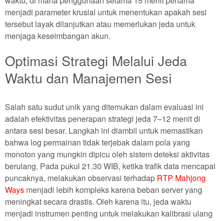
waktu, di mana penggunaan selama 15 menit pertama
menjadi parameter krusial untuk menentukan apakah sesi
tersebut layak dilanjutkan atau memerlukan jeda untuk
menjaga keseimbangan akun.
Optimasi Strategi Melalui Jeda
Waktu dan Manajemen Sesi
Salah satu sudut unik yang ditemukan dalam evaluasi ini
adalah efektivitas penerapan strategi jeda 7–12 menit di
antara sesi besar. Langkah ini diambil untuk memastikan
bahwa log permainan tidak terjebak dalam pola yang
monoton yang mungkin dipicu oleh sistem deteksi aktivitas
berulang. Pada pukul 21.30 WIB, ketika trafik data mencapai
puncaknya, melakukan observasi terhadap
RTP Mahjong
Ways
menjadi lebih kompleks karena beban server yang
meningkat secara drastis. Oleh karena itu, jeda waktu
menjadi instrumen penting untuk melakukan kalibrasi ulang