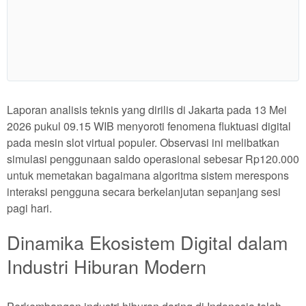
Show More
Laporan analisis teknis yang dirilis di Jakarta pada 13 Mei
2026 pukul 09.15 WIB menyoroti fenomena fluktuasi digital
pada mesin slot virtual populer. Observasi ini melibatkan
simulasi penggunaan saldo operasional sebesar Rp120.000
untuk memetakan bagaimana algoritma sistem merespons
interaksi pengguna secara berkelanjutan sepanjang sesi
pagi hari.
Dinamika Ekosistem Digital dalam
Industri Hiburan Modern