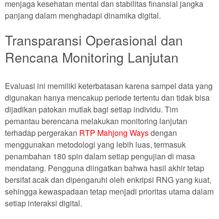
menjaga kesehatan mental dan stabilitas finansial jangka
panjang dalam menghadapi dinamika digital.
Transparansi Operasional dan
Rencana Monitoring Lanjutan
Evaluasi ini memiliki keterbatasan karena sampel data yang
digunakan hanya mencakup periode tertentu dan tidak bisa
dijadikan patokan mutlak bagi setiap individu. Tim
pemantau berencana melakukan monitoring lanjutan
terhadap pergerakan
RTP Mahjong Ways
dengan
menggunakan metodologi yang lebih luas, termasuk
penambahan 180 spin dalam setiap pengujian di masa
mendatang. Pengguna diingatkan bahwa hasil akhir tetap
bersifat acak dan dipengaruhi oleh enkripsi RNG yang kuat,
sehingga kewaspadaan tetap menjadi prioritas utama dalam
setiap interaksi digital.