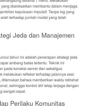
 berlangsung selama 7 menit. Melakukan
0 yang dialokasikan membantu dalam menjaga
ambilan keputusan impulsif. Tanpa log yang
 arah terhadap jumlah modal yang telah
rategi Jeda dan Manajemen
ncul tahun ini adalah penerapan strategi jeda
apai ambang batas tertentu. Teknik ini
n pada koneksi server dan sekaligus
 melakukan refleksi terhadap jalannya sesi.
, ditemukan bahwa memberikan waktu istirahat
al, sehingga kontrol diri tetap terjaga dengan
g sangat cepat.
dap Perilaku Komunitas