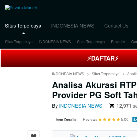
Situs Terpercaya
INDONESIA NEWS
Contact Us
Situs Terpercaya
INDONESIA NEWS
Situs Terpercaya
Provider
Ga
⚡DAFTAR⚡
INDONESIA NEWS
Situs Terpercaya
Anali
Analisa Akurasi RT
Provider PG Soft Tah
By
INDONESIA NEWS
12,971
sa
5.00
Reviews
5.00
Item Details
8,
stars