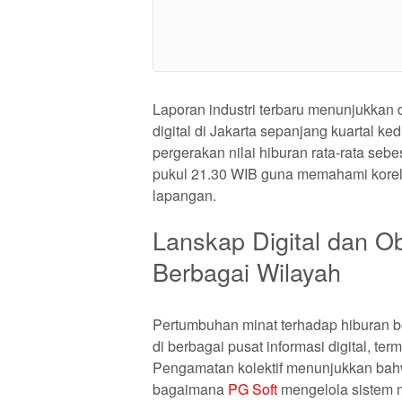
Laporan industri terbaru menunjukkan 
digital di Jakarta sepanjang kuartal k
pergerakan nilai hiburan rata-rata seb
pukul 21.30 WIB guna memahami korelasi
lapangan.
Lanskap Digital dan O
Berbagai Wilayah
Pertumbuhan minat terhadap hiburan be
di berbagai pusat informasi digital, te
Pengamatan kolektif menunjukkan bah
bagaimana
PG Soft
mengelola sistem 