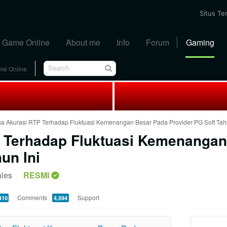
Situs Te
Game Online
About me
Info
Forum
Gaming
Situs
me Online
Game
Online
Resmi
sa Akurasi RTP Terhadap Fluktuasi Kemenangan Besar Pada Provider PG Soft Tahu
P Terhadap Fluktuasi Kemenanga
un Ini
les
RESMI
Comments
Support
410
4,594