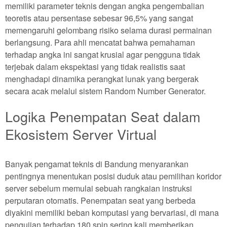
memiliki parameter teknis dengan angka pengembalian
teoretis atau persentase sebesar 96,5% yang sangat
memengaruhi gelombang risiko selama durasi permainan
berlangsung. Para ahli mencatat bahwa pemahaman
terhadap angka ini sangat krusial agar pengguna tidak
terjebak dalam ekspektasi yang tidak realistis saat
menghadapi dinamika perangkat lunak yang bergerak
secara acak melalui sistem Random Number Generator.
Logika Penempatan Seat dalam
Ekosistem Server Virtual
Banyak pengamat teknis di Bandung menyarankan
pentingnya menentukan posisi duduk atau pemilihan koridor
server sebelum memulai sebuah rangkaian instruksi
perputaran otomatis. Penempatan seat yang berbeda
diyakini memiliki beban komputasi yang bervariasi, di mana
pengujian terhadap 180 spin sering kali memberikan