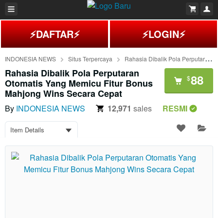
⚡DAFTAR⚡
⚡LOGIN⚡
INDONESIA NEWS
Situs Terpercaya
Rahasia Dibalik Pola Perputaran Otomatis Yang Memicu Fitur Bonus Mahjong Wins Secara Cepat
Rahasia Dibalik Pola Perputaran
88
$
Otomatis Yang Memicu Fitur Bonus
Mahjong Wins Secara Cepat
By
INDONESIA NEWS
12,971
sales
RESMI
Item Details