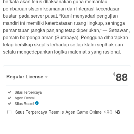
berkala akan terus dilaksanakan guna memantau
pembaruan sistem keamanan dan integrasi kecerdasan
buatan pada server pusat. “Kami menyadari pengujian
mandiri ini memiliki keterbatasan ruang lingkup, sehingga
pemantauan jangka panjang tetap diperlukan,” — Setiawan,
pemain berpengalaman (Surabaya). Pengguna diharapkan
tetap bersikap skeptis terhadap setiap klaim sepihak dan
selalu mengedepankan logika matematis yang rasional.
88
$
Regular License
Regular
Included:
Situs Terpercaya
License
Included:
Agen Resmi
SELECTED
Included:
Situs Resmi
88
$
80
8
Situs Terpercaya Resmi & Agen Game Online
$
$
Use, by
you or
one